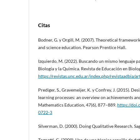
Citas
Bodner, G. y Orgill, M. (2007). Theoretical framework
and science education. Pearson Prentice Hall.
Izquierdo, M. (2022). Buscando un mismo lenguaje pa
Biología y la Química. Revista de Educación en Biolog
https://revistas.unc.edu.ar/index.php/revistaadbia/a
Prediger, S., Gravemeijer, K. y Confrey, J. (2015). De
learning processes: an overview on achievements a
Mathematics Education, 47(6), 877–889.
https://doi
0722-3
Silverman, D. (2000). Doing Qualitative Research. Sa
Tognetti, C. (2009). Uso de una técnica sencilla de 