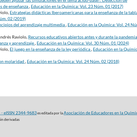
eden ayudar las simulaciones en el tema ácido-base?: Detección de
as de enseñanza
,
Educación en la Química: Vol. 23 Núm. 01 (2017)
violo,
Estrategias didácticas Iberoamericanas para la enseñanza de la tabl
Núm. 02 (2019)
ncipios del aprendizaje multimedia
,
Educación en la Química: Vol. 24 N
Andrés Raviolo,
Recursos educativos abiertos antes y durante la pandemia
ñanza y aprendizaje
,
Educación en la Química: Vol. 30 Núm. 01 (2024)
violo,
El juego en la enseñanza de la ley periódica
,
Educación en la Químic
on molaridad
,
Educación en la Química: Vol. 24 Núm. 02 (2018)
4 - eISSN 2344-9683
Asociación de Educadores en la Quími
es editada por la
Sin derivadas