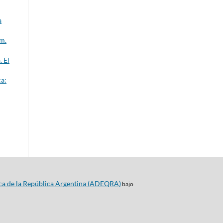
a
úm.
. El
a:
ca de la República Argentina (ADEQRA)
bajo