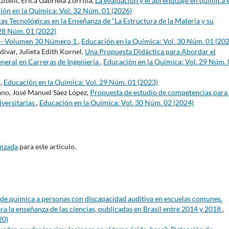
telli, Érica Gabriela Zorrilla,
La evaluación y el aprendizaje en química e
ión en la Química: Vol. 32 Núm. 01 (2026)
s Tecnológicas en la Enseñanza de “La Estructura de la Materia y su
 28 Núm. 01 (2022)
s - Volumen 30 Número 1
,
Educación en la Química: Vol. 30 Núm. 01 (20
ivar, Julieta Edith Kornel,
Una Propuesta Didáctica para Abordar el
neral en Carreras de Ingeniería
,
Educación en la Química: Vol. 29 Núm.
s
,
Educación en la Química: Vol. 29 Núm. 01 (2023)
ano, José Manuel Sáez López,
Propuesta de estudio de competencias para 
iversitarias
,
Educación en la Química: Vol. 30 Núm. 02 (2024)
anzada
para este artículo.
de química a personas con discapacidad auditiva en escuelas comunes.
ara la enseñanza de las ciencias, publicadas en Brasil entre 2014 y 2018
,
20)