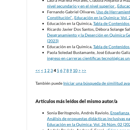
Laura Mariela Morales, Claudia Alejandra Mazzi
nivel secundario y en el nivel superior
,
Educac
Fernando Gabriel Olivares,
Uso de Herramienta
Constitución”
,
Educación en la Química: Vol.
Educación en la Química,
Tabla de Contenido
Ricardo Javier Dos Santos, Débora Solange Sald
Desgranamiento y la Deserción en Química Ge
(2023)
Educación en la Química,
Tabla de Contenido
Paola Soledad Bustamante, José Eduardo Gali
ingreso en carreras científicas tecnológicas un
<<
<
1
2
3
4
5
6
7
8
9
10
>
>>
También puede
Iniciar una búsqueda de similitud av
Artículos más leídos del mismo autor/a
Sonia Beritognolo, Andrés Raviolo,
Enseñanza 
Análisis de propuestas didácticas inclusivas p
Educación en la Química: Vol. 26 Núm. 02 (20