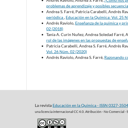
Andrés Raviolo, Andrea S. Farré,
¿Cómo nos pu
problemas de aprendizaje y posibles secuenci
Andrea S. Farré, Patricia Carabelli, Andrés Ra
periódica
,
Educación en la Química: Vol. 25 
Andrés Raviolo,
Enseñanza de la química y pri
02 (2018)
Tania A. Curin Nuñez, Andrea Soledad Farré, 
rol de las imágenes en las propuestas de ense
Patricia Carabelli, Andrea S. Farré, Andrés Ra
Vol. 26 Núm. 02 (2020)
Andrés Raviolo, Andrea S. Farré,
Razonando c
La revista
Educación en la Química - ISSN 0327-350
una
licencia internacional CC 4.0. Atribución - No Comercial - 