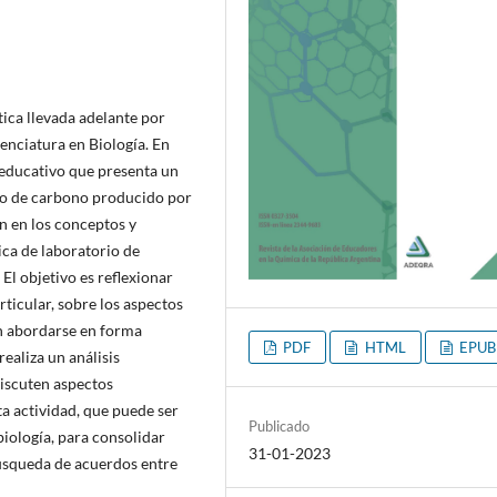
tica llevada adelante por
enciatura en Biología. En
o educativo que presenta un
do de carbono producido por
n en los conceptos y
ca de laboratorio de
El objetivo es reflexionar
rticular, sobre los aspectos
n abordarse en forma
PDF
HTML
EPUB
ealiza un análisis
discuten aspectos
ta actividad, que puede ser
Publicado
iología, para consolidar
31-01-2023
búsqueda de acuerdos entre