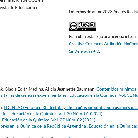
evista de Educación en
Derechos de autor 2023 Andrés Raviol
Esta obra está bajo una licencia interna
Creative Commons Atribución-NoCome
SinDerivadas 4.0
.
k, Gladis Edith Medina, Alicia Jeannette Baumann,
Contenidos mínimos
rsitarias de ciencias experimentales
,
Educación en la Química: Vol. 31 N
o,
EDENLAQ volumen 30: treinta y cinco años comunicando avances para
undo
,
Educación en la Química: Vol. 30 Núm. 01 (2024)
s
,
Educación en la Química: Vol. 27 Núm. 02 (2021)
res en la Química de la República Argentina
,
Educación en la Química: 