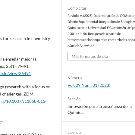
Cómo citar
Raviolo, A. (2023). Determinación de CO2 en u
Diseño Experimental. Integración de Biología 
Química en la Universidad.
Educación En La Qu
29
(01), 44–56. Recuperado a partir de
s for research in chemistry
https://educacionenquimica.com.ar/index.php/
q/article/view/145
Más formatos de cita
ra enseñar mejor la
ía, 25(1), 79-91.
rticle/view/36491
Número
Vol. 29 Núm. 01 (2023)
sign research with a focus on
nd challenges. ZDM
Sección
.org/10.1007/s11858-015-
Innovación para la enseñanza de la
Química
ge
Licencia
determinación de CO2 en