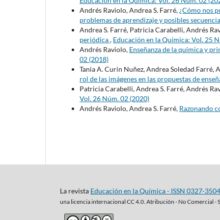
Educación en la Química: Vol. 26 Núm. 02 (20
Andrés Raviolo, Andrea S. Farré,
¿Cómo nos pu
problemas de aprendizaje y posibles secuenci
Andrea S. Farré, Patricia Carabelli, Andrés Ra
periódica
,
Educación en la Química: Vol. 25 
Andrés Raviolo,
Enseñanza de la química y pri
02 (2018)
Tania A. Curin Nuñez, Andrea Soledad Farré, 
rol de las imágenes en las propuestas de ense
Patricia Carabelli, Andrea S. Farré, Andrés Ra
Vol. 26 Núm. 02 (2020)
Andrés Raviolo, Andrea S. Farré,
Razonando c
La revista
Educación en la Química - ISSN 0327-350
una
licencia internacional CC 4.0. Atribución - No Comercial - 