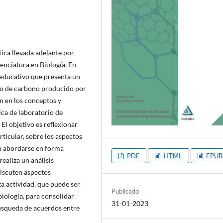
tica llevada adelante por
enciatura en Biología. En
o educativo que presenta un
do de carbono producido por
n en los conceptos y
ca de laboratorio de
El objetivo es reflexionar
rticular, sobre los aspectos
n abordarse en forma
PDF
HTML
EPUB
ealiza un análisis
discuten aspectos
ta actividad, que puede ser
Publicado
iología, para consolidar
31-01-2023
búsqueda de acuerdos entre