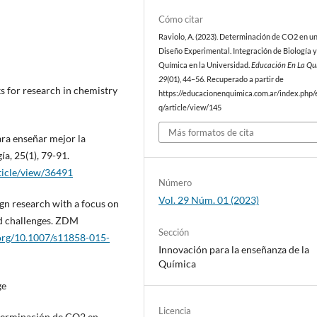
Cómo citar
Raviolo, A. (2023). Determinación de CO2 en u
Diseño Experimental. Integración de Biología 
Química en la Universidad.
Educación En La Qu
29
(01), 44–56. Recuperado a partir de
s for research in chemistry
https://educacionenquimica.com.ar/index.php/
q/article/view/145
Más formatos de cita
ra enseñar mejor la
ía, 25(1), 79-91.
rticle/view/36491
Número
Vol. 29 Núm. 01 (2023)
sign research with a focus on
nd challenges. ZDM
Sección
.org/10.1007/s11858-015-
Innovación para la enseñanza de la
Química
ge
Licencia
determinación de CO2 en