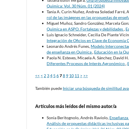
Tatiana Edith Vergara,
Una propuesta innovado
Química: Vol. 30 Núm. 01 (2024)
Tania A. Curin Nuñez, Andrea Soledad Farré, 
rol de las imágenes en las propuestas de ense
Miguel Muñoz, Sandro González, Marcela Gonza
Química en ASPO. Fortalezas y debilidades
,
E
Luis Ignacio Schneider, Cecilia De Piante Vicín
Integración de Oficios en Clave de Economía 
Leonardo Andrés Funes,
Modelo Interconectad
de enseñanza en Química
,
Educación en la Qu
Paola N. Esteves, Micaela A. Sánchez, David H
Diferentes Procesos de Interés Agronómico
,
<<
<
2
3
4
5
6
7
8
9
10
11
>
>>
También puede
Iniciar una búsqueda de similitud av
Artículos más leídos del mismo autor/a
Sonia Beritognolo, Andrés Raviolo,
Enseñanza 
Análisis de propuestas didácticas inclusivas p