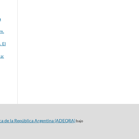
a
úm.
. El
a:
ca de la República Argentina (ADEQRA)
bajo