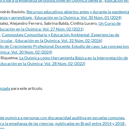
ra para la enseñanza de disoluciones en Química General
,
Educación en 
Andrés Raviolo,
Recursos educativos abiertos antes y durante la pandemia
ñanza y aprendizaje
,
Educación en la Química: Vol. 30 Núm. 01 (2024)
lez, Alejandro Ferrero, Sabrina Balda, Cinthia Lucero,
Un Curso de
ducación en la Química: Vol. 27 Núm. 02 (2021)
,
Compostaje Comunitario y Educación Ambiental: Experiencias de
Circular
,
Educación en la Química: Vol. 32 Núm. 02 (2026)
o de Crecimiento Profesional Docente. Estudio de caso: Las concepcion
ímica: Vol. 30 Núm. 02 (2024)
. Riquelme,
La Química como Herramienta Básica en la Interpretación de
Educación en la Química: Vol. 28 Núm. 02 (2022)
anzada
para este artículo.
de química a personas con discapacidad auditiva en escuelas comunes.
ara la enseñanza de las ciencias, publicadas en Brasil entre 2014 y 2018
,