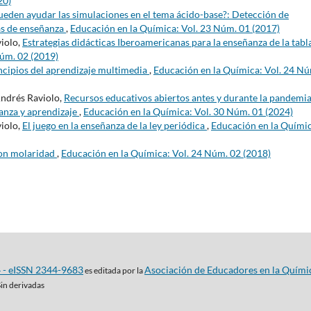
20)
eden ayudar las simulaciones en el tema ácido-base?: Detección de
as de enseñanza
,
Educación en la Química: Vol. 23 Núm. 01 (2017)
violo,
Estrategias didácticas Iberoamericanas para la enseñanza de la tabl
Núm. 02 (2019)
ncipios del aprendizaje multimedia
,
Educación en la Química: Vol. 24 N
Andrés Raviolo,
Recursos educativos abiertos antes y durante la pandemia
ñanza y aprendizaje
,
Educación en la Química: Vol. 30 Núm. 01 (2024)
violo,
El juego en la enseñanza de la ley periódica
,
Educación en la Químic
on molaridad
,
Educación en la Química: Vol. 24 Núm. 02 (2018)
4 - eISSN 2344-9683
Asociación de Educadores en la Quími
es editada por la
Sin derivadas