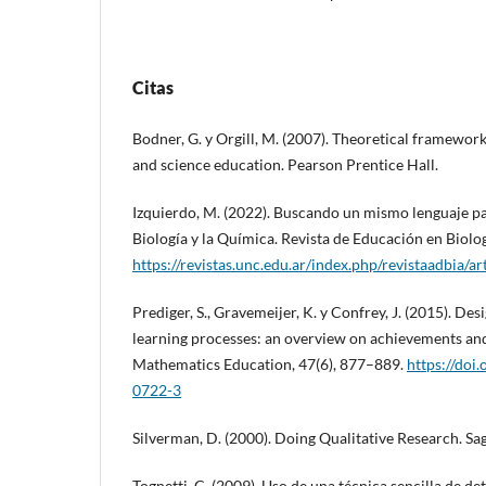
Citas
Bodner, G. y Orgill, M. (2007). Theoretical framework
and science education. Pearson Prentice Hall.
Izquierdo, M. (2022). Buscando un mismo lenguaje pa
Biología y la Química. Revista de Educación en Biolog
https://revistas.unc.edu.ar/index.php/revistaadbia/a
Prediger, S., Gravemeijer, K. y Confrey, J. (2015). De
learning processes: an overview on achievements a
Mathematics Education, 47(6), 877–889.
https://doi
0722-3
Silverman, D. (2000). Doing Qualitative Research. Sa
Tognetti, C. (2009). Uso de una técnica sencilla de 