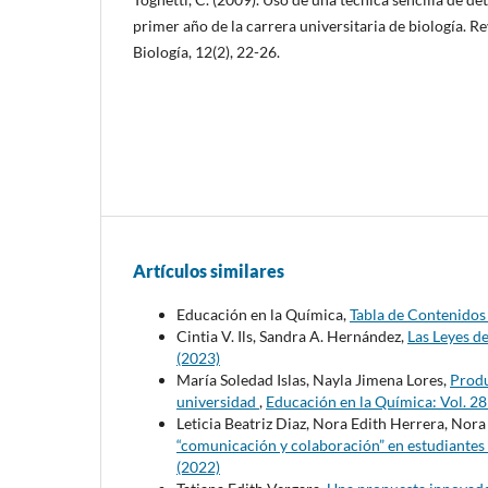
primer año de la carrera universitaria de biología. R
Biología, 12(2), 22-26.
Artículos similares
Educación en la Química,
Tabla de Contenido
Cintia V. Ils, Sandra A. Hernández,
Las Leyes d
(2023)
María Soledad Islas, Nayla Jimena Lores,
Produ
universidad
,
Educación en la Química: Vol. 2
Leticia Beatriz Diaz, Nora Edith Herrera, Nor
“comunicación y colaboración” en estudiantes
(2022)