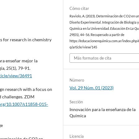
Cómo citar
Raviolo, A. (2023). Determinación de CO2 en u
Diseño Experimental. Integración de Biología 
Química en la Universidad.
Educación En La Qu
29
(01), 44–56. Recuperado a partir de
s for research in chemistry
https://educacionenquimica.com.ar/index.php/
q/article/view/145
Más formatos de cita
ra enseñar mejor la
ía, 25(1), 79-91.
rticle/view/36491
Número
Vol. 29 Núm. 01 (2023)
sign research with a focus on
nd challenges. ZDM
Sección
.org/10.1007/s11858-015-
Innovación para la enseñanza de la
Química
ge
Licencia
determinación de CO2 en