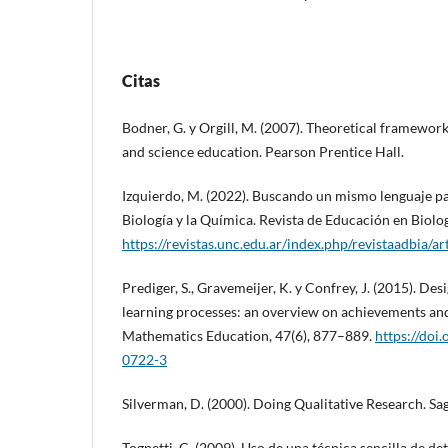
Citas
Bodner, G. y Orgill, M. (2007). Theoretical framework
and science education. Pearson Prentice Hall.
Izquierdo, M. (2022). Buscando un mismo lenguaje pa
Biología y la Química. Revista de Educación en Biolog
https://revistas.unc.edu.ar/index.php/revistaadbia/a
Prediger, S., Gravemeijer, K. y Confrey, J. (2015). De
learning processes: an overview on achievements a
Mathematics Education, 47(6), 877–889.
https://doi
0722-3
Silverman, D. (2000). Doing Qualitative Research. Sa
Tognetti, C. (2009). Uso de una técnica sencilla de 