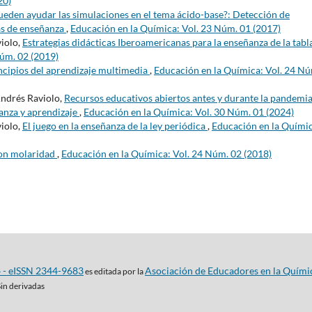
20)
eden ayudar las simulaciones en el tema ácido-base?: Detección de
as de enseñanza
,
Educación en la Química: Vol. 23 Núm. 01 (2017)
violo,
Estrategias didácticas Iberoamericanas para la enseñanza de la tabl
Núm. 02 (2019)
ncipios del aprendizaje multimedia
,
Educación en la Química: Vol. 24 N
Andrés Raviolo,
Recursos educativos abiertos antes y durante la pandemia
ñanza y aprendizaje
,
Educación en la Química: Vol. 30 Núm. 01 (2024)
violo,
El juego en la enseñanza de la ley periódica
,
Educación en la Químic
on molaridad
,
Educación en la Química: Vol. 24 Núm. 02 (2018)
4 - eISSN 2344-9683
Asociación de Educadores en la Quími
es editada por la
Sin derivadas