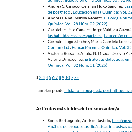
química
,
Educación en la Química: Vol. 32 Nú
Andrea S. Ciriaco, Germán Hugo Sánchez,
Las 
de posgrado
,
Educación en la Química: Vol. 3
Andrea Fellet, Marisa Repetto,
Fisiología huma
Química: Vol. 28 Núm. 02 (2022)
Carolaine Urra Canales, Jorge Valdivia Guzmá
las habilidades visoespaciales
,
Educación en l
Germán Hugo Sánchez, María Gabriela Lorenz
Comunidad
,
Educación en la Química: Vol. 3
Victoria Bessone, Analía N. Dragán, Sergio A. P
Valeria Ormaechea,
Estrategias didácticas en
Química: Vol. 32 Núm. 01 (2026)
1
2
3
4
5
6
7
8
9
10
>
>>
También puede
Iniciar una búsqueda de similitud av
Artículos más leídos del mismo autor/a
Sonia Beritognolo, Andrés Raviolo,
Enseñanza 
Análisis de propuestas didácticas inclusivas p