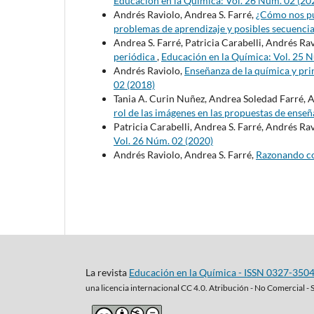
Educación en la Química: Vol. 26 Núm. 02 (20
Andrés Raviolo, Andrea S. Farré,
¿Cómo nos pu
problemas de aprendizaje y posibles secuenci
Andrea S. Farré, Patricia Carabelli, Andrés Ra
periódica
,
Educación en la Química: Vol. 25 
Andrés Raviolo,
Enseñanza de la química y pri
02 (2018)
Tania A. Curin Nuñez, Andrea Soledad Farré, 
rol de las imágenes en las propuestas de ense
Patricia Carabelli, Andrea S. Farré, Andrés Ra
Vol. 26 Núm. 02 (2020)
Andrés Raviolo, Andrea S. Farré,
Razonando c
La revista
Educación en la Química - ISSN 0327-350
una
licencia internacional CC 4.0. Atribución - No Comercial - 