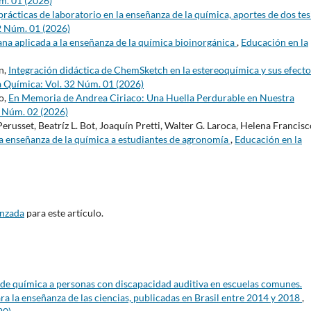
m. 01 (2026)
prácticas de laboratorio en la enseñanza de la química, aportes de dos tes
2 Núm. 01 (2026)
na aplicada a la enseñanza de la química bioinorgánica
,
Educación en la
n,
Integración didáctica de ChemSketch en la estereoquímica y sus efecto
a Química: Vol. 32 Núm. 01 (2026)
o,
En Memoria de Andrea Ciriaco: Una Huella Perdurable en Nuestra
2 Núm. 02 (2026)
erusset, Beatríz L. Bot, Joaquín Pretti, Walter G. Laroca, Helena Francisc
 la enseñanza de la química a estudiantes de agronomía
,
Educación en la
anzada
para este artículo.
de química a personas con discapacidad auditiva en escuelas comunes.
ara la enseñanza de las ciencias, publicadas en Brasil entre 2014 y 2018
,