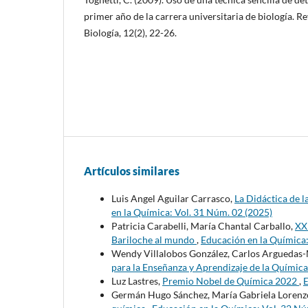
primer año de la carrera universitaria de biología. R
Biología, 12(2), 22-26.
Artículos similares
Luis Angel Aguilar Carrasco,
La Didáctica de l
en la Química: Vol. 31 Núm. 02 (2025)
Patricia Carabelli, María Chantal Carballo,
XX
Bariloche al mundo
,
Educación en la Química:
Wendy Villalobos González, Carlos Arguedas-M
para la Enseñanza y Aprendizaje de la Química
Luz Lastres,
Premio Nobel de Química 2022
,
E
Germán Hugo Sánchez, María Gabriela Lorenz