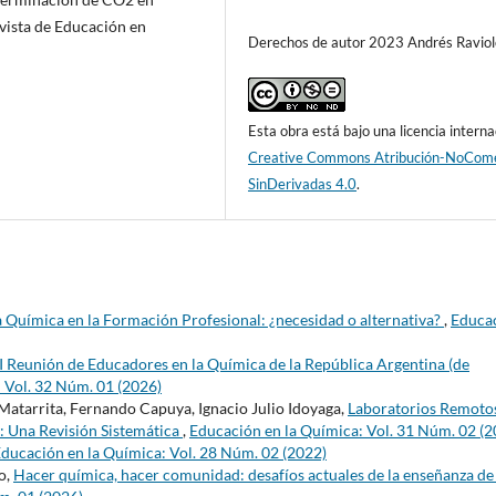
evista de Educación en
Derechos de autor 2023 Andrés Raviol
Esta obra está bajo una licencia interna
Creative Commons Atribución-NoCome
SinDerivadas 4.0
.
a Química en la Formación Profesional: ¿necesidad o alternativa?
,
Educa
I Reunión de Educadores en la Química de la República Argentina (de
 Vol. 32 Núm. 01 (2026)
atarrita, Fernando Capuya, Ignacio Julio Idoyaga,
Laboratorios Remoto
: Una Revisión Sistemática
,
Educación en la Química: Vol. 31 Núm. 02 (2
ducación en la Química: Vol. 28 Núm. 02 (2022)
o,
Hacer química, hacer comunidad: desafíos actuales de la enseñanza de 