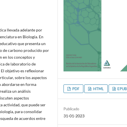
tica llevada adelante por
enciatura en Biología. En
o educativo que presenta un
do de carbono producido por
n en los conceptos y
ca de laboratorio de
El objetivo es reflexionar
rticular, sobre los aspectos
n abordarse en forma
PDF
HTML
EPUB
ealiza un análisis
discuten aspectos
ta actividad, que puede ser
Publicado
iología, para consolidar
31-01-2023
búsqueda de acuerdos entre