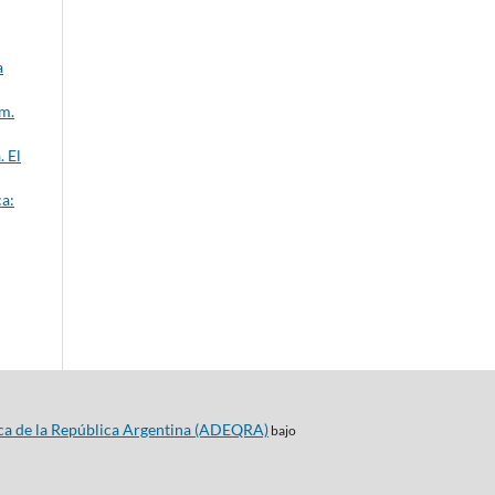
a
úm.
. El
a:
ca de la República Argentina (ADEQRA)
bajo