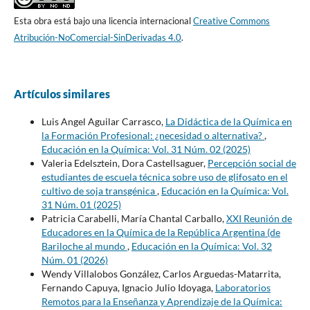
Esta obra está bajo una licencia internacional
Creative Commons
Atribución-NoComercial-SinDerivadas 4.0
.
Artículos similares
Luis Angel Aguilar Carrasco,
La Didáctica de la Química en
la Formación Profesional: ¿necesidad o alternativa?
,
Educación en la Química: Vol. 31 Núm. 02 (2025)
Valeria Edelsztein, Dora Castellsaguer,
Percepción social de
estudiantes de escuela técnica sobre uso de glifosato en el
cultivo de soja transgénica
,
Educación en la Química: Vol.
31 Núm. 01 (2025)
Patricia Carabelli, María Chantal Carballo,
XXI Reunión de
Educadores en la Química de la República Argentina (de
Bariloche al mundo
,
Educación en la Química: Vol. 32
Núm. 01 (2026)
Wendy Villalobos González, Carlos Arguedas-Matarrita,
Fernando Capuya, Ignacio Julio Idoyaga,
Laboratorios
Remotos para la Enseñanza y Aprendizaje de la Química: