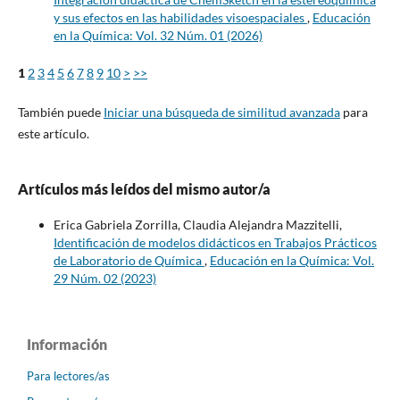
y sus efectos en las habilidades visoespaciales
,
Educación
en la Química: Vol. 32 Núm. 01 (2026)
1
2
3
4
5
6
7
8
9
10
>
>>
También puede
Iniciar una búsqueda de similitud avanzada
para
este artículo.
Artículos más leídos del mismo autor/a
Erica Gabriela Zorrilla, Claudia Alejandra Mazzitelli,
Identificación de modelos didácticos en Trabajos Prácticos
de Laboratorio de Química
,
Educación en la Química: Vol.
29 Núm. 02 (2023)
Información
Para lectores/as