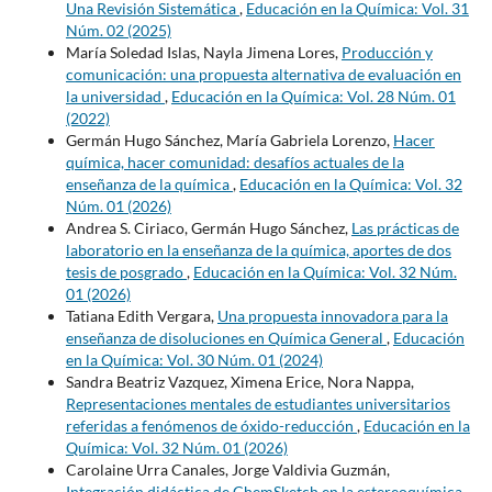
Una Revisión Sistemática
,
Educación en la Química: Vol. 31
Núm. 02 (2025)
María Soledad Islas, Nayla Jimena Lores,
Producción y
comunicación: una propuesta alternativa de evaluación en
la universidad
,
Educación en la Química: Vol. 28 Núm. 01
(2022)
Germán Hugo Sánchez, María Gabriela Lorenzo,
Hacer
química, hacer comunidad: desafíos actuales de la
enseñanza de la química
,
Educación en la Química: Vol. 32
Núm. 01 (2026)
Andrea S. Ciriaco, Germán Hugo Sánchez,
Las prácticas de
laboratorio en la enseñanza de la química, aportes de dos
tesis de posgrado
,
Educación en la Química: Vol. 32 Núm.
01 (2026)
Tatiana Edith Vergara,
Una propuesta innovadora para la
enseñanza de disoluciones en Química General
,
Educación
en la Química: Vol. 30 Núm. 01 (2024)
Sandra Beatriz Vazquez, Ximena Erice, Nora Nappa,
Representaciones mentales de estudiantes universitarios
referidas a fenómenos de óxido-reducción
,
Educación en la
Química: Vol. 32 Núm. 01 (2026)
Carolaine Urra Canales, Jorge Valdivia Guzmán,
Integración didáctica de ChemSketch en la estereoquímica