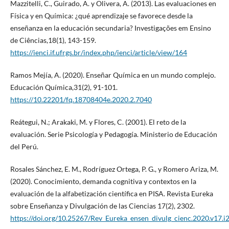
Mazzitelli, C., Guirado, A. y Olivera, A. (2013). Las evaluaciones en
Física y en Química: ¿qué aprendizaje se favorece desde la
enseñanza en la educación secundaria? Investigações em Ensino
de Ciências,18(1), 143-159.
https://ienci.if.ufrgs.br/index.php/ienci/article/view/164
Ramos Mejía, A. (2020). Enseñar Química en un mundo complejo.
Educación Química,31(2), 91-101.
https://10.22201/fq.18708404e.2020.2.7040
Reátegui, N.; Arakaki, M. y Flores, C. (2001). El reto de la
evaluación. Serie Psicología y Pedagogía. Ministerio de Educación
del Perú.
Rosales Sánchez, E. M., Rodríguez Ortega, P. G., y Romero Ariza, M.
(2020). Conocimiento, demanda cognitiva y contextos en la
evaluación de la alfabetización científica en PISA. Revista Eureka
sobre Enseñanza y Divulgación de las Ciencias 17(2), 2302.
https://doi.org/10.25267/Rev_Eureka_ensen_divulg_cienc.2020.v17.i