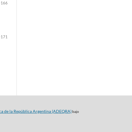
-166
-171
ca de la República Argentina (ADEQRA)
bajo