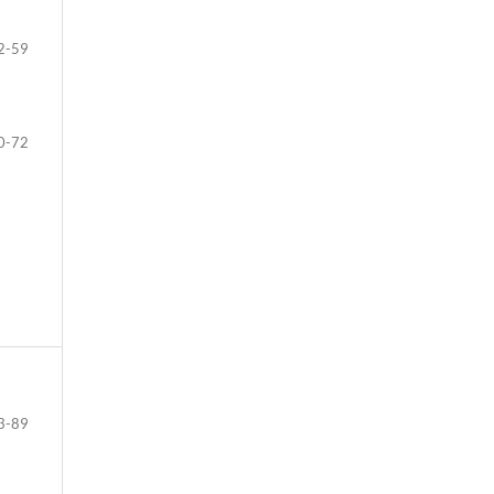
2-59
0-72
3-89