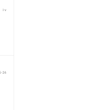
i-v
5-26