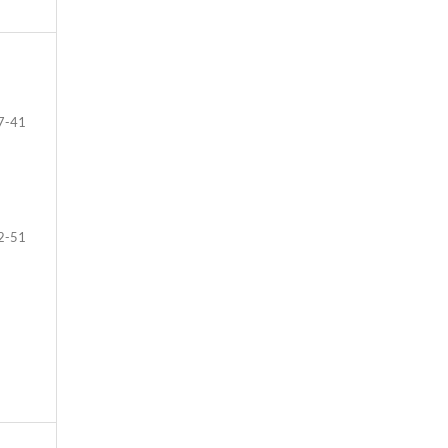
7-41
2-51