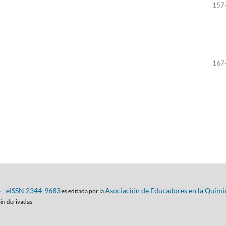
157
167
4 - eISSN 2344-9683
Asociación de Educadores en la Quími
es editada por la
Sin derivadas