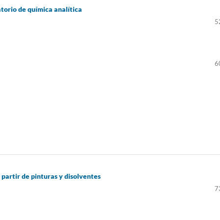
atorio de química analítica
5
6
partir de pinturas y disolventes
7