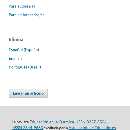
Para autores/as
Para bibliotecarios/as
Idioma
Español (España)
English
Português (Brasil)
Enviar un artículo
La revista
Educación en la Química - ISSN 0327-3504 -
eISSN 2344-9683
Asociación de Educadores
es editada por la