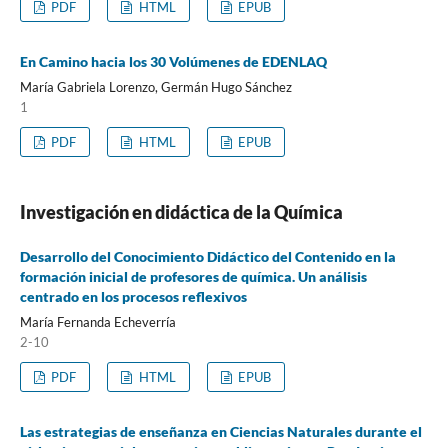
PDF
HTML
EPUB
En Camino hacia los 30 Volúmenes de EDENLAQ
María Gabriela Lorenzo, Germán Hugo Sánchez
1
PDF
HTML
EPUB
Investigación en didáctica de la Química
Desarrollo del Conocimiento Didáctico del Contenido en la
formación inicial de profesores de química. Un análisis
centrado en los procesos reflexivos
María Fernanda Echeverría
2-10
PDF
HTML
EPUB
Las estrategias de enseñanza en Ciencias Naturales durante el