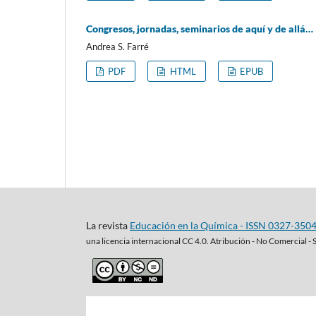
Congresos, jornadas, seminarios de aquí y de allá…
Andrea S. Farré
PDF
HTML
EPUB
La revista
Educación en la Química - ISSN 0327-350
una
licencia internacional CC 4.0. Atribución - No Comercial - 