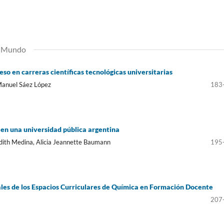
el Mundo
so en carreras científicas tecnológicas universitarias
Manuel Sáez López
183
en una universidad pública argentina
dith Medina, Alicia Jeannette Baumann
195
ales de los Espacios Curriculares de Química en Formación Docente
207