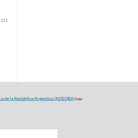
-221
ca de la República Argentina (ADEQRA)
bajo