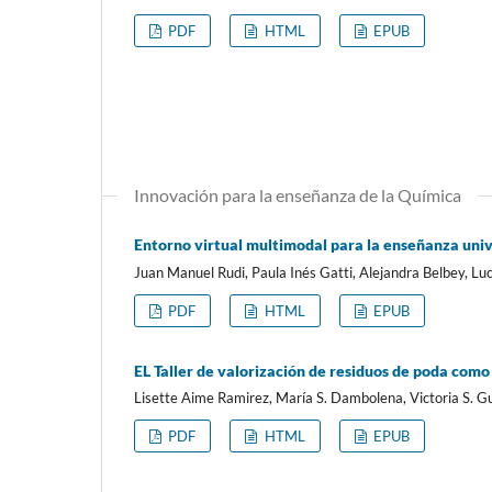
PDF
HTML
EPUB
Innovación para la enseñanza de la Química
Entorno virtual multimodal para la enseñanza univ
Juan Manuel Rudi, Paula Inés Gatti, Alejandra Belbey, Lu
PDF
HTML
EPUB
EL Taller de valorización de residuos de poda como
Lisette Aime Ramirez, María S. Dambolena, Victoria S. G
PDF
HTML
EPUB