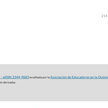
214
4 - eISSN 2344-9683
Asociación de Educadores en la Quími
es editada por la
Sin derivadas