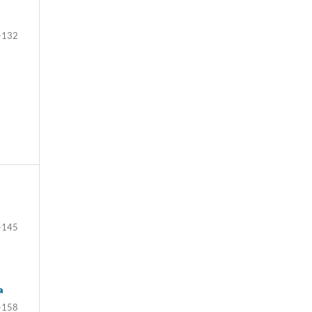
-132
-145
a
-158