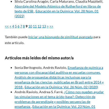
Silvia Carolina Aragón, Carla Maturano, Claudia Mazzitelli,
Abordaje del Modelo Atómico de Rutherford en libros de
texto de ESB
,
Educación en la Química: Vol. 28 Núm. 01
(2022)
<<
<
4
5
6
7
8
9
10
11
12
13
>
>>
También puede
Iniciar una búsqueda de similitud avanzada
para
este artículo.
Artículos más leídos del mismo autor/a
Sonia Beritognolo, Andrés Raviolo,
Enseñanza de química a
personas con discapacidad auditiva en escuelas comunes.
Análisis de propuestas didácticas inclusivas para la
enseñanza de las ciencias, publicadas en Brasil entre 2014 y
2018
,
Educación en la Química: Vol. 26 Núm. 02 (2020)
Andrés Raviolo, Andrea S. Farré,
¿Cómo nos pueden ayudar
las simulaciones en el tema ácido-base?: Detección de
problemas de aprendizaje y posibles secuencias de
enseñanza
,
Educación en la Química: Vol. 23 Núm. 01