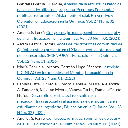
Gabriela García-Huarque,
Análisis de la estructura retórica
de los cuadernillos del programa “Seguimos Educando”
publicados durante el Aislamiento Social, Preventivo y
Obligatorio
,
Educación en la Química: Vol. 27 Núm. 02
(2021)
Andrea S. Farré,
Congresos, jornadas, seminarios de aquí y
de allá…
,
Educación en la Química: Vol. 30 Núm. 01 (2024)
Alcira Beatriz Ferrari,
Voces del territorio: la comunidad de
Química estuvo presente en el XIX encuentro internacional
de profesorados (FCEN-UBA)
,
Educación en la Química:
Vol. 32 Núm. 01 (2026)
María Gabriela Lorenzo, Germán Hugo Sánchez,
La revista
EDENLAQ en los portales del Mundo
,
Educación en la
Química: Vol. 28 Núm. 01 (2022)
Fabián Buffa, Lucrecia E. Moro, Paola A. Massa, Alejandra
A. Fanovich, Máximo Menna, Vanesa Fuchs, Daniela García
Nuñez,
Desarrollo de estrategias cognitivas y
metacognitivas asociadas al aprendizaje de la química en
estudiantes de ingeniería
,
Educación en la Química: Vol. 28
Núm. 02 (2022)
Andrea S. Farré,
Congresos, jornadas, seminarios de aquí y
de allá…
,
Educación en la Química: Vol. 28 Núm. 01 (2022)