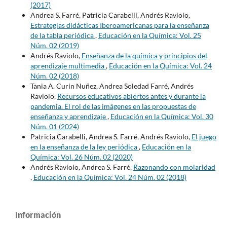
(2017)
Andrea S. Farré, Patricia Carabelli, Andrés Raviolo,
Estrategias didácticas Iberoamericanas para la enseñanza
de la tabla periódica
,
Educación en la Química: Vol. 25
Núm. 02 (2019)
Andrés Raviolo,
Enseñanza de la química y principios del
aprendizaje multimedia
,
Educación en la Química: Vol. 24
Núm. 02 (2018)
Tania A. Curin Nuñez, Andrea Soledad Farré, Andrés
Raviolo,
Recursos educativos abiertos antes y durante la
pandemia. El rol de las imágenes en las propuestas de
enseñanza y aprendizaje
,
Educación en la Química: Vol. 30
Núm. 01 (2024)
Patricia Carabelli, Andrea S. Farré, Andrés Raviolo,
El juego
en la enseñanza de la ley periódica
,
Educación en la
Química: Vol. 26 Núm. 02 (2020)
Andrés Raviolo, Andrea S. Farré,
Razonando con molaridad
,
Educación en la Química: Vol. 24 Núm. 02 (2018)
Información