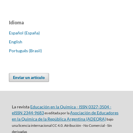
Idioma
Español (España)
English
Português (Brasil)
Enviar un artículo
La revista
Educación en la Química - ISSN 0327-3504 -
eISSN 2344-9683
Asociación de Educadores
es editada por la
en la Química de la República Argentina (ADEQRA)
bajo
una
licencia internacional CC 4.0. Atribución - No Comercial - Sin
derivadas