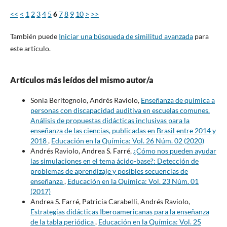
<<
<
1
2
3
4
5
6
7
8
9
10
>
>>
También puede
Iniciar una búsqueda de similitud avanzada
para
este artículo.
Artículos más leídos del mismo autor/a
Sonia Beritognolo, Andrés Raviolo,
Enseñanza de química a
personas con discapacidad auditiva en escuelas comunes.
Análisis de propuestas didácticas inclusivas para la
enseñanza de las ciencias, publicadas en Brasil entre 2014 y
2018
,
Educación en la Química: Vol. 26 Núm. 02 (2020)
Andrés Raviolo, Andrea S. Farré,
¿Cómo nos pueden ayudar
las simulaciones en el tema ácido-base?: Detección de
problemas de aprendizaje y posibles secuencias de
enseñanza
,
Educación en la Química: Vol. 23 Núm. 01
(2017)
Andrea S. Farré, Patricia Carabelli, Andrés Raviolo,
Estrategias didácticas Iberoamericanas para la enseñanza
de la tabla periódica
,
Educación en la Química: Vol. 25