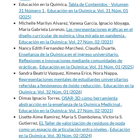
Educación en la Química,
Tabla de Contenidos - Volumen
31 Número 1
,
Educación en la Química: Vol. 31 Núm. 01
(2025)
Michelle Marilyn Alvarez, Vanesa García, Ignacio Idoyaga,
María Gabriela Lorenzo,
Las representaciones gráficas en el
diseño curricular de química. Una mirada en pandemia
,
Educación en la Química: Vol. 27 Núm. 02 (2021)
Nancy Edith Fernandez-Marchesi, Claudia Duarte,
Enseñanza de la Química en el ingreso universitario.
Reflexiones e innovaciones mediante comunidades de
prácticas
,
Educación en la Química: Vol. 31 Núm. 01 (2025)
Sandra Beatriz Vazquez, Ximena Erice, Nora Nappa,
Representaciones mentales de estudiantes universitarios
referidas a fenómenos de óxido-reducción
,
Educación en la
Química: Vol. 32 Núm. 01 (2026)
Dimas Ignacio Torres,
QSAR-3D como herramienta
abstracción en la enseñanza de la Química Medicinal
,
Educación en la Química: Vol. 27 Núm. 02 (2021)
Lisette Aime Ramirez, María S. Dambolena, Victoria S.
Gutierrez,
EL Taller de valorización de residuos de poda
como un espacio de articulación entra niveles
,
Educación
en la Química: Vol. 30 Núm. 02 (2024)