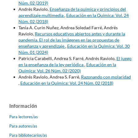
Núm. 02 (2019)
Andrés Raviolo,
Enseñanza de la química y principios del
aprendizaje multimedia
,
Educación en la Química: Vol. 24
Núm. 02 (2018)
Tania A. Curin Nuñez, Andrea Soledad Farré, Andrés
Raviolo,
Recursos educativos abiertos antes y durante la
pandemia. El rol de las imágenes en las propuestas de
enseñanza y aprendizaje
,
Educación en la Química: Vol. 30
Núm. 01 (2024)
Patricia Carabelli, Andrea S. Farré, Andrés Raviolo,
El juego
en la enseñanza de la ley periódica
,
Educación en la
Química: Vol. 26 Núm. 02 (2020)
Andrés Raviolo, Andrea S. Farré,
Razonando con molaridad
,
Educación en la Química: Vol. 24 Núm. 02 (2018)
Información
Para lectores/as
Para autores/as
Para bibliotecarios/as