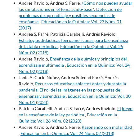
Andrés Raviolo, Andrea S. Farré,
¿Cómo nos pueden ayudar
las simulaciones en el tema ácido-base?: Detección de
problemas de aprendizaje y posibles secuencias de
enseñanza
,
Educación en la Química: Vol. 23 Núm. 01
(2017)
Andrea S. Farré, Patricia Carabelli, Andrés Raviolo,
Estrategias didácticas Iberoamericanas para la enseñanza
de la tabla periódica
,
Educación en la Química: Vol. 25
Núm. 02 (2019)
Andrés Raviolo,
Enseñanza de la química y principios del
aprendizaje multimedia
,
Educación en la Química: Vol. 24
Núm. 02 (2018)
Tania A. Curin Nuñez, Andrea Soledad Farré, Andrés
Raviolo,
Recursos educativos abiertos antes y durante la
pandemia. El rol de las imágenes en las propuestas de
enseñanza y aprendizaje
,
Educación en la Química: Vol. 30
Núm. 01 (2024)
Patricia Carabelli, Andrea S. Farré, Andrés Raviolo,
El juego
en la enseñanza de la ley periódica
,
Educación en la
Química: Vol. 26 Núm. 02 (2020)
Andrés Raviolo, Andrea S. Farré,
Razonando con molaridad
,
Educación en la Química: Vol. 24 Núm. 02 (2018)