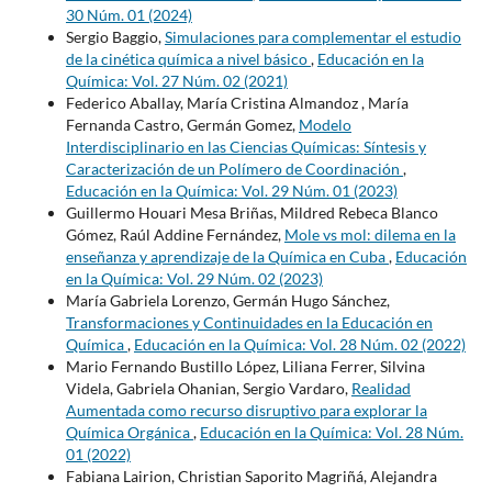
30 Núm. 01 (2024)
Sergio Baggio,
Simulaciones para complementar el estudio
de la cinética química a nivel básico
,
Educación en la
Química: Vol. 27 Núm. 02 (2021)
Federico Aballay, María Cristina Almandoz , María
Fernanda Castro, Germán Gomez,
Modelo
Interdisciplinario en las Ciencias Químicas: Síntesis y
Caracterización de un Polímero de Coordinación
,
Educación en la Química: Vol. 29 Núm. 01 (2023)
Guillermo Houari Mesa Briñas, Mildred Rebeca Blanco
Gómez, Raúl Addine Fernández,
Mole vs mol: dilema en la
enseñanza y aprendizaje de la Química en Cuba
,
Educación
en la Química: Vol. 29 Núm. 02 (2023)
María Gabriela Lorenzo, Germán Hugo Sánchez,
Transformaciones y Continuidades en la Educación en
Química
,
Educación en la Química: Vol. 28 Núm. 02 (2022)
Mario Fernando Bustillo López, Liliana Ferrer, Silvina
Videla, Gabriela Ohanian, Sergio Vardaro,
Realidad
Aumentada como recurso disruptivo para explorar la
Química Orgánica
,
Educación en la Química: Vol. 28 Núm.
01 (2022)
Fabiana Lairion, Christian Saporito Magriñá, Alejandra