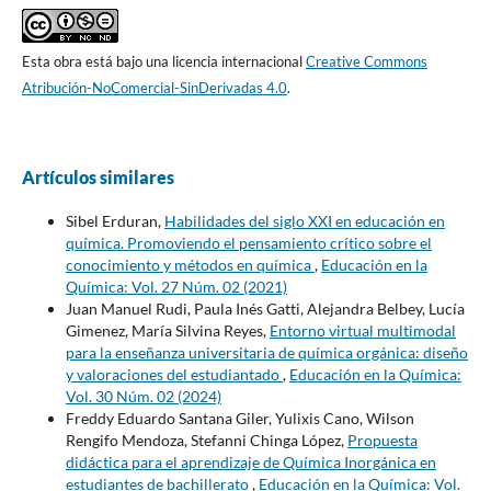
Esta obra está bajo una licencia internacional
Creative Commons
Atribución-NoComercial-SinDerivadas 4.0
.
Artículos similares
Sibel Erduran,
Habilidades del siglo XXI en educación en
química. Promoviendo el pensamiento crítico sobre el
conocimiento y métodos en química
,
Educación en la
Química: Vol. 27 Núm. 02 (2021)
Juan Manuel Rudi, Paula Inés Gatti, Alejandra Belbey, Lucía
Gimenez, María Silvina Reyes,
Entorno virtual multimodal
para la enseñanza universitaria de química orgánica: diseño
y valoraciones del estudiantado
,
Educación en la Química:
Vol. 30 Núm. 02 (2024)
Freddy Eduardo Santana Giler, Yulixis Cano, Wilson
Rengifo Mendoza, Stefanni Chinga López,
Propuesta
didáctica para el aprendizaje de Química Inorgánica en
estudiantes de bachillerato
,
Educación en la Química: Vol.