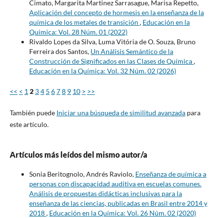
Cimato, Margarita Martinez Sarrasague, Marisa Repetto,
Aplicación del concepto de hormesis en la enseñanza de la
química de los metales de transición
,
Educación en la
Química: Vol. 28 Núm. 01 (2022)
Rivaldo Lopes da Silva, Luma Vitória de O. Souza, Bruno
Ferreira dos Santos,
Un Análisis Semántico de la
Construcción de Significados en las Clases de Química
,
Educación en la Química: Vol. 32 Núm. 02 (2026)
<<
<
1
2
3
4
5
6
7
8
9
10
>
>>
También puede
Iniciar una búsqueda de similitud avanzada
para
este artículo.
Artículos más leídos del mismo autor/a
Sonia Beritognolo, Andrés Raviolo,
Enseñanza de química a
personas con discapacidad auditiva en escuelas comunes.
Análisis de propuestas didácticas inclusivas para la
enseñanza de las ciencias, publicadas en Brasil entre 2014 y
2018
,
Educación en la Química: Vol. 26 Núm. 02 (2020)