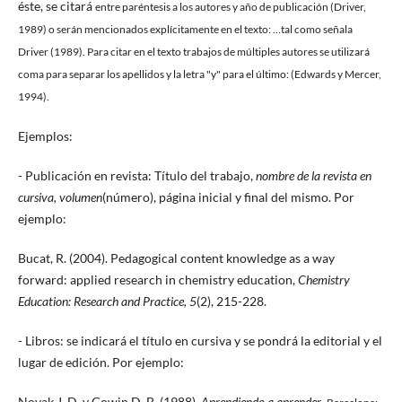
éste, se citará
entre paréntesis
a los autores y año de publicación (Driver,
1989) o serán mencionados explícitamente en el texto: …tal como señala
Driver (1989). Para citar en el texto trabajos de múltiples autores se utilizará
coma para separar los apellidos y la letra "y" para el último: (
Edwards y Mercer,
1994).
Ejemplos:
- Publicación en revista: Título del trabajo,
nombre de la revista en
cursiva, volumen
(número), página inicial y final del mismo.
Por
ejemplo:
Bucat, R
. (2004). Pedagogical content knowledge as a way
forward: applied research in chemistry education,
Chemistry
Education: Research and Practice, 5
(2), 215-228.
- Libros: se indicará el título en cursiva y se pondrá la editorial y el
lugar de edición. Por ejemplo:
Novak J. D. y Gowin D. B. (1988).
Aprendiendo a aprender
.