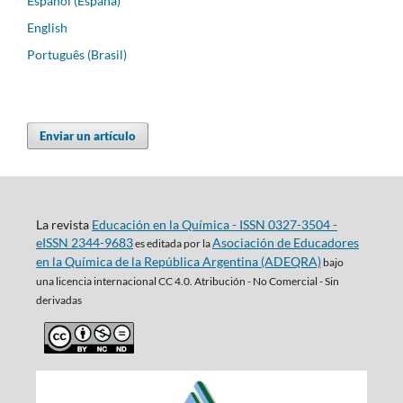
Español (España)
English
Português (Brasil)
Enviar un artículo
La revista
Educación en la Química - ISSN 0327-3504 -
eISSN 2344-9683
Asociación de Educadores
es editada por la
en la Química de la República Argentina (ADEQRA)
bajo
una
licencia internacional CC 4.0. Atribución - No Comercial - Sin
derivadas