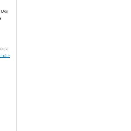
r Dos
a
cional
rcial-