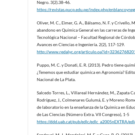
Negro. 3(2).38-46.
https://revistas.pucp.edu.pe/index.php/enblancoyne
Oliver, M. C., Eimer, G. A., Bálsamo, N. F. y Crivello,
abandono en Química General en las carreras de Inge
Tecnológica Nacional – Facultad Regional de Córdo
Avances en Ciencias e Ingeniería. 2(2), 117-129.
http://www.redalyc.org/articulo.oa?id=3236276820
Puppo, M. C. y Donati, E. R. (2013). Pedro tiene quí
¿Tenemos que estudiar química en Agronomía? Editor
Nacional de La Plata.
Salcedo Torres, L., Villareal Hernández, M., Zapata Ca
Rodríguez, J., Colmenares Gulumá, E. y Moreno Romero
de laboratorio en la enseñanza de la Química en Edu
de Las Ciencias (Número Extra. VII Congreso), 1-5
https://ddd.uab.cat/pub/edlc/edlc_a2005nEXTRA/e
Sandoval, M. J., Mandolesi, M. E. y Cura, R. O. (2013).