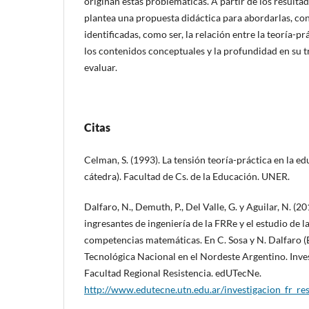
originan estas problemáticas. A partir de los resultad
plantea una propuesta didáctica para abordarlas, co
identificadas, como ser, la relación entre la teoría-p
los contenidos conceptuales y la profundidad en su t
evaluar.
Citas
Celman, S. (1993). La tensión teoría-práctica en la e
cátedra). Facultad de Cs. de la Educación. UNER.
Dalfaro, N., Demuth, P., Del Valle, G. y Aguilar, N. (20
ingresantes de ingeniería de la FRRe y el estudio de l
competencias matemáticas. En C. Sosa y N. Dalfaro (E
Tecnológica Nacional en el Nordeste Argentino. Inves
Facultad Regional Resistencia. edUTecNe.
http://www.edutecne.utn.edu.ar/investigacion_fr_re