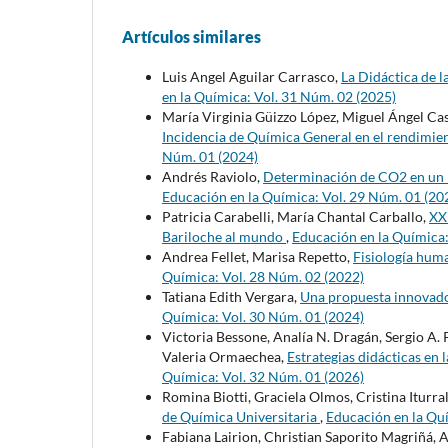
Artículos similares
Luis Angel Aguilar Carrasco,
La Didáctica de l
en la Química: Vol. 31 Núm. 02 (2025)
María Virginia Güizzo López, Miguel Ángel Cas
Incidencia de Química General en el rendimien
Núm. 01 (2024)
Andrés Raviolo,
Determinación de CO2 en un D
Educación en la Química: Vol. 29 Núm. 01 (20
Patricia Carabelli, María Chantal Carballo,
XX
Bariloche al mundo
,
Educación en la Química:
Andrea Fellet, Marisa Repetto,
Fisiología huma
Química: Vol. 28 Núm. 02 (2022)
Tatiana Edith Vergara,
Una propuesta innovado
Química: Vol. 30 Núm. 01 (2024)
Victoria Bessone, Analía N. Dragán, Sergio A. P
Valeria Ormaechea,
Estrategias didácticas en
Química: Vol. 32 Núm. 01 (2026)
Romina Biotti, Graciela Olmos, Cristina Iturra
de Química Universitaria
,
Educación en la Qu
Fabiana Lairion, Christian Saporito Magriñá, 