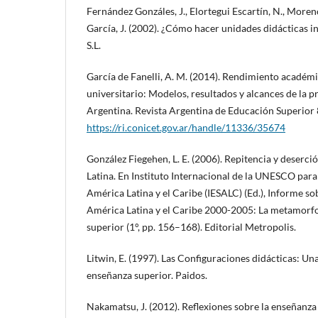
Fernández Gonzáles, J., Elortegui Escartín, N., Moren
García, J. (2002). ¿Cómo hacer unidades didácticas 
S.L.
García de Fanelli, A. M. (2014). Rendimiento acadé
universitario: Modelos, resultados y alcances de la 
Argentina. Revista Argentina de Educación Superior 8
https://ri.conicet.gov.ar/handle/11336/35674
González Fiegehen, L. E. (2006). Repitencia y deserci
Latina. En Instituto Internacional de la UNESCO para
América Latina y el Caribe (IESALC) (Ed.), Informe so
América Latina y el Caribe 2000-2005: La metamorfo
superior (1°, pp. 156–168). Editorial Metropolis.
Litwin, E. (1997). Las Configuraciones didácticas: Un
enseñanza superior. Paidos.
Nakamatsu, J. (2012). Reflexiones sobre la enseñanza