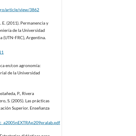
gro/article/view/3862
 M. E. (2011). Permanencia y
niería de la Universidad
ba (UTN-FRC), Argentina.
11
mica en/con agronomía:
ial de la Universidad
stañeda, P., Rivera
, S. (2005). Las prácticas
cación Superior. Enseñanza
dlc_a2005nEXTRAp209pralab.pdf
 Estrategias didácticas para