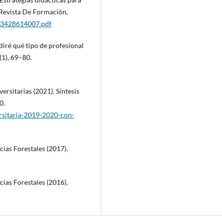
 Revista De Formación,
/83428614007.pdf
diré qué tipo de profesional
(1), 69–80.
ersitarias (2021). Síntesis
0.
ersitaria-2019-2020-con-
ias Forestales (2017).
ias Forestales (2016).