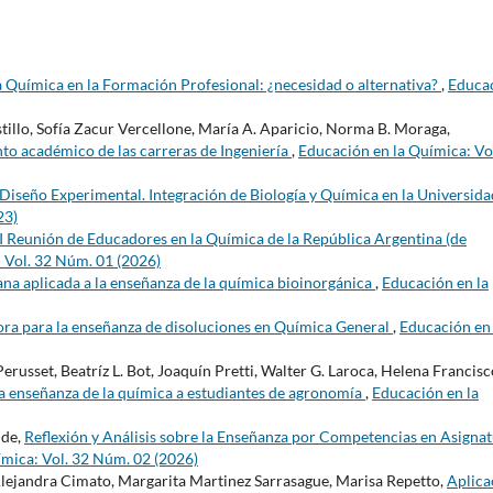
a Química en la Formación Profesional: ¿necesidad o alternativa?
,
Educa
tillo, Sofía Zacur Vercellone, María A. Aparicio, Norma B. Moraga,
to académico de las carreras de Ingeniería
,
Educación en la Química: Vo
iseño Experimental. Integración de Biología y Química en la Universid
23)
I Reunión de Educadores en la Química de la República Argentina (de
 Vol. 32 Núm. 01 (2026)
na aplicada a la enseñanza de la química bioinorgánica
,
Educación en la
ra para la enseñanza de disoluciones en Química General
,
Educación en 
erusset, Beatríz L. Bot, Joaquín Pretti, Walter G. Laroca, Helena Francisc
 la enseñanza de la química a estudiantes de agronomía
,
Educación en la
lde,
Reflexión y Análisis sobre la Enseñanza por Competencias en Asigna
ímica: Vol. 32 Núm. 02 (2026)
Alejandra Cimato, Margarita Martinez Sarrasague, Marisa Repetto,
Aplica