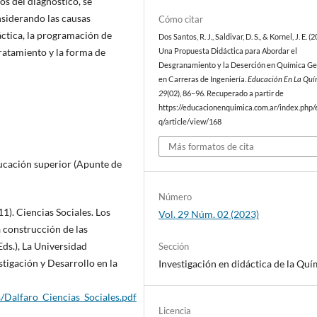
os del diagnóstico, se
nsiderando las causas
Cómo citar
ráctica, la programación de
Dos Santos, R. J., Saldivar, D. S., & Kornel, J. E. (2
ratamiento y la forma de
Una Propuesta Didáctica para Abordar el
Desgranamiento y la Deserción en Química Ge
en Carreras de Ingeniería.
Educación En La Quí
29
(02), 86–96. Recuperado a partir de
https://educacionenquimica.com.ar/index.php/
q/article/view/168
Más formatos de cita
ducación superior (Apunte de
Número
11). Ciencias Sociales. Los
Vol. 29 Núm. 02 (2023)
a construcción de las
ds.), La Universidad
Sección
tigación y Desarrollo en la
Investigación en didáctica de la Quí
s/Dalfaro_Ciencias_Sociales.pdf
Licencia