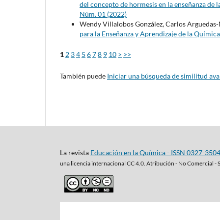
del concepto de hormesis en la enseñanza de l
Núm. 01 (2022)
Wendy Villalobos González, Carlos Arguedas-M
para la Enseñanza y Aprendizaje de la Química
1
2
3
4
5
6
7
8
9
10
>
>>
También puede
Iniciar una búsqueda de similitud av
La revista
Educación en la Química - ISSN 0327-350
una
licencia internacional CC 4.0. Atribución - No Comercial - 