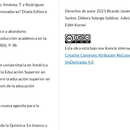
o Jiménez, T. y Rodríguez
Derechos de autor 2023 Ricardo Javie
innovadoras? Díada Editora
Santos, Débora Solange Saldivar, Juliet
Edith Kornel
mico y abandono
producción académica en la
(6), 9-38.
Esta obra está bajo una licencia interna
Creative Commons Atribución-NoCome
SinDerivadas 4.0
.
ón universitaria en América
 la Educación Superior en
bre la educación superior en
sis de la educación
a nueva agenda para la
 de la Química. En blanco y