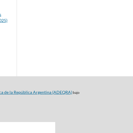
s
025)
ca de la República Argentina (ADEQRA)
bajo