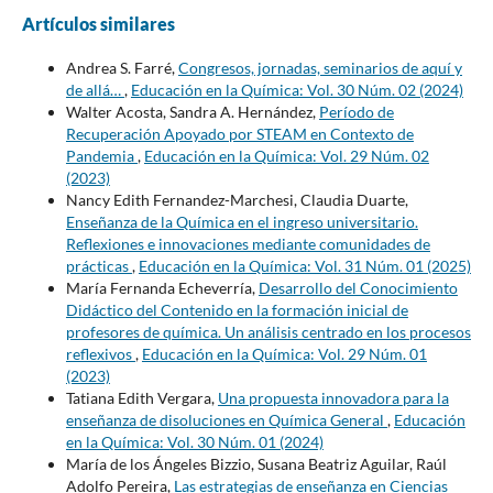
Artículos similares
Andrea S. Farré,
Congresos, jornadas, seminarios de aquí y
de allá…
,
Educación en la Química: Vol. 30 Núm. 02 (2024)
Walter Acosta, Sandra A. Hernández,
Período de
Recuperación Apoyado por STEAM en Contexto de
Pandemia
,
Educación en la Química: Vol. 29 Núm. 02
(2023)
Nancy Edith Fernandez-Marchesi, Claudia Duarte,
Enseñanza de la Química en el ingreso universitario.
Reflexiones e innovaciones mediante comunidades de
prácticas
,
Educación en la Química: Vol. 31 Núm. 01 (2025)
María Fernanda Echeverría,
Desarrollo del Conocimiento
Didáctico del Contenido en la formación inicial de
profesores de química. Un análisis centrado en los procesos
reflexivos
,
Educación en la Química: Vol. 29 Núm. 01
(2023)
Tatiana Edith Vergara,
Una propuesta innovadora para la
enseñanza de disoluciones en Química General
,
Educación
en la Química: Vol. 30 Núm. 01 (2024)
María de los Ángeles Bizzio, Susana Beatriz Aguilar, Raúl
Adolfo Pereira,
Las estrategias de enseñanza en Ciencias