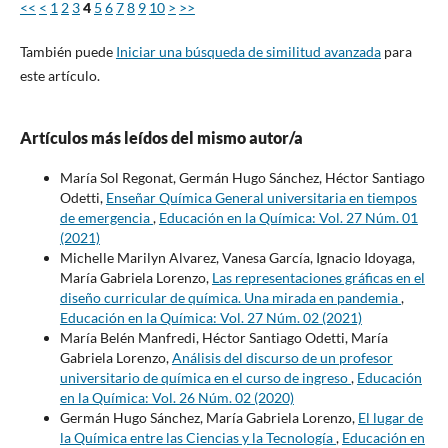
<<
<
1
2
3
4
5
6
7
8
9
10
>
>>
También puede
Iniciar una búsqueda de similitud avanzada
para
este artículo.
Artículos más leídos del mismo autor/a
María Sol Regonat, Germán Hugo Sánchez, Héctor Santiago
Odetti,
Enseñar Química General universitaria en tiempos
de emergencia
,
Educación en la Química: Vol. 27 Núm. 01
(2021)
Michelle Marilyn Alvarez, Vanesa García, Ignacio Idoyaga,
María Gabriela Lorenzo,
Las representaciones gráficas en el
diseño curricular de química. Una mirada en pandemia
,
Educación en la Química: Vol. 27 Núm. 02 (2021)
María Belén Manfredi, Héctor Santiago Odetti, María
Gabriela Lorenzo,
Análisis del discurso de un profesor
universitario de química en el curso de ingreso
,
Educación
en la Química: Vol. 26 Núm. 02 (2020)
Germán Hugo Sánchez, María Gabriela Lorenzo,
El lugar de
la Química entre las Ciencias y la Tecnología
,
Educación en