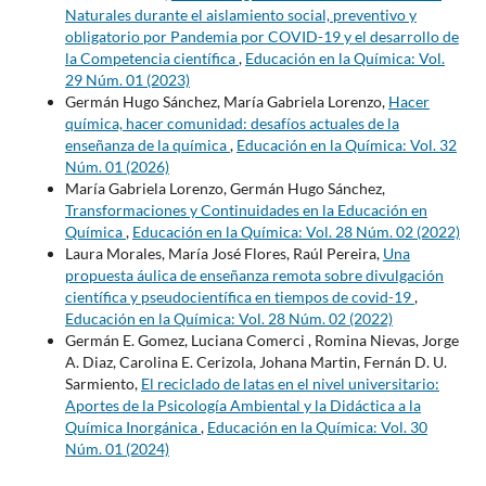
Naturales durante el aislamiento social, preventivo y
obligatorio por Pandemia por COVID-19 y el desarrollo de
la Competencia científica
,
Educación en la Química: Vol.
29 Núm. 01 (2023)
Germán Hugo Sánchez, María Gabriela Lorenzo,
Hacer
química, hacer comunidad: desafíos actuales de la
enseñanza de la química
,
Educación en la Química: Vol. 32
Núm. 01 (2026)
María Gabriela Lorenzo, Germán Hugo Sánchez,
Transformaciones y Continuidades en la Educación en
Química
,
Educación en la Química: Vol. 28 Núm. 02 (2022)
Laura Morales, María José Flores, Raúl Pereira,
Una
propuesta áulica de enseñanza remota sobre divulgación
científica y pseudocientífica en tiempos de covid-19
,
Educación en la Química: Vol. 28 Núm. 02 (2022)
Germán E. Gomez, Luciana Comerci , Romina Nievas, Jorge
A. Diaz, Carolina E. Cerizola, Johana Martin, Fernán D. U.
Sarmiento,
El reciclado de latas en el nivel universitario:
Aportes de la Psicología Ambiental y la Didáctica a la
Química Inorgánica
,
Educación en la Química: Vol. 30
Núm. 01 (2024)