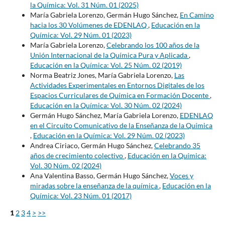
la Química: Vol. 31 Núm. 01 (2025)
María Gabriela Lorenzo, Germán Hugo Sánchez,
En Camino
hacia los 30 Volúmenes de EDENLAQ
,
Educación en la
Química: Vol. 29 Núm. 01 (2023)
María Gabriela Lorenzo,
Celebrando los 100 años de la
Unión Internacional de la Química Pura y Aplicada
,
Educación en la Química: Vol. 25 Núm. 02 (2019)
Norma Beatriz Jones, María Gabriela Lorenzo,
Las
Actividades Experimentales en Entornos Digitales de los
Espacios Curriculares de Química en Formación Docente
,
Educación en la Química: Vol. 30 Núm. 02 (2024)
Germán Hugo Sánchez, María Gabriela Lorenzo,
EDENLAQ
en el Circuito Comunicativo de la Enseñanza de la Química
,
Educación en la Química: Vol. 29 Núm. 02 (2023)
Andrea Ciriaco, Germán Hugo Sánchez,
Celebrando 35
años de crecimiento colectivo
,
Educación en la Química:
Vol. 30 Núm. 02 (2024)
Ana Valentina Basso, Germán Hugo Sánchez,
Voces y
miradas sobre la enseñanza de la química
,
Educación en la
Química: Vol. 23 Núm. 01 (2017)
1
2
3
4
>
>>