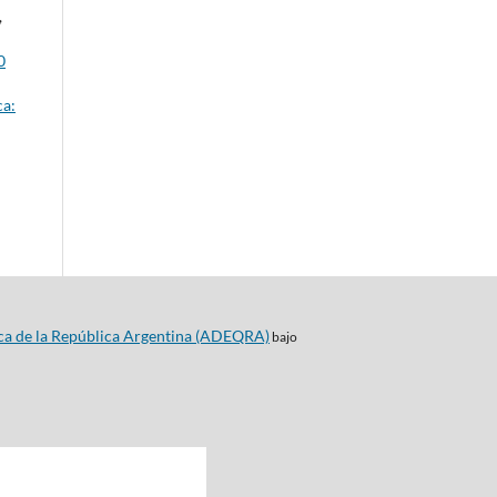
,
0
ca:
ca de la República Argentina (ADEQRA)
bajo