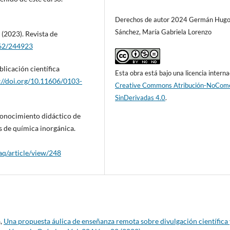
Derechos de autor 2024 Germán Hug
Sánchez, María Gabriela Lorenzo
 (2023). Revista de
162/244923
blicación científica
Esta obra está bajo una licencia interna
://doi.org/10.11606/0103-
Creative Commons Atribución-NoCome
SinDerivadas 4.0
.
. Conocimiento didáctico de
s de química inorgánica.
aq/article/view/248
a,
Una propuesta áulica de enseñanza remota sobre divulgación científica 