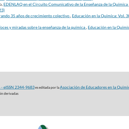
o,
EDENLAQ en el Circuito Comunicativo de la Enseñanza de la Química
23)
rando 35 años de crecimiento colectivo
,
Educación en la Química: Vol. 3
oces y miradas sobre la enseñanza de la química
,
Educación en la Quími
4 - eISSN 2344-9683
Asociación de Educadores en la Quími
es editada por la
Sin derivadas