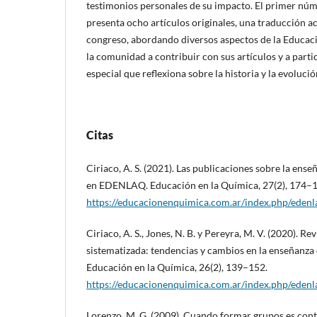
testimonios personales de su impacto. El primer nú
presenta ocho artículos originales, una traducción 
congreso, abordando diversos aspectos de la Educació
la comunidad a contribuir con sus artículos y a parti
especial que reflexiona sobre la historia y la evolució
Citas
Ciriaco, A. S. (2021). Las publicaciones sobre la ens
en EDENLAQ. Educación en la Química, 27(2), 174–
https://educacionenquimica.com.ar/index.php/edenl
Ciriaco, A. S., Jones, N. B. y Pereyra, M. V. (2020). Re
sistematizada: tendencias y cambios en la enseñanza 
Educación en la Química, 26(2), 139–152.
https://educacionenquimica.com.ar/index.php/edenl
Lorenzo, M. G. (2009). Cuando formar grupos es cont