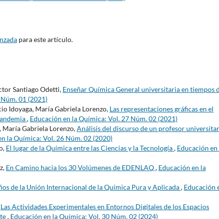
anzada
para este artículo.
tor Santiago Odetti,
Enseñar Química General universitaria en tiempos 
7 Núm. 01 (2021)
cio Idoyaga, María Gabriela Lorenzo,
Las representaciones gráficas en el
 pandemia
,
Educación en la Química: Vol. 27 Núm. 02 (2021)
, María Gabriela Lorenzo,
Análisis del discurso de un profesor universita
n la Química: Vol. 26 Núm. 02 (2020)
o,
El lugar de la Química entre las Ciencias y la Tecnología
,
Educación en 
z,
En Camino hacia los 30 Volúmenes de EDENLAQ
,
Educación en la
os de la Unión Internacional de la Química Pura y Aplicada
,
Educación e
,
Las Actividades Experimentales en Entornos Digitales de los Espacios
nte
,
Educación en la Química: Vol. 30 Núm. 02 (2024)