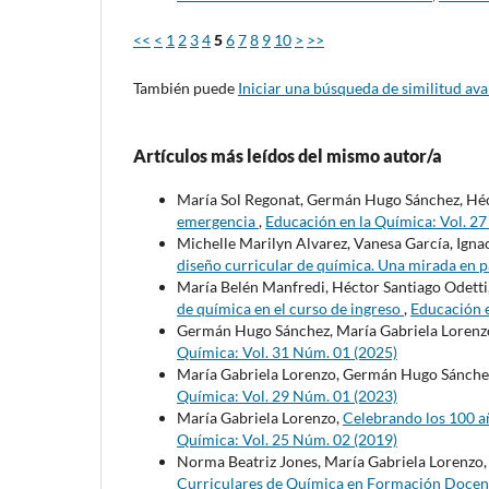
<<
<
1
2
3
4
5
6
7
8
9
10
>
>>
También puede
Iniciar una búsqueda de similitud av
Artículos más leídos del mismo autor/a
María Sol Regonat, Germán Hugo Sánchez, Héc
emergencia
,
Educación en la Química: Vol. 2
Michelle Marilyn Alvarez, Vanesa García, Igna
diseño curricular de química. Una mirada en
María Belén Manfredi, Héctor Santiago Odetti
de química en el curso de ingreso
,
Educación e
Germán Hugo Sánchez, María Gabriela Lorenz
Química: Vol. 31 Núm. 01 (2025)
María Gabriela Lorenzo, Germán Hugo Sánche
Química: Vol. 29 Núm. 01 (2023)
María Gabriela Lorenzo,
Celebrando los 100 añ
Química: Vol. 25 Núm. 02 (2019)
Norma Beatriz Jones, María Gabriela Lorenzo
Curriculares de Química en Formación Doce