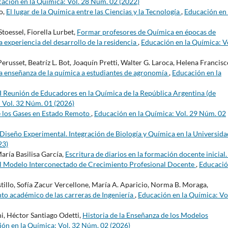
ación en la Química: Vol. 28 Núm. 02 (2022)
o,
El lugar de la Química entre las Ciencias y la Tecnología
,
Educación en 
Stoessel, Fiorella Lurbet,
Formar profesores de Química en épocas de
 experiencia del desarrollo de la residencia
,
Educación en la Química: V
erusset, Beatríz L. Bot, Joaquín Pretti, Walter G. Laroca, Helena Francisc
 la enseñanza de la química a estudiantes de agronomía
,
Educación en la
I Reunión de Educadores en la Química de la República Argentina (de
 Vol. 32 Núm. 01 (2026)
e los Gases en Estado Remoto
,
Educación en la Química: Vol. 29 Núm. 02
iseño Experimental. Integración de Biología y Química en la Universid
23)
aría Basilisa García,
Escritura de diarios en la formación docente inicial
del Modelo Interconectado de Crecimiento Profesional Docente
,
Educació
tillo, Sofía Zacur Vercellone, María A. Aparicio, Norma B. Moraga,
to académico de las carreras de Ingeniería
,
Educación en la Química: Vo
i, Héctor Santiago Odetti,
Historia de la Enseñanza de los Modelos
ón en la Química: Vol. 32 Núm. 02 (2026)