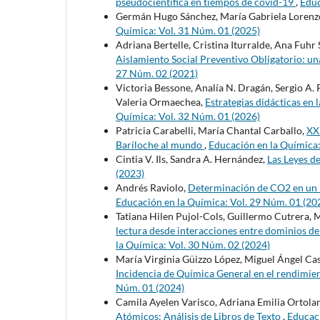
pseudocientífica en tiempos de covid-19
,
Educ
Germán Hugo Sánchez, María Gabriela Lorenz
Química: Vol. 31 Núm. 01 (2025)
Adriana Bertelle, Cristina Iturralde, Ana Fuhr 
Aislamiento Social Preventivo Obligatorio: una
27 Núm. 02 (2021)
Victoria Bessone, Analía N. Dragán, Sergio A. P
Valeria Ormaechea,
Estrategias didácticas en
Química: Vol. 32 Núm. 01 (2026)
Patricia Carabelli, María Chantal Carballo,
XX
Bariloche al mundo
,
Educación en la Química:
Cintia V. Ils, Sandra A. Hernández,
Las Leyes d
(2023)
Andrés Raviolo,
Determinación de CO2 en un D
Educación en la Química: Vol. 29 Núm. 01 (20
Tatiana Hilen Pujol-Cols, Guillermo Cutrera, M
lectura desde interacciones entre dominios 
la Química: Vol. 30 Núm. 02 (2024)
María Virginia Güizzo López, Miguel Ángel Cas
Incidencia de Química General en el rendimien
Núm. 01 (2024)
Camila Ayelen Varisco, Adriana Emilia Ortolan
Atómicos: Análisis de Libros de Texto
,
Educaci