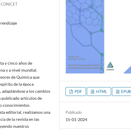
) - CONICET
prendizaje
ta y cinco años de
na y a nivel mundial.
esores de Química que
spíritu de la época
s, adaptándose a los cambios
PDF
HTML
EPUB
ha publicado artículos de
do conocimientos
ta editorial, realizamos una
Publicado
ia de la revista en las
15-01-2024
cluyendo nuestros