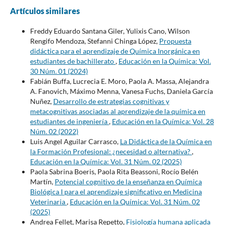
Artículos similares
Freddy Eduardo Santana Giler, Yulixis Cano, Wilson
Rengifo Mendoza, Stefanni Chinga López,
Propuesta
didáctica para el aprendizaje de Química Inorgánica en
estudiantes de bachillerato
,
Educación en la Química: Vol.
30 Núm. 01 (2024)
Fabián Buffa, Lucrecia E. Moro, Paola A. Massa, Alejandra
A. Fanovich, Máximo Menna, Vanesa Fuchs, Daniela García
Nuñez,
Desarrollo de estrategias cognitivas y
metacognitivas asociadas al aprendizaje de la química en
estudiantes de ingeniería
,
Educación en la Química: Vol. 28
Núm. 02 (2022)
Luis Angel Aguilar Carrasco,
La Didáctica de la Química en
la Formación Profesional: ¿necesidad o alternativa?
,
Educación en la Química: Vol. 31 Núm. 02 (2025)
Paola Sabrina Boeris, Paola Rita Beassoni, Rocío Belén
Martín,
Potencial cognitivo de la enseñanza en Química
Biológica I para el aprendizaje significativo en Medicina
Veterinaria
,
Educación en la Química: Vol. 31 Núm. 02
(2025)
Andrea Fellet, Marisa Repetto,
Fisiología humana aplicada