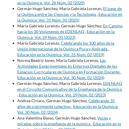
en la Química: Vol. 26 Núm. 02 (2020)
Germán Hugo Sánchez, María Gabriela Lorenzo,
El lugar de
la Química entre las Ciencias y la Tecnología
,
Educación en
la Química: Vol. 31 Núm. 01 (2025)
María Gabriela Lorenzo, Germán Hugo Sánchez,
En Camino
hacia los 30 Volúmenes de EDENLAQ
,
Educación en la
Química: Vol. 29 Núm. 01 (2023)
María Gabriela Lorenzo,
Celebrando los 100 años de la
Unión Internacional de la Química Pura y Aplicada
,
Educación en la Química: Vol. 25 Núm. 02 (2019)
Norma Beatriz Jones, María Gabriela Lorenzo,
Las
Actividades Experimentales en Entornos Digitales de los
Espacios Curriculares de Química en Formación Docente
,
Educación en la Química: Vol. 30 Núm. 02 (2024)
Germán Hugo Sánchez, María Gabriela Lorenzo,
EDENLAQ
en el Circuito Comunicativo de la Enseñanza de la Química
,
Educación en la Química: Vol. 29 Núm. 02 (2023)
Andrea Ciriaco, Germán Hugo Sánchez,
Celebrando 35
años de crecimiento colectivo
,
Educación en la Química:
Vol. 30 Núm. 02 (2024)
Ana Valentina Basso, Germán Hugo Sánchez,
Voces y
miradas sobre la enseñanza de la química
,
Educación en la