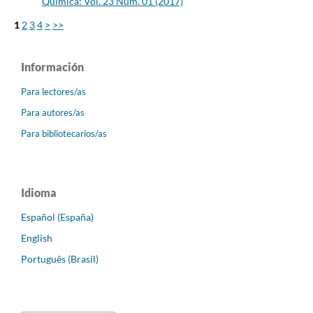
Química: Vol. 23 Núm. 01 (2017)
1
2
3
4
>
>>
Información
Para lectores/as
Para autores/as
Para bibliotecarios/as
Idioma
Español (España)
English
Português (Brasil)