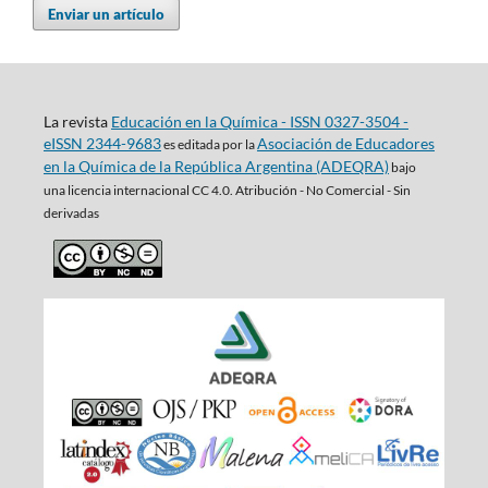
Enviar un artículo
La revista
Educación en la Química - ISSN 0327-3504 -
eISSN 2344-9683
Asociación de Educadores
es editada por la
en la Química de la República Argentina (ADEQRA)
bajo
una
licencia internacional CC 4.0. Atribución - No Comercial - Sin
derivadas