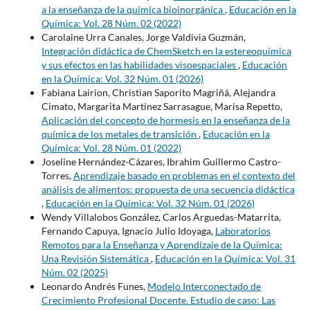
a la enseñanza de la química bioinorgánica
,
Educación en la
Química: Vol. 28 Núm. 02 (2022)
Carolaine Urra Canales, Jorge Valdivia Guzmán,
Integración didáctica de ChemSketch en la estereoquímica
y sus efectos en las habilidades visoespaciales
,
Educación
en la Química: Vol. 32 Núm. 01 (2026)
Fabiana Lairion, Christian Saporito Magriñá, Alejandra
Cimato, Margarita Martinez Sarrasague, Marisa Repetto,
Aplicación del concepto de hormesis en la enseñanza de la
química de los metales de transición
,
Educación en la
Química: Vol. 28 Núm. 01 (2022)
Joseline Hernández-Cázares, Ibrahim Guillermo Castro-
Torres,
Aprendizaje basado en problemas en el contexto del
análisis de alimentos: propuesta de una secuencia didáctica
,
Educación en la Química: Vol. 32 Núm. 01 (2026)
Wendy Villalobos González, Carlos Arguedas-Matarrita,
Fernando Capuya, Ignacio Julio Idoyaga,
Laboratorios
Remotos para la Enseñanza y Aprendizaje de la Química:
Una Revisión Sistemática
,
Educación en la Química: Vol. 31
Núm. 02 (2025)
Leonardo Andrés Funes,
Modelo Interconectado de
Crecimiento Profesional Docente. Estudio de caso: Las