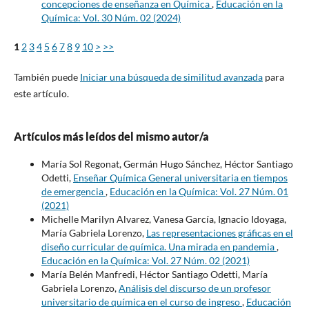
concepciones de enseñanza en Química
,
Educación en la
Química: Vol. 30 Núm. 02 (2024)
1
2
3
4
5
6
7
8
9
10
>
>>
También puede
Iniciar una búsqueda de similitud avanzada
para
este artículo.
Artículos más leídos del mismo autor/a
María Sol Regonat, Germán Hugo Sánchez, Héctor Santiago
Odetti,
Enseñar Química General universitaria en tiempos
de emergencia
,
Educación en la Química: Vol. 27 Núm. 01
(2021)
Michelle Marilyn Alvarez, Vanesa García, Ignacio Idoyaga,
María Gabriela Lorenzo,
Las representaciones gráficas en el
diseño curricular de química. Una mirada en pandemia
,
Educación en la Química: Vol. 27 Núm. 02 (2021)
María Belén Manfredi, Héctor Santiago Odetti, María
Gabriela Lorenzo,
Análisis del discurso de un profesor
universitario de química en el curso de ingreso
,
Educación