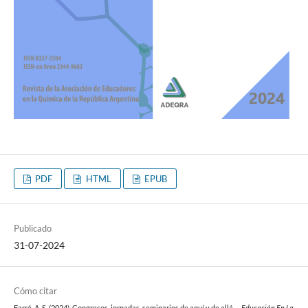
PDF
HTML
EPUB
Publicado
31-07-2024
Cómo citar
Farré, A. S. (2024). Congresos, jornadas, seminarios de aquí y de allá….
Educación En La