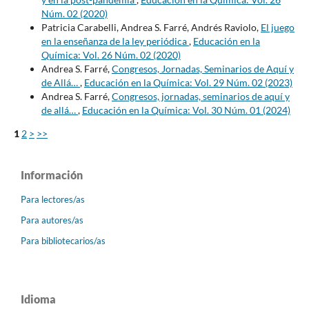
Núm. 02 (2020)
Patricia Carabelli, Andrea S. Farré, Andrés Raviolo,
El juego
en la enseñanza de la ley periódica
,
Educación en la
Química: Vol. 26 Núm. 02 (2020)
Andrea S. Farré,
Congresos, Jornadas, Seminarios de Aquí y
de Allá…
,
Educación en la Química: Vol. 29 Núm. 02 (2023)
Andrea S. Farré,
Congresos, jornadas, seminarios de aquí y
de allá…
,
Educación en la Química: Vol. 30 Núm. 01 (2024)
1
2
>
>>
Información
Para lectores/as
Para autores/as
Para bibliotecarios/as
Idioma