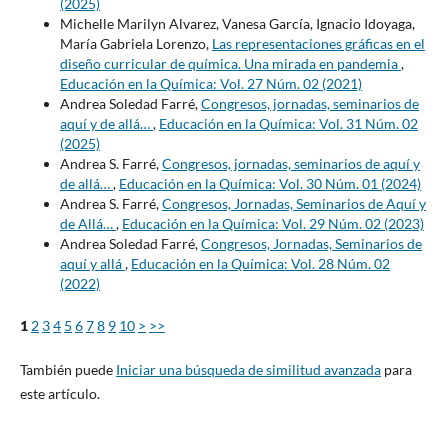
(2025)
Michelle Marilyn Alvarez, Vanesa García, Ignacio Idoyaga,
María Gabriela Lorenzo,
Las representaciones gráficas en el
diseño curricular de química. Una mirada en pandemia
,
Educación en la Química: Vol. 27 Núm. 02 (2021)
Andrea Soledad Farré,
Congresos, jornadas, seminarios de
aquí y de allá…
,
Educación en la Química: Vol. 31 Núm. 02
(2025)
Andrea S. Farré,
Congresos, jornadas, seminarios de aquí y
de allá…
,
Educación en la Química: Vol. 30 Núm. 01 (2024)
Andrea S. Farré,
Congresos, Jornadas, Seminarios de Aquí y
de Allá…
,
Educación en la Química: Vol. 29 Núm. 02 (2023)
Andrea Soledad Farré,
Congresos, Jornadas, Seminarios de
aquí y allá
,
Educación en la Química: Vol. 28 Núm. 02
(2022)
1
2
3
4
5
6
7
8
9
10
>
>>
También puede
Iniciar una búsqueda de similitud avanzada
para
este artículo.