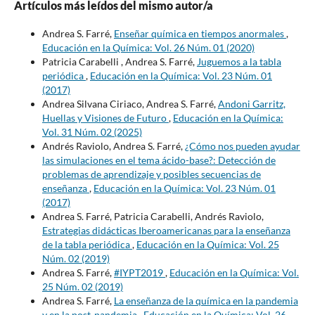
Artículos más leídos del mismo autor/a
Andrea S. Farré,
Enseñar química en tiempos anormales
,
Educación en la Química: Vol. 26 Núm. 01 (2020)
Patricia Carabelli , Andrea S. Farré,
Juguemos a la tabla
periódica
,
Educación en la Química: Vol. 23 Núm. 01
(2017)
Andrea Silvana Ciriaco, Andrea S. Farré,
Andoni Garritz,
Huellas y Visiones de Futuro
,
Educación en la Química:
Vol. 31 Núm. 02 (2025)
Andrés Raviolo, Andrea S. Farré,
¿Cómo nos pueden ayudar
las simulaciones en el tema ácido-base?: Detección de
problemas de aprendizaje y posibles secuencias de
enseñanza
,
Educación en la Química: Vol. 23 Núm. 01
(2017)
Andrea S. Farré, Patricia Carabelli, Andrés Raviolo,
Estrategias didácticas Iberoamericanas para la enseñanza
de la tabla periódica
,
Educación en la Química: Vol. 25
Núm. 02 (2019)
Andrea S. Farré,
#IYPT2019
,
Educación en la Química: Vol.
25 Núm. 02 (2019)
Andrea S. Farré,
La enseñanza de la química en la pandemia
y en la post-pandemia
,
Educación en la Química: Vol. 26