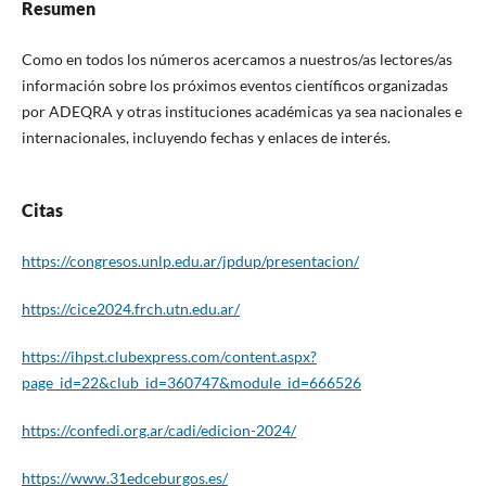
Resumen
Como en todos los números acercamos a nuestros/as lectores/as
información sobre los próximos eventos científicos organizadas
por ADEQRA y otras instituciones académicas ya sea nacionales e
internacionales, incluyendo fechas y enlaces de interés.
Citas
https://congresos.unlp.edu.ar/jpdup/presentacion/
https://cice2024.frch.utn.edu.ar/
https://ihpst.clubexpress.com/content.aspx?
page_id=22&club_id=360747&module_id=666526
https://confedi.org.ar/cadi/edicion-2024/
https://www.31edceburgos.es/