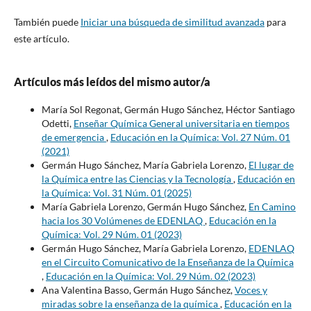
También puede
Iniciar una búsqueda de similitud avanzada
para
este artículo.
Artículos más leídos del mismo autor/a
María Sol Regonat, Germán Hugo Sánchez, Héctor Santiago
Odetti,
Enseñar Química General universitaria en tiempos
de emergencia
,
Educación en la Química: Vol. 27 Núm. 01
(2021)
Germán Hugo Sánchez, María Gabriela Lorenzo,
El lugar de
la Química entre las Ciencias y la Tecnología
,
Educación en
la Química: Vol. 31 Núm. 01 (2025)
María Gabriela Lorenzo, Germán Hugo Sánchez,
En Camino
hacia los 30 Volúmenes de EDENLAQ
,
Educación en la
Química: Vol. 29 Núm. 01 (2023)
Germán Hugo Sánchez, María Gabriela Lorenzo,
EDENLAQ
en el Circuito Comunicativo de la Enseñanza de la Química
,
Educación en la Química: Vol. 29 Núm. 02 (2023)
Ana Valentina Basso, Germán Hugo Sánchez,
Voces y
miradas sobre la enseñanza de la química
,
Educación en la