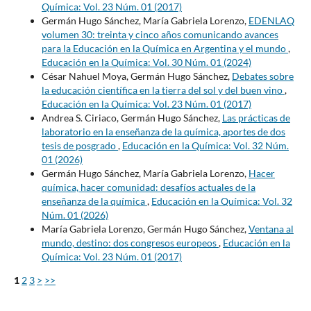
Química: Vol. 23 Núm. 01 (2017)
Germán Hugo Sánchez, María Gabriela Lorenzo,
EDENLAQ
volumen 30: treinta y cinco años comunicando avances
para la Educación en la Química en Argentina y el mundo
,
Educación en la Química: Vol. 30 Núm. 01 (2024)
César Nahuel Moya, Germán Hugo Sánchez,
Debates sobre
la educación científica en la tierra del sol y del buen vino
,
Educación en la Química: Vol. 23 Núm. 01 (2017)
Andrea S. Ciriaco, Germán Hugo Sánchez,
Las prácticas de
laboratorio en la enseñanza de la química, aportes de dos
tesis de posgrado
,
Educación en la Química: Vol. 32 Núm.
01 (2026)
Germán Hugo Sánchez, María Gabriela Lorenzo,
Hacer
química, hacer comunidad: desafíos actuales de la
enseñanza de la química
,
Educación en la Química: Vol. 32
Núm. 01 (2026)
María Gabriela Lorenzo, Germán Hugo Sánchez,
Ventana al
mundo, destino: dos congresos europeos
,
Educación en la
Química: Vol. 23 Núm. 01 (2017)
1
2
3
>
>>