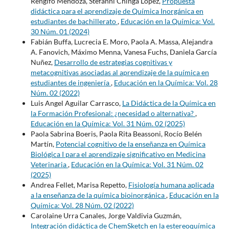
Rengifo Mendoza, Stefanni Chinga López,
Propuesta
didáctica para el aprendizaje de Química Inorgánica en
estudiantes de bachillerato
,
Educación en la Química: Vol.
30 Núm. 01 (2024)
Fabián Buffa, Lucrecia E. Moro, Paola A. Massa, Alejandra
A. Fanovich, Máximo Menna, Vanesa Fuchs, Daniela García
Nuñez,
Desarrollo de estrategias cognitivas y
metacognitivas asociadas al aprendizaje de la química en
estudiantes de ingeniería
,
Educación en la Química: Vol. 28
Núm. 02 (2022)
Luis Angel Aguilar Carrasco,
La Didáctica de la Química en
la Formación Profesional: ¿necesidad o alternativa?
,
Educación en la Química: Vol. 31 Núm. 02 (2025)
Paola Sabrina Boeris, Paola Rita Beassoni, Rocío Belén
Martín,
Potencial cognitivo de la enseñanza en Química
Biológica I para el aprendizaje significativo en Medicina
Veterinaria
,
Educación en la Química: Vol. 31 Núm. 02
(2025)
Andrea Fellet, Marisa Repetto,
Fisiología humana aplicada
a la enseñanza de la química bioinorgánica
,
Educación en la
Química: Vol. 28 Núm. 02 (2022)
Carolaine Urra Canales, Jorge Valdivia Guzmán,
Integración didáctica de ChemSketch en la estereoquímica