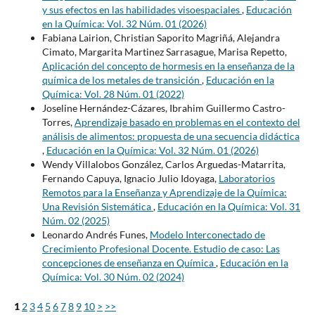
y sus efectos en las habilidades visoespaciales
,
Educación
en la Química: Vol. 32 Núm. 01 (2026)
Fabiana Lairion, Christian Saporito Magriñá, Alejandra
Cimato, Margarita Martinez Sarrasague, Marisa Repetto,
Aplicación del concepto de hormesis en la enseñanza de la
química de los metales de transición
,
Educación en la
Química: Vol. 28 Núm. 01 (2022)
Joseline Hernández-Cázares, Ibrahim Guillermo Castro-
Torres,
Aprendizaje basado en problemas en el contexto del
análisis de alimentos: propuesta de una secuencia didáctica
,
Educación en la Química: Vol. 32 Núm. 01 (2026)
Wendy Villalobos González, Carlos Arguedas-Matarrita,
Fernando Capuya, Ignacio Julio Idoyaga,
Laboratorios
Remotos para la Enseñanza y Aprendizaje de la Química:
Una Revisión Sistemática
,
Educación en la Química: Vol. 31
Núm. 02 (2025)
Leonardo Andrés Funes,
Modelo Interconectado de
Crecimiento Profesional Docente. Estudio de caso: Las
concepciones de enseñanza en Química
,
Educación en la
Química: Vol. 30 Núm. 02 (2024)
1
2
3
4
5
6
7
8
9
10
>
>>