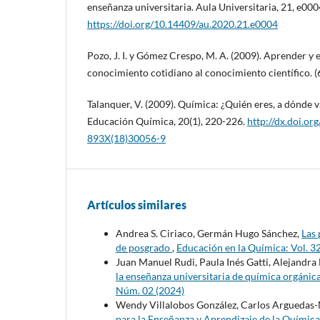
enseñanza universitaria. Aula Universitaria, 21, e000
https://doi.org/10.14409/au.2020.21.e0004
Pozo, J. I. y Gómez Crespo, M. A. (2009). Aprender y 
conocimiento cotidiano al conocimiento científico. (
Talanquer, V. (2009). Química: ¿Quién eres, a dónde 
Educación Química, 20(1), 220-226.
http://dx.doi.o
893X(18)30056-9
Artículos similares
Andrea S. Ciriaco, Germán Hugo Sánchez,
Las 
de posgrado
,
Educación en la Química: Vol. 3
Juan Manuel Rudi, Paula Inés Gatti, Alejandra 
la enseñanza universitaria de química orgánic
Núm. 02 (2024)
Wendy Villalobos González, Carlos Arguedas-M
para la Enseñanza y Aprendizaje de la Química