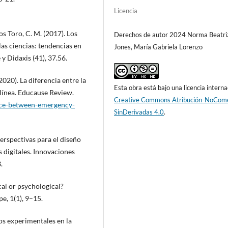
Licencia
s Toro, C. M. (2017). Los
Derechos de autor 2024 Norma Beatri
las ciencias: tendencias en
Jones, María Gabriela Lorenzo
y Didaxis (41), 37.56.
(2020). La diferencia entre la
Esta obra está bajo una licencia interna
línea. Educause Review.
Creative Commons Atribución-NoCome
ence-between-emergency-
SinDerivadas 4.0
.
perspectivas para el diseño
s digitales. Innovaciones
.
cal or psychological?
e, 1(1), 9–15.
os experimentales en la