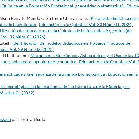
a Química en la Formación Profesional: ¿necesidad o alternativa?
,
Educa
Wilson Rengifo Mendoza, Stefanni Chinga López,
Propuesta didáctica para
tes de bachillerato
,
Educación en la Química: Vol. 30 Núm. 01 (2024)
I Reunión de Educadores en la Química de la República Argentina (de
 Vol. 32 Núm. 01 (2026)
itelli,
Identificación de modelos didácticos en Trabajos Prácticos de
ica: Vol. 29 Núm. 02 (2023)
vid H. Riquelme,
Mecanismos Sincrónicos, Asincrónicos y el Uso de las TI
e Inorgánica para Ingeniería Agronómica
,
Educación en la Química: Vol. 
na aplicada a la enseñanza de la química bioinorgánica
,
Educación en la
s Tecnológicas en la Enseñanza de “La Estructura de la Materia y su
 28 Núm. 01 (2022)
anzada
para este artículo.