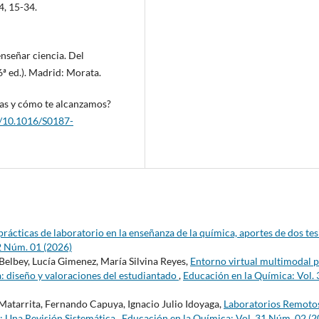
4, 15-34.
enseñar ciencia. Del
6ª ed.). Madrid: Morata.
vas y cómo te alcanzamos?
rg/10.1016/S0187-
prácticas de laboratorio en la enseñanza de la química, aportes de dos tes
2 Núm. 01 (2026)
Belbey, Lucía Gimenez, María Silvina Reyes,
Entorno virtual multimodal 
a: diseño y valoraciones del estudiantado
,
Educación en la Química: Vol. 
atarrita, Fernando Capuya, Ignacio Julio Idoyaga,
Laboratorios Remoto
: Una Revisión Sistemática
,
Educación en la Química: Vol. 31 Núm. 02 (2