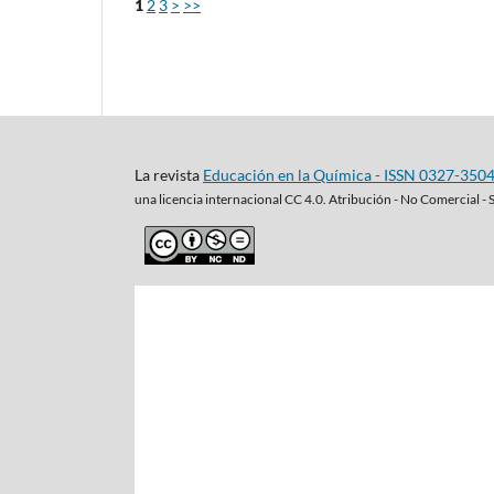
1
2
3
>
>>
La revista
Educación en la Química - ISSN 0327-350
una
licencia internacional CC 4.0. Atribución - No Comercial - 