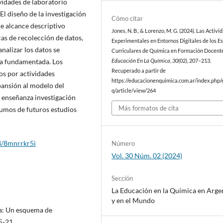
vidades de laboratorio
El diseño de la investigación
Cómo citar
de alcance descriptivo
Jones, N. B., & Lorenzo, M. G. (2024). Las Activi
cas de recolección de datos,
Experimentales en Entornos Digitales de los E
nalizar los datos se
Curriculares de Química en Formación Docente
ría fundamentada. Los
Educación En La Química
,
30
(02), 207–213.
Recuperado a partir de
os por actividades
https://educacionenquimica.com.ar/index.php/
pansión al modelo del
q/article/view/264
 enseñanza investigación
Más formatos de cita
nsumos de futuros estudios
83/8mnrrkr5i
Número
Vol. 30 Núm. 02 (2024)
Sección
La Educación en la Química en Arge
y en el Mundo
za: Un esquema de
5-21.