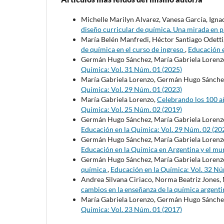
Michelle Marilyn Alvarez, Vanesa García, Igna
diseño curricular de química. Una mirada en
María Belén Manfredi, Héctor Santiago Odetti
de química en el curso de ingreso
,
Educación e
Germán Hugo Sánchez, María Gabriela Lorenz
Química: Vol. 31 Núm. 01 (2025)
María Gabriela Lorenzo, Germán Hugo Sánche
Química: Vol. 29 Núm. 01 (2023)
María Gabriela Lorenzo,
Celebrando los 100 añ
Química: Vol. 25 Núm. 02 (2019)
Germán Hugo Sánchez, María Gabriela Lorenz
Educación en la Química: Vol. 29 Núm. 02 (20
Germán Hugo Sánchez, María Gabriela Lorenz
Educación en la Química en Argentina y el m
Germán Hugo Sánchez, María Gabriela Lorenz
química
,
Educación en la Química: Vol. 32 Nú
Andrea Silvana Ciriaco, Norma Beatriz Jones, 
cambios en la enseñanza de la química argent
María Gabriela Lorenzo, Germán Hugo Sánche
Química: Vol. 23 Núm. 01 (2017)