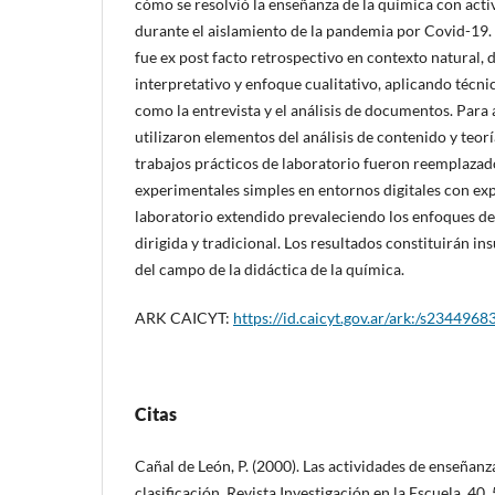
cómo se resolvió la enseñanza de la química con acti
durante el aislamiento de la pandemia por Covid-19. 
fue ex post facto retrospectivo en contexto natural, 
interpretativo y enfoque cualitativo, aplicando técni
como la entrevista y el análisis de documentos. Para a
utilizaron elementos del análisis de contenido y teo
trabajos prácticos de laboratorio fueron reemplazad
experimentales simples en entornos digitales con ex
laboratorio extendido prevaleciendo los enfoques de
dirigida y tradicional. Los resultados constituirán i
del campo de la didáctica de la química.
ARK CAICYT:
https://id.caicyt.gov.ar/ark:/s234496
Citas
Cañal de León, P. (2000). Las actividades de enseñan
clasificación. Revista Investigación en la Escuela, 40, 