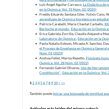
Luis Angel Aguilar Carrasco,
La Didáctica de l
en la Química: Vol. 31 Núm. 02 (2025)
Freddy Eduardo Santana Giler, Yulixis Cano, 
aprendizaje de Química Inorgánica en estudian
Patricia Carabelli, María Chantal Carballo,
XX
Bariloche al mundo
,
Educación en la Química:
Erica Gabriela Zorrilla, Claudia Alejandra Mazz
Laboratorio de Química
,
Educación en la Quím
Paola Natalia Esteves, Micaela A. Sanchez, Da
el Proceso de Enseñanza en Química General 
Núm. 01 (2023)
Andrea Fellet, Marisa Repetto,
Fisiología huma
Química: Vol. 28 Núm. 02 (2022)
Fernando Gabriel Olivares,
Uso de Herramienta
Constitución”
,
Educación en la Química: Vol.
1
2
3
4
5
6
7
8
9
10
>
>>
También puede
Iniciar una búsqueda de similitud av
Artículos más leídos del mismo autor/a