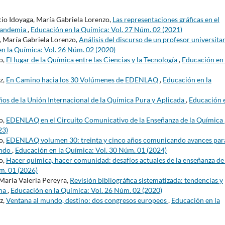
cio Idoyaga, María Gabriela Lorenzo,
Las representaciones gráficas en el
 pandemia
,
Educación en la Química: Vol. 27 Núm. 02 (2021)
, María Gabriela Lorenzo,
Análisis del discurso de un profesor universita
n la Química: Vol. 26 Núm. 02 (2020)
o,
El lugar de la Química entre las Ciencias y la Tecnología
,
Educación en 
z,
En Camino hacia los 30 Volúmenes de EDENLAQ
,
Educación en la
os de la Unión Internacional de la Química Pura y Aplicada
,
Educación e
o,
EDENLAQ en el Circuito Comunicativo de la Enseñanza de la Química
23)
o,
EDENLAQ volumen 30: treinta y cinco años comunicando avances para
undo
,
Educación en la Química: Vol. 30 Núm. 01 (2024)
o,
Hacer química, hacer comunidad: desafíos actuales de la enseñanza de 
m. 01 (2026)
Maria Valeria Pereyra,
Revisión bibliográfica sistematizada: tendencias y
ina
,
Educación en la Química: Vol. 26 Núm. 02 (2020)
z,
Ventana al mundo, destino: dos congresos europeos
,
Educación en la