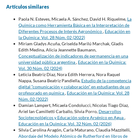
Artículos similares
Paola N. Esteves, Micaela A. Sánchez, David H. Riquelme,
La
Química como Herramienta Básica en la Interpretación de
Diferentes Procesos de Interés Agronómico
,
Educación en
la Química: Vol. 28 Núm. 02 (2022)
Miriam Gladys Acuña, Griselda Marilú Marchak, Gladis
Edith Medina, Alicia Jeannette Baumann,
Conceptualización de indicadores de permanencia en una
universidad pública argentina
,
Educación en la Química:
Vol. 30 Núm. 02 (2024)
Leticia Beatriz Diaz, Nora Edith Herrera, Nora Raquel
Nappa, Susana Beatriz Pandiella,
Estudio de la competencia
digital “comunicación y colaboración” en estudiantes de un
profesorado en química
,
Educación en la Química: Vol. 28
Núm. 02 (2022)
Damian Lampert, Micaela Condolucci, Nicolas Tiago Diaz,
Ariel Ian Camilletti Carballo, Silvia Porro,
Desarrollos
Sociotecnológicos y Educación sobre Arsénico en Agua
,
Educación en la Química: Vol. 32 Núm. 02 (2026)
Silvia Carolina Aragón, Carla Maturano, Claudia Mazzitelli,
Abordaje del Modelo Atómico de Rutherford en libros de