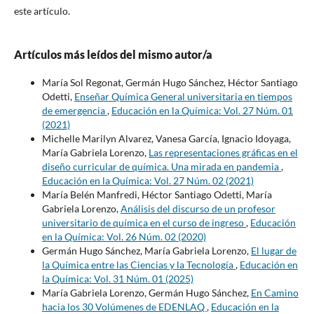
este artículo.
Artículos más leídos del mismo autor/a
María Sol Regonat, Germán Hugo Sánchez, Héctor Santiago
Odetti,
Enseñar Química General universitaria en tiempos
de emergencia
,
Educación en la Química: Vol. 27 Núm. 01
(2021)
Michelle Marilyn Alvarez, Vanesa García, Ignacio Idoyaga,
María Gabriela Lorenzo,
Las representaciones gráficas en el
diseño curricular de química. Una mirada en pandemia
,
Educación en la Química: Vol. 27 Núm. 02 (2021)
María Belén Manfredi, Héctor Santiago Odetti, María
Gabriela Lorenzo,
Análisis del discurso de un profesor
universitario de química en el curso de ingreso
,
Educación
en la Química: Vol. 26 Núm. 02 (2020)
Germán Hugo Sánchez, María Gabriela Lorenzo,
El lugar de
la Química entre las Ciencias y la Tecnología
,
Educación en
la Química: Vol. 31 Núm. 01 (2025)
María Gabriela Lorenzo, Germán Hugo Sánchez,
En Camino
hacia los 30 Volúmenes de EDENLAQ
,
Educación en la