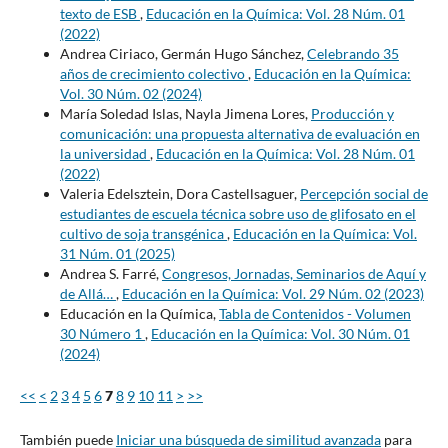
texto de ESB
,
Educación en la Química: Vol. 28 Núm. 01
(2022)
Andrea Ciriaco, Germán Hugo Sánchez,
Celebrando 35
años de crecimiento colectivo
,
Educación en la Química:
Vol. 30 Núm. 02 (2024)
María Soledad Islas, Nayla Jimena Lores,
Producción y
comunicación: una propuesta alternativa de evaluación en
la universidad
,
Educación en la Química: Vol. 28 Núm. 01
(2022)
Valeria Edelsztein, Dora Castellsaguer,
Percepción social de
estudiantes de escuela técnica sobre uso de glifosato en el
cultivo de soja transgénica
,
Educación en la Química: Vol.
31 Núm. 01 (2025)
Andrea S. Farré,
Congresos, Jornadas, Seminarios de Aquí y
de Allá…
,
Educación en la Química: Vol. 29 Núm. 02 (2023)
Educación en la Química,
Tabla de Contenidos - Volumen
30 Número 1
,
Educación en la Química: Vol. 30 Núm. 01
(2024)
<<
<
2
3
4
5
6
7
8
9
10
11
>
>>
También puede
Iniciar una búsqueda de similitud avanzada
para