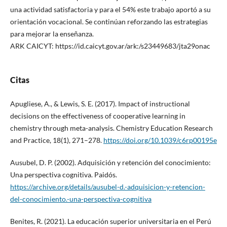
una actividad satisfactoria y para el 54% este trabajo aportó a su
orientación vocacional. Se continúan reforzando las estrategias
para mejorar la enseñanza.
ARK CAICYT: https://id.caicyt.gov.ar/ark:/s23449683/jta29onac
Citas
Apugliese, A., & Lewis, S. E. (2017). Impact of instructional
decisions on the effectiveness of cooperative learning in
chemistry through meta-analysis. Chemistry Education Research
and Practice, 18(1), 271–278.
https://doi.org/10.1039/c6rp00195e
Ausubel, D. P. (2002). Adquisición y retención del conocimiento:
Una perspectiva cognitiva. Paidós.
https://archive.org/details/ausubel-d.-adquisicion-y-retencion-
del-conocimiento.-una-perspectiva-cognitiva
Benites, R. (2021). La educación superior universitaria en el Perú