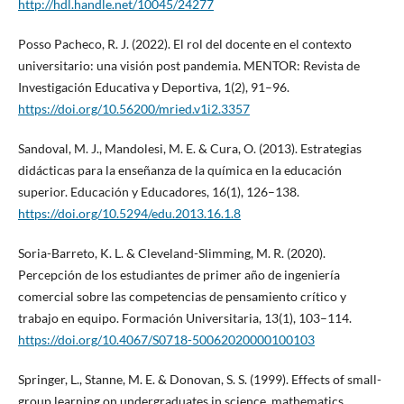
http://hdl.handle.net/10045/24277
Posso Pacheco, R. J. (2022). El rol del docente en el contexto
universitario: una visión post pandemia. MENTOR: Revista de
Investigación Educativa y Deportiva, 1(2), 91–96.
https://doi.org/10.56200/mried.v1i2.3357
Sandoval, M. J., Mandolesi, M. E. & Cura, O. (2013). Estrategias
didácticas para la enseñanza de la química en la educación
superior. Educación y Educadores, 16(1), 126–138.
https://doi.org/10.5294/edu.2013.16.1.8
Soria-Barreto, K. L. & Cleveland-Slimming, M. R. (2020).
Percepción de los estudiantes de primer año de ingeniería
comercial sobre las competencias de pensamiento crítico y
trabajo en equipo. Formación Universitaria, 13(1), 103–114.
https://doi.org/10.4067/S0718-50062020000100103
Springer, L., Stanne, M. E. & Donovan, S. S. (1999). Effects of small-
group learning on undergraduates in science, mathematics,