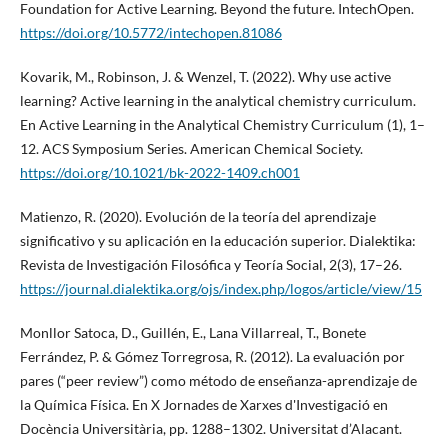
Foundation for Active Learning. Beyond the future. IntechOpen.
https://doi.org/10.5772/intechopen.81086
Kovarik, M., Robinson, J. & Wenzel, T. (2022). Why use active
learning? Active learning in the analytical chemistry curriculum.
En Active Learning in the Analytical Chemistry Curriculum (1), 1–
12. ACS Symposium Series. American Chemical Society.
https://doi.org/10.1021/bk-2022-1409.ch001
Matienzo, R. (2020). Evolución de la teoría del aprendizaje
significativo y su aplicación en la educación superior. Dialektika:
Revista de Investigación Filosófica y Teoría Social, 2(3), 17–26.
https://journal.dialektika.org/ojs/index.php/logos/article/view/15
Monllor Satoca, D., Guillén, E., Lana Villarreal, T., Bonete
Ferrández, P. & Gómez Torregrosa, R. (2012). La evaluación por
pares (“peer review”) como método de enseñanza-aprendizaje de
la Química Física. En X Jornades de Xarxes d'Investigació en
Docència Universitària, pp. 1288–1302. Universitat d’Alacant.