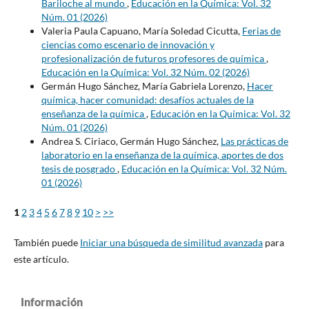
Bariloche al mundo
,
Educación en la Química: Vol. 32
Núm. 01 (2026)
Valeria Paula Capuano, María Soledad Cicutta,
Ferias de
ciencias como escenario de innovación y
profesionalización de futuros profesores de química
,
Educación en la Química: Vol. 32 Núm. 02 (2026)
Germán Hugo Sánchez, María Gabriela Lorenzo,
Hacer
química, hacer comunidad: desafíos actuales de la
enseñanza de la química
,
Educación en la Química: Vol. 32
Núm. 01 (2026)
Andrea S. Ciriaco, Germán Hugo Sánchez,
Las prácticas de
laboratorio en la enseñanza de la química, aportes de dos
tesis de posgrado
,
Educación en la Química: Vol. 32 Núm.
01 (2026)
1
2
3
4
5
6
7
8
9
10
>
>>
También puede
Iniciar una búsqueda de similitud avanzada
para
este artículo.
Información