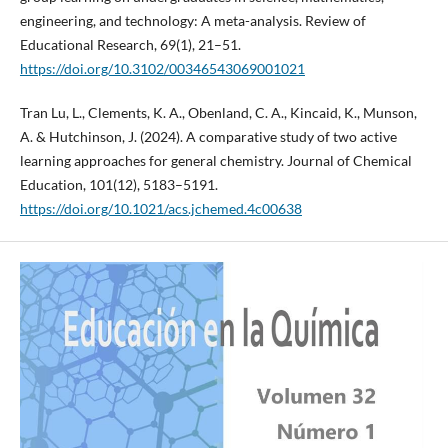
engineering, and technology: A meta-analysis. Review of
Educational Research, 69(1), 21–51.
https://doi.org/10.3102/00346543069001021
Tran Lu, L., Clements, K. A., Obenland, C. A., Kincaid, K., Munson,
A. & Hutchinson, J. (2024). A comparative study of two active
learning approaches for general chemistry. Journal of Chemical
Education, 101(12), 5183–5191.
https://doi.org/10.1021/acs.jchemed.4c00638