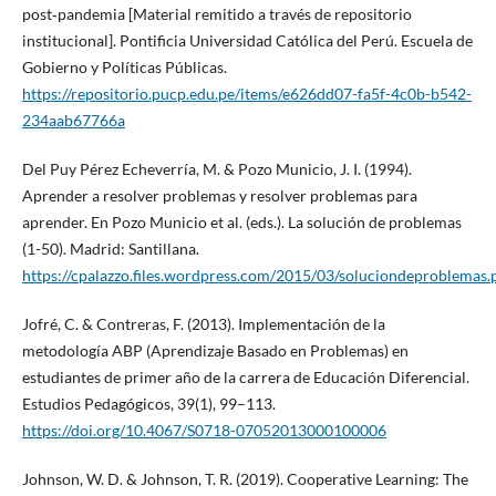
post‑pandemia [Material remitido a través de repositorio
institucional]. Pontificia Universidad Católica del Perú. Escuela de
Gobierno y Políticas Públicas.
https://repositorio.pucp.edu.pe/items/e626dd07-fa5f-4c0b-b542-
234aab67766a
Del Puy Pérez Echeverría, M. & Pozo Municio, J. I. (1994).
Aprender a resolver problemas y resolver problemas para
aprender. En Pozo Municio et al. (eds.). La solución de problemas
(1-50). Madrid: Santillana.
https://cpalazzo.files.wordpress.com/2015/03/soluciondeproblemas.
Jofré, C. & Contreras, F. (2013). Implementación de la
metodología ABP (Aprendizaje Basado en Problemas) en
estudiantes de primer año de la carrera de Educación Diferencial.
Estudios Pedagógicos, 39(1), 99–113.
https://doi.org/10.4067/S0718-07052013000100006
Johnson, W. D. & Johnson, T. R. (2019). Cooperative Learning: The