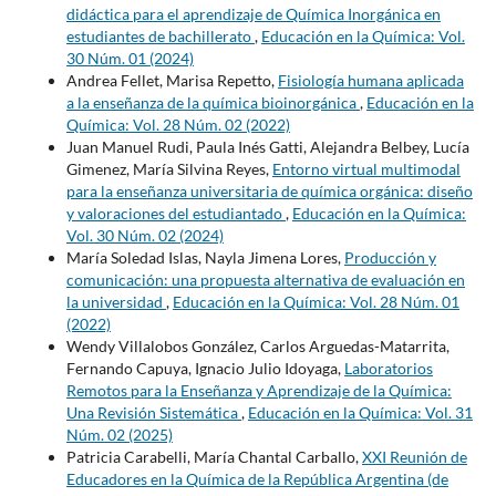
didáctica para el aprendizaje de Química Inorgánica en
estudiantes de bachillerato
,
Educación en la Química: Vol.
30 Núm. 01 (2024)
Andrea Fellet, Marisa Repetto,
Fisiología humana aplicada
a la enseñanza de la química bioinorgánica
,
Educación en la
Química: Vol. 28 Núm. 02 (2022)
Juan Manuel Rudi, Paula Inés Gatti, Alejandra Belbey, Lucía
Gimenez, María Silvina Reyes,
Entorno virtual multimodal
para la enseñanza universitaria de química orgánica: diseño
y valoraciones del estudiantado
,
Educación en la Química:
Vol. 30 Núm. 02 (2024)
María Soledad Islas, Nayla Jimena Lores,
Producción y
comunicación: una propuesta alternativa de evaluación en
la universidad
,
Educación en la Química: Vol. 28 Núm. 01
(2022)
Wendy Villalobos González, Carlos Arguedas-Matarrita,
Fernando Capuya, Ignacio Julio Idoyaga,
Laboratorios
Remotos para la Enseñanza y Aprendizaje de la Química:
Una Revisión Sistemática
,
Educación en la Química: Vol. 31
Núm. 02 (2025)
Patricia Carabelli, María Chantal Carballo,
XXI Reunión de
Educadores en la Química de la República Argentina (de