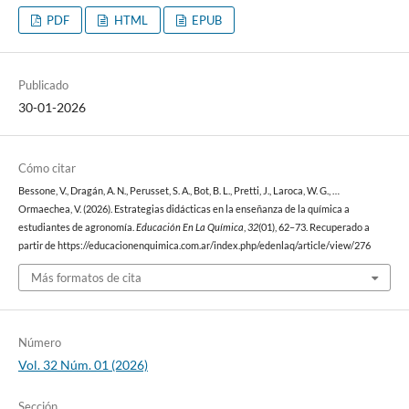
PDF
HTML
EPUB
Publicado
30-01-2026
Cómo citar
Bessone, V., Dragán, A. N., Perusset, S. A., Bot, B. L., Pretti, J., Laroca, W. G., …
Ormaechea, V. (2026). Estrategias didácticas en la enseñanza de la química a
estudiantes de agronomía.
Educación En La Química
,
32
(01), 62–73. Recuperado a
partir de https://educacionenquimica.com.ar/index.php/edenlaq/article/view/276
Más formatos de cita
Número
Vol. 32 Núm. 01 (2026)
Sección