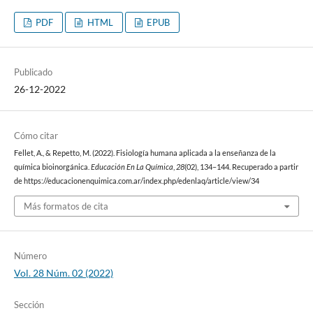
PDF
HTML
EPUB
Publicado
26-12-2022
Cómo citar
Fellet, A., & Repetto, M. (2022). Fisiología humana aplicada a la enseñanza de la
química bioinorgánica.
Educación En La Química
,
28
(02), 134–144. Recuperado a partir
de https://educacionenquimica.com.ar/index.php/edenlaq/article/view/34
Más formatos de cita
Número
Vol. 28 Núm. 02 (2022)
Sección