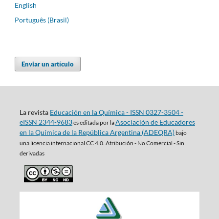
English
Português (Brasil)
Enviar un artículo
La revista
Educación en la Química - ISSN 0327-3504 -
eISSN 2344-9683
Asociación de Educadores
es editada por la
en la Química de la República Argentina (ADEQRA)
bajo
una
licencia internacional CC 4.0. Atribución - No Comercial - Sin
derivadas