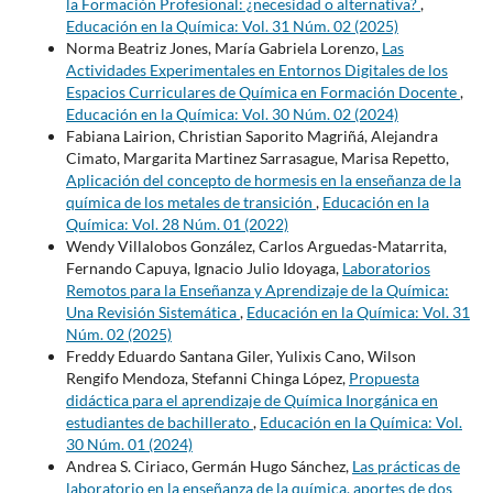
la Formación Profesional: ¿necesidad o alternativa?
,
Educación en la Química: Vol. 31 Núm. 02 (2025)
Norma Beatriz Jones, María Gabriela Lorenzo,
Las
Actividades Experimentales en Entornos Digitales de los
Espacios Curriculares de Química en Formación Docente
,
Educación en la Química: Vol. 30 Núm. 02 (2024)
Fabiana Lairion, Christian Saporito Magriñá, Alejandra
Cimato, Margarita Martinez Sarrasague, Marisa Repetto,
Aplicación del concepto de hormesis en la enseñanza de la
química de los metales de transición
,
Educación en la
Química: Vol. 28 Núm. 01 (2022)
Wendy Villalobos González, Carlos Arguedas-Matarrita,
Fernando Capuya, Ignacio Julio Idoyaga,
Laboratorios
Remotos para la Enseñanza y Aprendizaje de la Química:
Una Revisión Sistemática
,
Educación en la Química: Vol. 31
Núm. 02 (2025)
Freddy Eduardo Santana Giler, Yulixis Cano, Wilson
Rengifo Mendoza, Stefanni Chinga López,
Propuesta
didáctica para el aprendizaje de Química Inorgánica en
estudiantes de bachillerato
,
Educación en la Química: Vol.
30 Núm. 01 (2024)
Andrea S. Ciriaco, Germán Hugo Sánchez,
Las prácticas de
laboratorio en la enseñanza de la química, aportes de dos