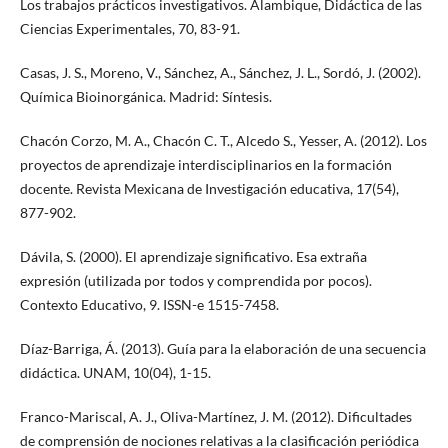
Los trabajos prácticos investigativos. Alambique, Didáctica de las
Ciencias Experimentales, 70, 83-91.
Casas, J. S., Moreno, V., Sánchez, A., Sánchez, J. L., Sordó, J. (2002).
Química Bioinorgánica. Madrid: Síntesis.
Chacón Corzo, M. A., Chacón C. T., Alcedo S., Yesser, A. (2012). Los
proyectos de aprendizaje interdisciplinarios en la formación
docente. Revista Mexicana de Investigación educativa, 17(54),
877-902.
Dávila, S. (2000). El aprendizaje significativo. Esa extraña
expresión (utilizada por todos y comprendida por pocos).
Contexto Educativo, 9. ISSN-e 1515-7458.
Díaz-Barriga, Á. (2013). Guía para la elaboración de una secuencia
didáctica. UNAM, 10(04), 1-15.
Franco-Mariscal, A. J., Oliva-Martínez, J. M. (2012). Dificultades
de comprensión de nociones relativas a la clasificación periódica