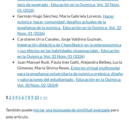
tesis de posgrado
,
Educación en la Química: Vol. 32 Núm.
01 (2026)
Germán Hugo Sánchez, María Gabriela Lorenzo,
Hacer
química, hacer comunidad: desafíos actuales de la
enseñanza de la química
,
Educación en la Química: Vol. 32
Núm. 01 (2026)
Carolaine Urra Canales, Jorge Valdivia Guzmán,
Integración didáctica de ChemSketch en la estereoquímica
y sus efectos en las habilidades visoespaciales
,
Educación
en la Química: Vol. 32 Núm. 01 (2026)
Juan Manuel Rudi, Paula Inés Gatti, Alejandra Belbey, Lucía
Gimenez, María Silvina Reyes,
Entorno virtual multimodal
para la enseñanza universitaria de química orgánica: diseño
y valoraciones del estudiantado
,
Educación en la Química:
Vol. 30 Núm. 02 (2024)
1
2
3
4
5
6
7
8
9
10
>
>>
También puede
Iniciar una búsqueda de similitud avanzada
para
este artículo.