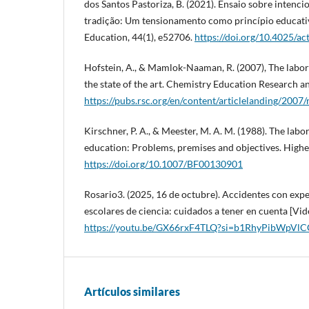
dos Santos Pastoriza, B. (2021). Ensaio sobre intenc
tradição: Um tensionamento como princípio educativ
Education, 44(1), e52706.
https://doi.org/10.4025/a
Hofstein, A., & Mamlok-Naaman, R. (2007), The labor
the state of the art. Chemistry Education Research an
https://pubs.rsc.org/en/content/articlelanding/200
Kirschner, P. A., & Meester, M. A. M. (1988). The labo
education: Problems, premises and objectives. Higher
https://doi.org/10.1007/BF00130901
Rosario3. (2025, 16 de octubre). Accidentes con exp
escolares de ciencia: cuidados a tener en cuenta [Vi
https://youtu.be/GX66rxF4TLQ?si=b1RhyPibWpV
Artículos similares