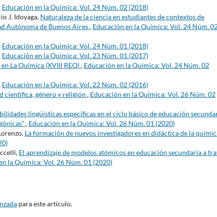
,
Educación en la Química: Vol. 24 Núm. 02 (2018)
io J. Idoyaga,
Naturaleza de la ciencia en estudiantes de contextos de
iudad Autónoma de Buenos Aires
,
Educación en la Química: Vol. 24 Núm. 0
,
Educación en la Química: Vol. 24 Núm. 01 (2018)
,
Educación en la Química: Vol. 23 Núm. 01 (2017)
 en La Química (XVIII REQ)
,
Educación en la Química: Vol. 24 Núm. 02
,
Educación en la Química: Vol. 22 Núm. 02 (2016)
 científica, género y religión
,
Educación en la Química: Vol. 26 Núm. 02
lidades lingüísticas específicas en el ciclo básico de educación secundar
agónicas”
,
Educación en la Química: Vol. 26 Núm. 01 (2020)
 Lorenzo,
La formación de nuevos investigadores en didáctica de la quími
20)
ccelli,
El aprendizaje de modelos atómicos en educación secundaria a tra
en la Química: Vol. 26 Núm. 01 (2020)
anzada
para este artículo.