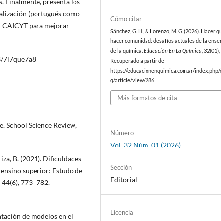
s. Finalmente, presenta los
nalización (portugués como
Cómo citar
RK CAICYT para mejorar
Sánchez, G. H., & Lorenzo, M. G. (2026). Hacer q
hacer comunidad: desafíos actuales de la ens
de la química.
Educación En La Química
,
32
(01),
83/7l7que7a8
Recuperado a partir de
https://educacionenquimica.com.ar/index.php/
q/article/view/286
Más formatos de cita
ce. School Science Review,
Número
Vol. 32 Núm. 01 (2026)
iza, B. (2021). Dificuldades
Sección
 ensino superior: Estudo de
Editorial
 44(6), 773–782.
Licencia
ntación de modelos en el