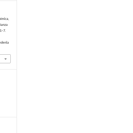
uímica,
eñanza
 1–7.
edenla