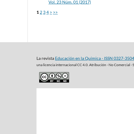
Vol. 23 Núm. 01 (2017)
1
2
3
4
>
>>
La revista
Educación en la Química - ISSN 0327-350
una
licencia internacional CC 4.0. Atribución - No Comercial - 