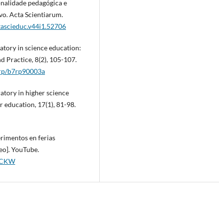
ionalidade pedagógica e
o. Acta Scientiarum.
ctascieduc.v44i1.52706
atory in science education:
d Practice, 8(2), 105-107.
7/rp/b7rp90003a
ratory in higher science
 education, 17(1), 81-98.
erimentos en ferias
deo]. YouTube.
lCCKW