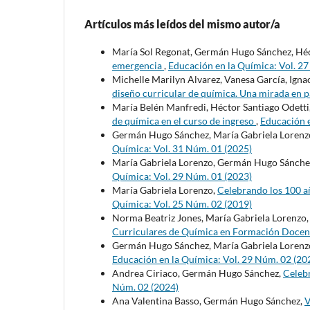
Artículos más leídos del mismo autor/a
María Sol Regonat, Germán Hugo Sánchez, Héc
emergencia
,
Educación en la Química: Vol. 2
Michelle Marilyn Alvarez, Vanesa García, Igna
diseño curricular de química. Una mirada en
María Belén Manfredi, Héctor Santiago Odetti
de química en el curso de ingreso
,
Educación e
Germán Hugo Sánchez, María Gabriela Lorenz
Química: Vol. 31 Núm. 01 (2025)
María Gabriela Lorenzo, Germán Hugo Sánche
Química: Vol. 29 Núm. 01 (2023)
María Gabriela Lorenzo,
Celebrando los 100 añ
Química: Vol. 25 Núm. 02 (2019)
Norma Beatriz Jones, María Gabriela Lorenzo
Curriculares de Química en Formación Doce
Germán Hugo Sánchez, María Gabriela Lorenz
Educación en la Química: Vol. 29 Núm. 02 (20
Andrea Ciriaco, Germán Hugo Sánchez,
Celeb
Núm. 02 (2024)
Ana Valentina Basso, Germán Hugo Sánchez,
V