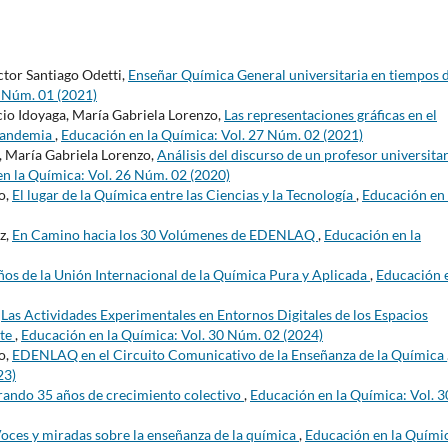
tor Santiago Odetti,
Enseñar Química General universitaria en tiempos 
7 Núm. 01 (2021)
cio Idoyaga, María Gabriela Lorenzo,
Las representaciones gráficas en el
 pandemia
,
Educación en la Química: Vol. 27 Núm. 02 (2021)
, María Gabriela Lorenzo,
Análisis del discurso de un profesor universita
n la Química: Vol. 26 Núm. 02 (2020)
o,
El lugar de la Química entre las Ciencias y la Tecnología
,
Educación en 
z,
En Camino hacia los 30 Volúmenes de EDENLAQ
,
Educación en la
os de la Unión Internacional de la Química Pura y Aplicada
,
Educación e
,
Las Actividades Experimentales en Entornos Digitales de los Espacios
nte
,
Educación en la Química: Vol. 30 Núm. 02 (2024)
o,
EDENLAQ en el Circuito Comunicativo de la Enseñanza de la Química
23)
rando 35 años de crecimiento colectivo
,
Educación en la Química: Vol. 3
oces y miradas sobre la enseñanza de la química
,
Educación en la Quími