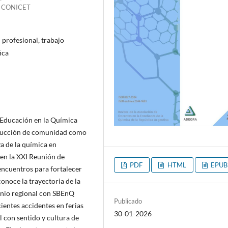
) - CONICET
profesional, trabajo
ica
 Educación en la Química
trucción de comunidad como
za de la química en
 en la XXI Reunión de
PDF
HTML
EPUB
 encuentros para fortalecer
onoce la trayectoria de la
nio regional con SBEnQ
Publicado
cientes accidentes en ferias
30-01-2026
 con sentido y cultura de