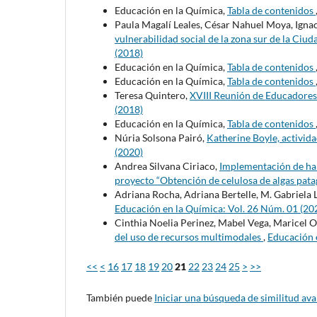
Educación en la Química,
Tabla de contenidos
Paula Magalí Leales, César Nahuel Moya, Ignac
vulnerabilidad social de la zona sur de la C
(2018)
Educación en la Química,
Tabla de contenidos
Educación en la Química,
Tabla de contenidos
Teresa Quintero,
XVIII Reunión de Educadores
(2018)
Educación en la Química,
Tabla de contenidos
Núria Solsona Pairó,
Katherine Boyle, actividad
(2020)
Andrea Silvana Ciriaco,
Implementación de habi
proyecto “Obtención de celulosa de algas pat
Adriana Rocha, Adriana Bertelle, M. Gabriela
Educación en la Química: Vol. 26 Núm. 01 (20
Cinthia Noelia Perinez, Mabel Vega, Maricel O
del uso de recursos multimodales
,
Educación 
<<
<
16
17
18
19
20
21
22
23
24
25
>
>>
También puede
Iniciar una búsqueda de similitud av