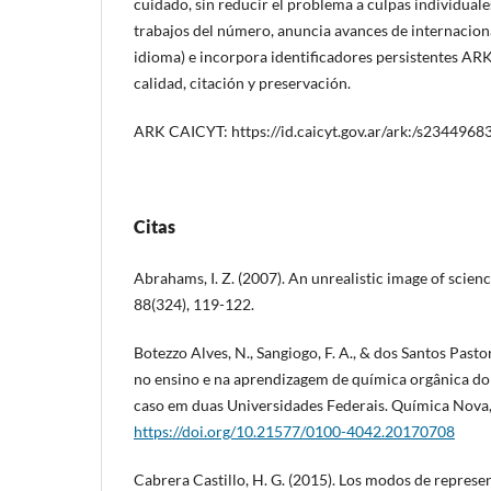
cuidado, sin reducir el problema a culpas individuale
trabajos del número, anuncia avances de internacio
idioma) e incorpora identificadores persistentes A
calidad, citación y preservación.
ARK CAICYT: https://id.caicyt.gov.ar/ark:/s234496
Citas
Abrahams, I. Z. (2007). An unrealistic image of scien
88(324), 119-122.
Botezzo Alves, N., Sangiogo, F. A., & dos Santos Pastor
no ensino e na aprendizagem de química orgânica do
caso em duas Universidades Federais. Química Nova,
https://doi.org/10.21577/0100-4042.20170708
Cabrera Castillo, H. G. (2015). Los modos de represe