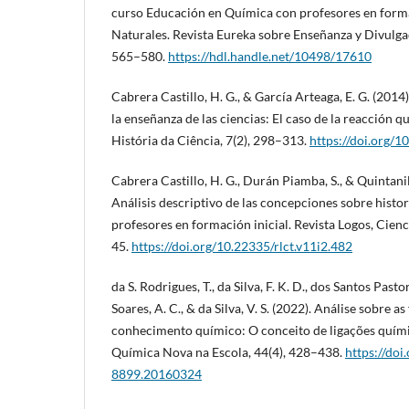
curso Educación en Química con profesores en forma
Naturales. Revista Eureka sobre Enseñanza y Divulgac
565–580.
https://hdl.handle.net/10498/17610
Cabrera Castillo, H. G., & García Arteaga, E. G. (2014)
la enseñanza de las ciencias: El caso de la reacción q
História da Ciência, 7(2), 298–313.
https://doi.org/1
Cabrera Castillo, H. G., Durán Piamba, S., & Quintanil
Análisis descriptivo de las concepciones sobre histori
profesores en formación inicial. Revista Logos, Cienc
45.
https://doi.org/10.22335/rlct.v11i2.482
da S. Rodrigues, T., da Silva, F. K. D., dos Santos Pastor
Soares, A. C., & da Silva, V. S. (2022). Análise sobre
conhecimento químico: O conceito de ligações químic
Química Nova na Escola, 44(4), 428–438.
https://do
8899.20160324