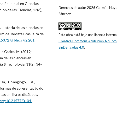
ción inicial en Ciencias
Derechos de autor 2026 Germán Hug
ión de las Ciencias, 12(3),
Sánchez
. Historia de las ciencias en
uímica. Revista Brasileira de
Esta obra está bajo una licencia interna
0.53727/rbhc.v7i2.201
Creative Commons Atribución-NoCome
SinDerivadas 4.0
.
la Gatica, M. (2019).
a de las ciencias en
ia & Tecnología, 11(2), 34–
iza, B., Sangiogo, F. A.,
 as formas de apresentação do
as em livros didáticos.
i.org/10.21577/0104-