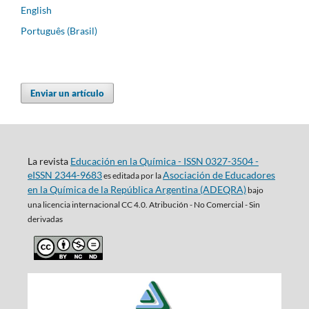
English
Português (Brasil)
Enviar un artículo
La revista
Educación en la Química - ISSN 0327-3504 -
eISSN 2344-9683
Asociación de Educadores
es editada por la
en la Química de la República Argentina (ADEQRA)
bajo
una
licencia internacional CC 4.0. Atribución - No Comercial - Sin
derivadas