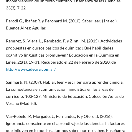
incomprensión de un texto científco. Enseñanza de las Ciencias,
33(3), 7-22.
Parodi G., Ibañez R. y Peronard M. (2010). Saber leer. (1ra ed.).
Buenos Aires: Aguilar.
Ramírez, S., Viera, L., Rembado, F. y Zinni, M. (2015). Actividades
propuestas en cursos básicos de química: ¿Qué habilidades
cognitivo lingüísticas promueven? Educación en la Química en
Línea, 21(1), 19-31. Recuperado el 22 de Febrero de 2020, de
http://www.adeqra.com.ar/
Sanmartí, N. (2007). Hablar, leer y escribir para aprender ciencia.
La competencia en comunicación lingüística en las áreas del
currículo: 103-127. Ministerio de Educación. Colección Aulas de
Verano (Madrid).
Vaz-Rebelo, P., Morgado, J., Fernandes, P. y Otero, J. (2016).
Ignorancia consciente en el aprendizaje de las ciencias II: factores
que inﬂuyen en lo que los alumnos saben que no saben. Enseñanza