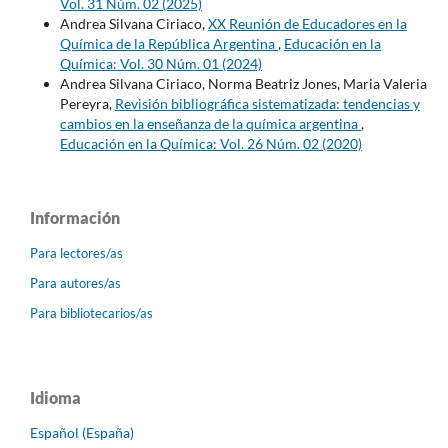
Vol. 31 Núm. 02 (2025)
Andrea Silvana Ciriaco,
XX Reunión de Educadores en la
Química de la República Argentina
,
Educación en la
Química: Vol. 30 Núm. 01 (2024)
Andrea Silvana Ciriaco, Norma Beatriz Jones, Maria Valeria
Pereyra,
Revisión bibliográfica sistematizada: tendencias y
cambios en la enseñanza de la química argentina
,
Educación en la Química: Vol. 26 Núm. 02 (2020)
Información
Para lectores/as
Para autores/as
Para bibliotecarios/as
Idioma
Español (España)