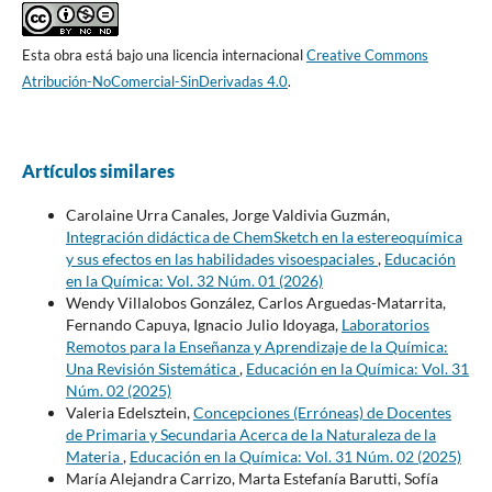
Esta obra está bajo una licencia internacional
Creative Commons
Atribución-NoComercial-SinDerivadas 4.0
.
Artículos similares
Carolaine Urra Canales, Jorge Valdivia Guzmán,
Integración didáctica de ChemSketch en la estereoquímica
y sus efectos en las habilidades visoespaciales
,
Educación
en la Química: Vol. 32 Núm. 01 (2026)
Wendy Villalobos González, Carlos Arguedas-Matarrita,
Fernando Capuya, Ignacio Julio Idoyaga,
Laboratorios
Remotos para la Enseñanza y Aprendizaje de la Química:
Una Revisión Sistemática
,
Educación en la Química: Vol. 31
Núm. 02 (2025)
Valeria Edelsztein,
Concepciones (Erróneas) de Docentes
de Primaria y Secundaria Acerca de la Naturaleza de la
Materia
,
Educación en la Química: Vol. 31 Núm. 02 (2025)
María Alejandra Carrizo, Marta Estefanía Barutti, Sofía