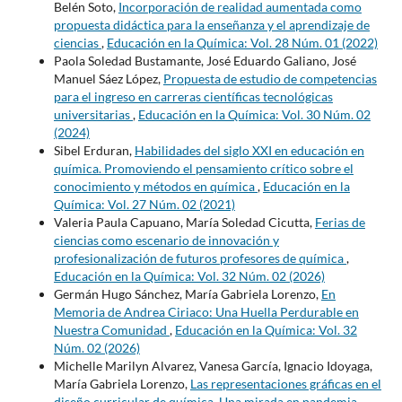
Belén Soto,
Incorporación de realidad aumentada como
propuesta didáctica para la enseñanza y el aprendizaje de
ciencias
,
Educación en la Química: Vol. 28 Núm. 01 (2022)
Paola Soledad Bustamante, José Eduardo Galiano, José
Manuel Sáez López,
Propuesta de estudio de competencias
para el ingreso en carreras científicas tecnológicas
universitarias
,
Educación en la Química: Vol. 30 Núm. 02
(2024)
Sibel Erduran,
Habilidades del siglo XXI en educación en
química. Promoviendo el pensamiento crítico sobre el
conocimiento y métodos en química
,
Educación en la
Química: Vol. 27 Núm. 02 (2021)
Valeria Paula Capuano, María Soledad Cicutta,
Ferias de
ciencias como escenario de innovación y
profesionalización de futuros profesores de química
,
Educación en la Química: Vol. 32 Núm. 02 (2026)
Germán Hugo Sánchez, María Gabriela Lorenzo,
En
Memoria de Andrea Ciriaco: Una Huella Perdurable en
Nuestra Comunidad
,
Educación en la Química: Vol. 32
Núm. 02 (2026)
Michelle Marilyn Alvarez, Vanesa García, Ignacio Idoyaga,
María Gabriela Lorenzo,
Las representaciones gráficas en el
diseño curricular de química. Una mirada en pandemia
,