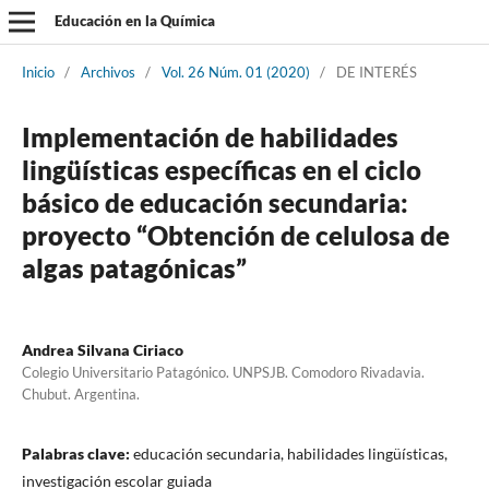
Educación en la Química
Inicio
/
Archivos
/
Vol. 26 Núm. 01 (2020)
/
DE INTERÉS
Implementación de habilidades
lingüísticas específicas en el ciclo
básico de educación secundaria:
proyecto “Obtención de celulosa de
algas patagónicas”
Andrea Silvana Ciriaco
Colegio Universitario Patagónico. UNPSJB. Comodoro Rivadavia.
Chubut. Argentina.
Palabras clave:
educación secundaria, habilidades lingüísticas,
investigación escolar guiada