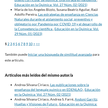
Educación en la Química: Vol. 27 Núm. 02 (2021)
María de los Ángeles Bizzio, Susana Beatriz Aguilar, Raúl
Adolfo Pereira,
Las estrategias de enseñanza en Ciencias
Naturales durante el aislamiento social, preventivo y
obligatorio por Pandemia por COVID-19 y el desarrollo de
la Competencia científica
,
Educación en la Química: Vol.
29 Núm. 01 (2023)
1
2
3
4
5
6
7
8
9
10
>
>>
También puede
Iniciar una búsqueda de similitud avanzada
para
este artículo.
Artículos más leídos del mismo autor/a
Andrea Silvana Ciriaco,
Las publicaciones sobre la
enseñanza del lenguaje químico en EDENLAQ
,
Educación
en la Química: Vol. 27 Núm. 02 (2021)
Andrea Silvana Ciriaco, Andrea S. Farré,
Andoni Garritz,
Huellas y Visiones de Futuro
,
Educación en la Química: