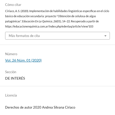
Cómo citar
Ciriaco, A. S. (2020). Implementación de habilidades lingüísticas específicas en el ciclo
básico de educación secundaria: proyecto “Obtención de celulosa de algas
patagónicas”.
Educación En La Química
,
26
(01), 14–22. Recuperado a partir de
https://educacionenquimica.com.ar/index.php/edenlaq/article/view/103
Más formatos de cita
Número
Vol. 26 Núm. 01 (2020)
Sección
DE INTERÉS
Licencia
Derechos de autor 2020 Andrea Silvana Ciriaco