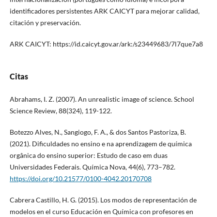
identificadores persistentes ARK CAICYT para mejorar calidad,
citación y preservación.
ARK CAICYT: https://id.caicyt.gov.ar/ark:/s23449683/7l7que7a8
Citas
Abrahams, I. Z. (2007). An unrealistic image of science. School
Science Review, 88(324), 119-122.
Botezzo Alves, N., Sangiogo, F. A., & dos Santos Pastoriza, B.
(2021). Dificuldades no ensino e na aprendizagem de química
orgânica do ensino superior: Estudo de caso em duas
Universidades Federais. Química Nova, 44(6), 773–782.
https://doi.org/10.21577/0100-4042.20170708
Cabrera Castillo, H. G. (2015). Los modos de representación de
modelos en el curso Educación en Química con profesores en