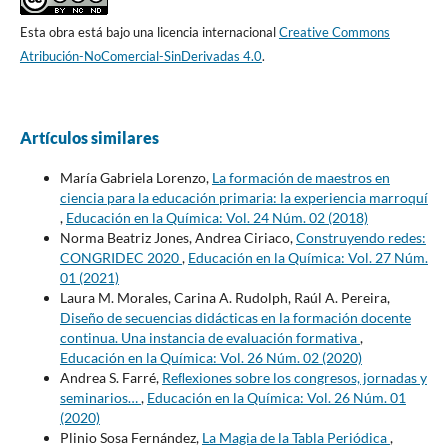
Esta obra está bajo una licencia internacional
Creative Commons
Atribución-NoComercial-SinDerivadas 4.0
.
Artículos similares
María Gabriela Lorenzo,
La formación de maestros en
ciencia para la educación primaria: la experiencia marroquí
,
Educación en la Química: Vol. 24 Núm. 02 (2018)
Norma Beatriz Jones, Andrea Ciriaco,
Construyendo redes:
CONGRIDEC 2020
,
Educación en la Química: Vol. 27 Núm.
01 (2021)
Laura M. Morales, Carina A. Rudolph, Raúl A. Pereira,
Diseño de secuencias didácticas en la formación docente
continua. Una instancia de evaluación formativa
,
Educación en la Química: Vol. 26 Núm. 02 (2020)
Andrea S. Farré,
Reﬂexiones sobre los congresos, jornadas y
seminarios…
,
Educación en la Química: Vol. 26 Núm. 01
(2020)
Plinio Sosa Fernández,
La Magia de la Tabla Periódica
,