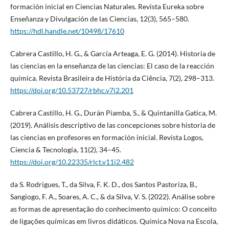
formación inicial en Ciencias Naturales. Revista Eureka sobre
Enseñanza y Divulgación de las Ciencias, 12(3), 565–580.
https://hdl.handle.net/10498/17610
Cabrera Castillo, H. G., & García Arteaga, E. G. (2014). Historia de
las ciencias en la enseñanza de las ciencias: El caso de la reacción
química. Revista Brasileira de História da Ciência, 7(2), 298–313.
https://doi.org/10.53727/rbhc.v7i2.201
Cabrera Castillo, H. G., Durán Piamba, S., & Quintanilla Gatica, M.
(2019). Análisis descriptivo de las concepciones sobre historia de
las ciencias en profesores en formación inicial. Revista Logos,
Ciencia & Tecnología, 11(2), 34–45.
https://doi.org/10.22335/rlct.v11i2.482
da S. Rodrigues, T., da Silva, F. K. D., dos Santos Pastoriza, B.,
Sangiogo, F. A., Soares, A. C., & da Silva, V. S. (2022). Análise sobre
as formas de apresentação do conhecimento químico: O conceito
de ligações químicas em livros didáticos. Química Nova na Escola,