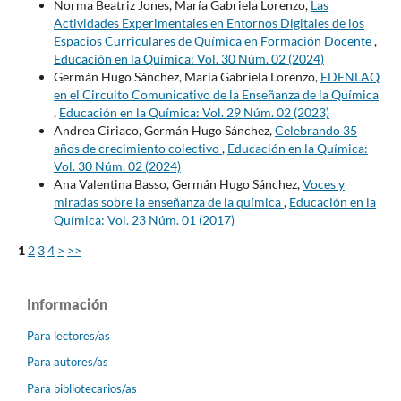
Norma Beatriz Jones, María Gabriela Lorenzo,
Las
Actividades Experimentales en Entornos Digitales de los
Espacios Curriculares de Química en Formación Docente
,
Educación en la Química: Vol. 30 Núm. 02 (2024)
Germán Hugo Sánchez, María Gabriela Lorenzo,
EDENLAQ
en el Circuito Comunicativo de la Enseñanza de la Química
,
Educación en la Química: Vol. 29 Núm. 02 (2023)
Andrea Ciriaco, Germán Hugo Sánchez,
Celebrando 35
años de crecimiento colectivo
,
Educación en la Química:
Vol. 30 Núm. 02 (2024)
Ana Valentina Basso, Germán Hugo Sánchez,
Voces y
miradas sobre la enseñanza de la química
,
Educación en la
Química: Vol. 23 Núm. 01 (2017)
1
2
3
4
>
>>
Información
Para lectores/as
Para autores/as
Para bibliotecarios/as