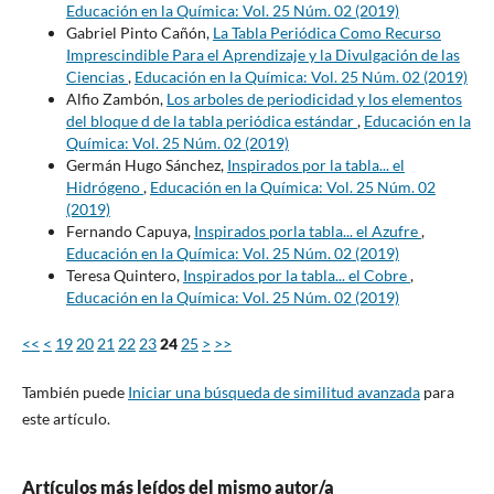
Educación en la Química: Vol. 25 Núm. 02 (2019)
Gabriel Pinto Cañón,
La Tabla Periódica Como Recurso
Imprescindible Para el Aprendizaje y la Divulgación de las
Ciencias
,
Educación en la Química: Vol. 25 Núm. 02 (2019)
Alfio Zambón,
Los arboles de periodicidad y los elementos
del bloque d de la tabla periódica estándar
,
Educación en la
Química: Vol. 25 Núm. 02 (2019)
Germán Hugo Sánchez,
Inspirados por la tabla... el
Hidrógeno
,
Educación en la Química: Vol. 25 Núm. 02
(2019)
Fernando Capuya,
Inspirados porla tabla... el Azufre
,
Educación en la Química: Vol. 25 Núm. 02 (2019)
Teresa Quintero,
Inspirados por la tabla... el Cobre
,
Educación en la Química: Vol. 25 Núm. 02 (2019)
<<
<
19
20
21
22
23
24
25
>
>>
También puede
Iniciar una búsqueda de similitud avanzada
para
este artículo.
Artículos más leídos del mismo autor/a