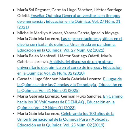
María Sol Regonat, Germán Hugo Sánchez, Héctor Santiago
Odetti,
Enseñar Química General universitaria en tiempos
de emergencia
,
Educación en la Química: Vol. 27 Núm. 01
(2021)
Michelle Marilyn Alvarez, Vanesa García, Ignacio Idoyaga,
María Gabriela Lorenzo,
Las representaciones gráficas en el
diseño curricular de química. Una mirada en pandemia
,
Educación en la Química: Vol. 27 Núm. 02 (2021)
María Belén Manfredi, Héctor Santiago Odetti, María
Gabriela Lorenzo,
Análisis del discurso de un profesor
universitario de química en el curso de ingreso
,
Educación
en la Química: Vol. 26 Núm. 02 (2020)
Germán Hugo Sánchez, María Gabriela Lorenzo,
El lugar de
la Química entre las Ciencias y la Tecnología
,
Educación en
la Química: Vol. 31 Núm. 01 (2025)
María Gabriela Lorenzo, Germán Hugo Sánchez,
En Camino
hacia los 30 Volúmenes de EDENLAQ
,
Educación en la
Química: Vol. 29 Núm. 01 (2023)
María Gabriela Lorenzo,
Celebrando los 100 años de la
Unión Internacional de la Química Pura y Aplicada
,
Educación en la Química: Vol. 25 Núm. 02 (2019)