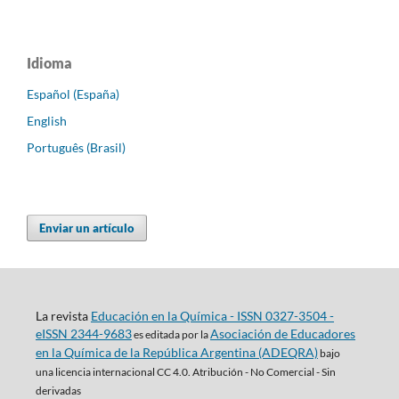
Idioma
Español (España)
English
Português (Brasil)
Enviar un artículo
La revista
Educación en la Química - ISSN 0327-3504 -
eISSN 2344-9683
Asociación de Educadores
es editada por la
en la Química de la República Argentina (ADEQRA)
bajo
una
licencia internacional CC 4.0. Atribución - No Comercial - Sin
derivadas