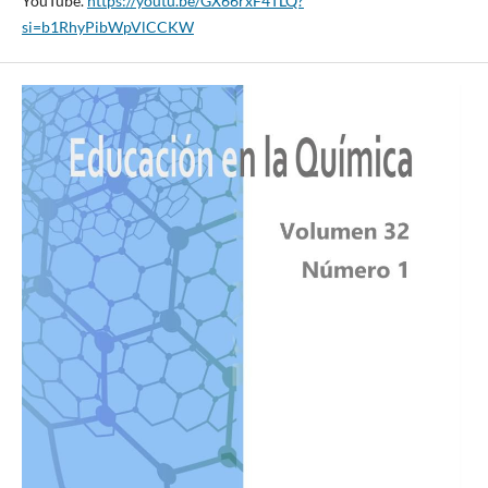
YouTube.
https://youtu.be/GX66rxF4TLQ?
si=b1RhyPibWpVlCCKW