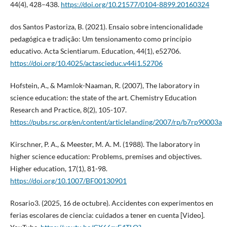
44(4), 428–438.
https://doi.org/10.21577/0104-8899.20160324
dos Santos Pastoriza, B. (2021). Ensaio sobre intencionalidade
pedagógica e tradição: Um tensionamento como princípio
educativo. Acta Scientiarum. Education, 44(1), e52706.
https://doi.org/10.4025/actascieduc.v44i1.52706
Hofstein, A., & Mamlok-Naaman, R. (2007), The laboratory in
science education: the state of the art. Chemistry Education
Research and Practice, 8(2), 105-107.
https://pubs.rsc.org/en/content/articlelanding/2007/rp/b7rp90003a
Kirschner, P. A., & Meester, M. A. M. (1988). The laboratory in
higher science education: Problems, premises and objectives.
Higher education, 17(1), 81-98.
https://doi.org/10.1007/BF00130901
Rosario3. (2025, 16 de octubre). Accidentes con experimentos en
ferias escolares de ciencia: cuidados a tener en cuenta [Video].