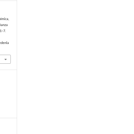
uímica,
eñanza
 1–7.
edenla