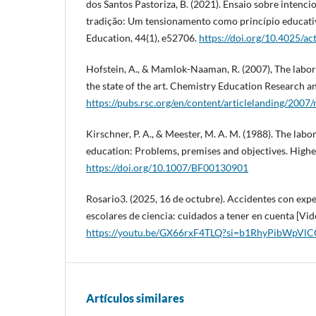
dos Santos Pastoriza, B. (2021). Ensaio sobre intenc
tradição: Um tensionamento como princípio educativ
Education, 44(1), e52706.
https://doi.org/10.4025/a
Hofstein, A., & Mamlok-Naaman, R. (2007), The labor
the state of the art. Chemistry Education Research an
https://pubs.rsc.org/en/content/articlelanding/200
Kirschner, P. A., & Meester, M. A. M. (1988). The labo
education: Problems, premises and objectives. Higher
https://doi.org/10.1007/BF00130901
Rosario3. (2025, 16 de octubre). Accidentes con exp
escolares de ciencia: cuidados a tener en cuenta [Vi
https://youtu.be/GX66rxF4TLQ?si=b1RhyPibWpV
Artículos similares