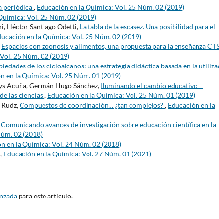
la periódica
,
Educación en la Química: Vol. 25 Núm. 02 (2019)
Química: Vol. 25 Núm. 02 (2019)
i, Héctor Santiago Odetti,
La tabla de la escasez. Una posibilidad para el
ucación en la Química: Vol. 25 Núm. 02 (2019)
,
Espacios con zoonosis y alimentos, una propuesta para la enseñanza CTS
 Vol. 25 Núm. 02 (2019)
piedades de los cicloalcanos: una estrategia didáctica basada en la utiliz
n en la Química: Vol. 25 Núm. 01 (2019)
dys Acuña, Germán Hugo Sánchez,
Iluminando el cambio educativo –
de las ciencias
,
Educación en la Química: Vol. 25 Núm. 01 (2019)
o Rudz,
Compuestos de coordinación… ¿tan complejos?
,
Educación en la
,
Comunicando avances de investigación sobre educación científica en la
Núm. 02 (2018)
n en la Química: Vol. 24 Núm. 02 (2018)
s
,
Educación en la Química: Vol. 27 Núm. 01 (2021)
anzada
para este artículo.