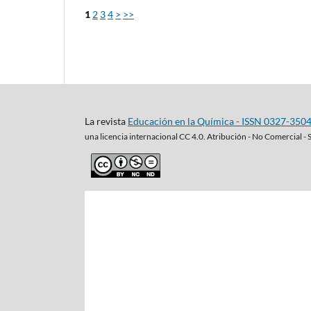
1
2
3
4
>
>>
La revista
Educación en la Química - ISSN 0327-350
una
licencia internacional CC 4.0. Atribución - No Comercial - 