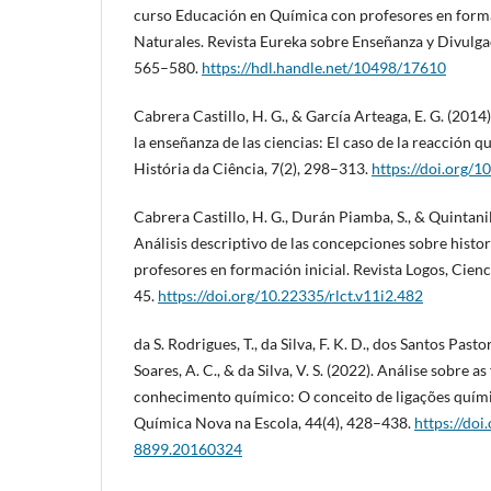
curso Educación en Química con profesores en forma
Naturales. Revista Eureka sobre Enseñanza y Divulgac
565–580.
https://hdl.handle.net/10498/17610
Cabrera Castillo, H. G., & García Arteaga, E. G. (2014)
la enseñanza de las ciencias: El caso de la reacción q
História da Ciência, 7(2), 298–313.
https://doi.org/1
Cabrera Castillo, H. G., Durán Piamba, S., & Quintanil
Análisis descriptivo de las concepciones sobre histori
profesores en formación inicial. Revista Logos, Cienc
45.
https://doi.org/10.22335/rlct.v11i2.482
da S. Rodrigues, T., da Silva, F. K. D., dos Santos Pastor
Soares, A. C., & da Silva, V. S. (2022). Análise sobre
conhecimento químico: O conceito de ligações químic
Química Nova na Escola, 44(4), 428–438.
https://do
8899.20160324