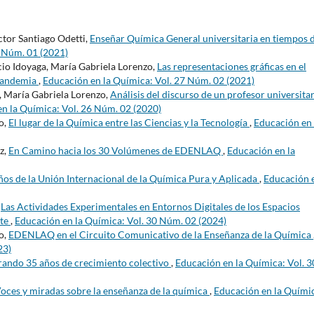
tor Santiago Odetti,
Enseñar Química General universitaria en tiempos 
7 Núm. 01 (2021)
cio Idoyaga, María Gabriela Lorenzo,
Las representaciones gráficas en el
 pandemia
,
Educación en la Química: Vol. 27 Núm. 02 (2021)
, María Gabriela Lorenzo,
Análisis del discurso de un profesor universita
n la Química: Vol. 26 Núm. 02 (2020)
o,
El lugar de la Química entre las Ciencias y la Tecnología
,
Educación en 
z,
En Camino hacia los 30 Volúmenes de EDENLAQ
,
Educación en la
os de la Unión Internacional de la Química Pura y Aplicada
,
Educación e
,
Las Actividades Experimentales en Entornos Digitales de los Espacios
nte
,
Educación en la Química: Vol. 30 Núm. 02 (2024)
o,
EDENLAQ en el Circuito Comunicativo de la Enseñanza de la Química
23)
rando 35 años de crecimiento colectivo
,
Educación en la Química: Vol. 3
oces y miradas sobre la enseñanza de la química
,
Educación en la Quími