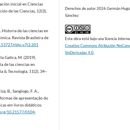
ción inicial en Ciencias
Derechos de autor 2026 Germán Hug
ión de las Ciencias, 12(3),
Sánchez
. Historia de las ciencias en
uímica. Revista Brasileira de
Esta obra está bajo una licencia interna
0.53727/rbhc.v7i2.201
Creative Commons Atribución-NoCome
SinDerivadas 4.0
.
la Gatica, M. (2019).
a de las ciencias en
ia & Tecnología, 11(2), 34–
iza, B., Sangiogo, F. A.,
 as formas de apresentação do
as em livros didáticos.
i.org/10.21577/0104-