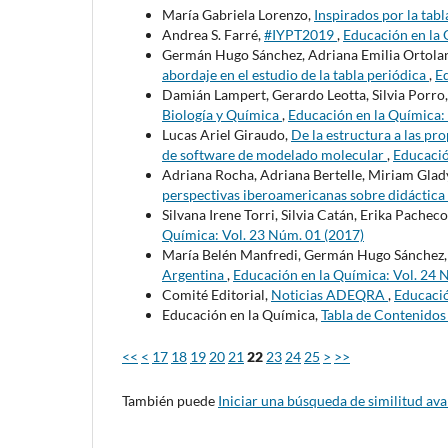
María Gabriela Lorenzo,
Inspirados por la tab
Andrea S. Farré,
#IYPT2019
,
Educación en la 
Germán Hugo Sánchez, Adriana Emilia Ortolan
abordaje en el estudio de la tabla periódica
,
Ed
Damián Lampert, Gerardo Leotta, Silvia Porro
Biología y Química
,
Educación en la Química:
Lucas Ariel Giraudo,
De la estructura a las pro
de software de modelado molecular
,
Educació
Adriana Rocha, Adriana Bertelle, Miriam Gla
perspectivas iberoamericanas sobre didáctica 
Silvana Irene Torri, Silvia Catán, Erika Pachec
Química: Vol. 23 Núm. 01 (2017)
María Belén Manfredi, Germán Hugo Sánchez
Argentina
,
Educación en la Química: Vol. 24 
Comité Editorial,
Noticias ADEQRA
,
Educació
Educación en la Química,
Tabla de Contenido
<<
<
17
18
19
20
21
22
23
24
25
>
>>
También puede
Iniciar una búsqueda de similitud av