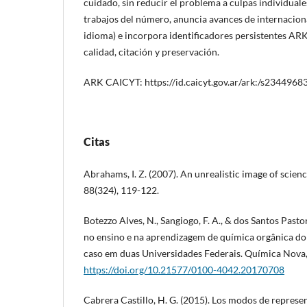
cuidado, sin reducir el problema a culpas individuale
trabajos del número, anuncia avances de internacio
idioma) e incorpora identificadores persistentes A
calidad, citación y preservación.
ARK CAICYT: https://id.caicyt.gov.ar/ark:/s234496
Citas
Abrahams, I. Z. (2007). An unrealistic image of scien
88(324), 119-122.
Botezzo Alves, N., Sangiogo, F. A., & dos Santos Pastor
no ensino e na aprendizagem de química orgânica do
caso em duas Universidades Federais. Química Nova,
https://doi.org/10.21577/0100-4042.20170708
Cabrera Castillo, H. G. (2015). Los modos de represe