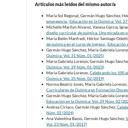
Artículos más leídos del mismo autor/a
María Sol Regonat, Germán Hugo Sánchez, Héc
emergencia
,
Educación en la Química: Vol. 2
Michelle Marilyn Alvarez, Vanesa García, Igna
diseño curricular de química. Una mirada en
María Belén Manfredi, Héctor Santiago Odetti
de química en el curso de ingreso
,
Educación e
Germán Hugo Sánchez, María Gabriela Lorenz
Química: Vol. 31 Núm. 01 (2025)
María Gabriela Lorenzo, Germán Hugo Sánche
Química: Vol. 29 Núm. 01 (2023)
María Gabriela Lorenzo,
Celebrando los 100 añ
Química: Vol. 25 Núm. 02 (2019)
Norma Beatriz Jones, María Gabriela Lorenzo
Curriculares de Química en Formación Doce
Germán Hugo Sánchez, María Gabriela Lorenz
Educación en la Química: Vol. 29 Núm. 02 (20
Andrea Ciriaco, Germán Hugo Sánchez,
Celeb
Núm. 02 (2024)
Ana Valentina Basso, Germán Hugo Sánchez,
V
Vol. 23 Núm. 01 (2017)