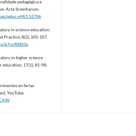
ionalidade pedagógica e
o. Acta Scientiarum.
ctascieduc.v44i1.52706
atory in science education:
d Practice, 8(2), 105-107.
7/rp/b7rp90003a
ratory in higher science
 education, 17(1), 81-98.
erimentos en ferias
deo]. YouTube.
lCCKW