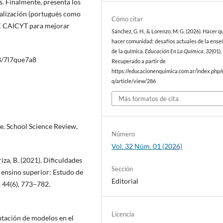
s. Finalmente, presenta los
nalización (portugués como
Cómo citar
RK CAICYT para mejorar
Sánchez, G. H., & Lorenzo, M. G. (2026). Hacer q
hacer comunidad: desafíos actuales de la ens
de la química.
Educación En La Química
,
32
(01),
83/7l7que7a8
Recuperado a partir de
https://educacionenquimica.com.ar/index.php/
q/article/view/286
Más formatos de cita
ce. School Science Review,
Número
Vol. 32 Núm. 01 (2026)
iza, B. (2021). Dificuldades
Sección
 ensino superior: Estudo de
Editorial
 44(6), 773–782.
Licencia
ntación de modelos en el