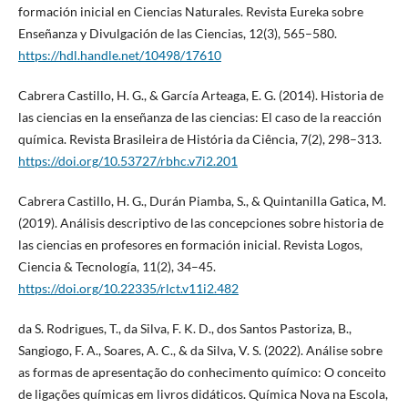
formación inicial en Ciencias Naturales. Revista Eureka sobre
Enseñanza y Divulgación de las Ciencias, 12(3), 565–580.
https://hdl.handle.net/10498/17610
Cabrera Castillo, H. G., & García Arteaga, E. G. (2014). Historia de
las ciencias en la enseñanza de las ciencias: El caso de la reacción
química. Revista Brasileira de História da Ciência, 7(2), 298–313.
https://doi.org/10.53727/rbhc.v7i2.201
Cabrera Castillo, H. G., Durán Piamba, S., & Quintanilla Gatica, M.
(2019). Análisis descriptivo de las concepciones sobre historia de
las ciencias en profesores en formación inicial. Revista Logos,
Ciencia & Tecnología, 11(2), 34–45.
https://doi.org/10.22335/rlct.v11i2.482
da S. Rodrigues, T., da Silva, F. K. D., dos Santos Pastoriza, B.,
Sangiogo, F. A., Soares, A. C., & da Silva, V. S. (2022). Análise sobre
as formas de apresentação do conhecimento químico: O conceito
de ligações químicas em livros didáticos. Química Nova na Escola,