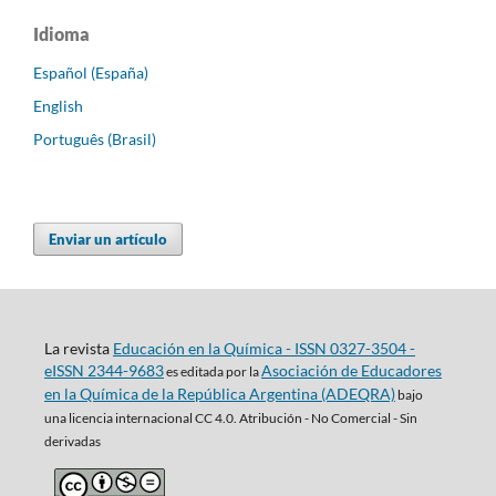
Idioma
Español (España)
English
Português (Brasil)
Enviar un artículo
La revista
Educación en la Química - ISSN 0327-3504 -
eISSN 2344-9683
Asociación de Educadores
es editada por la
en la Química de la República Argentina (ADEQRA)
bajo
una
licencia internacional CC 4.0. Atribución - No Comercial - Sin
derivadas