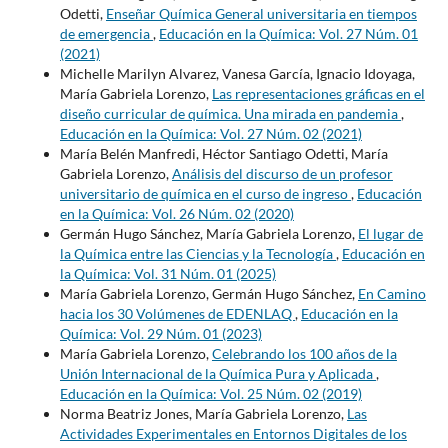
Odetti,
Enseñar Química General universitaria en tiempos
de emergencia
,
Educación en la Química: Vol. 27 Núm. 01
(2021)
Michelle Marilyn Alvarez, Vanesa García, Ignacio Idoyaga,
María Gabriela Lorenzo,
Las representaciones gráficas en el
diseño curricular de química. Una mirada en pandemia
,
Educación en la Química: Vol. 27 Núm. 02 (2021)
María Belén Manfredi, Héctor Santiago Odetti, María
Gabriela Lorenzo,
Análisis del discurso de un profesor
universitario de química en el curso de ingreso
,
Educación
en la Química: Vol. 26 Núm. 02 (2020)
Germán Hugo Sánchez, María Gabriela Lorenzo,
El lugar de
la Química entre las Ciencias y la Tecnología
,
Educación en
la Química: Vol. 31 Núm. 01 (2025)
María Gabriela Lorenzo, Germán Hugo Sánchez,
En Camino
hacia los 30 Volúmenes de EDENLAQ
,
Educación en la
Química: Vol. 29 Núm. 01 (2023)
María Gabriela Lorenzo,
Celebrando los 100 años de la
Unión Internacional de la Química Pura y Aplicada
,
Educación en la Química: Vol. 25 Núm. 02 (2019)
Norma Beatriz Jones, María Gabriela Lorenzo,
Las
Actividades Experimentales en Entornos Digitales de los