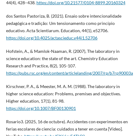
44(4), 428–438.
https://doi.org/10.21577/0104-8899.20160324
dos Santos Pastoriza, B. (2021). Ensaio sobre intencionalidade
pedagógica e tradição: Um tensionamento como princípio
educativo. Acta Scientiarum. Education, 44(1), e52706.
https://doi.org/10.4025/actascieduc.v44i1.52706
Hofstein, A., & Mamlok-Naaman, R. (2007), The laboratory in
science education: the state of the art. Chemistry Education
Research and Practice, 8(2), 105-107.
https://pubs.rsc.org/en/content/articlelanding/2007/rp/b7rp90003a
Kirschner, P. A., & Meester, M. A. M. (1988). The laboratory in
higher science education: Problems, premises and objectives.
Higher education, 17(1), 81-98.
https://doi.org/10.1007/BF00130901
Rosario3. (2025, 16 de octubre). Accidentes con experimentos en
ferias escolares de ciencia: cuidados a tener en cuenta [Video].