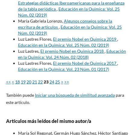
Estrategias didácticas Iberoamericanas para la enseñanza
de la tabla periódica
,
Educación en la Química: Vol. 25
Núm. 02 (2019)
María Gabriela Lorenzo,
Algunos consejos sobre la
escritura de artículos
,
Educación en la Química: Vol. 25
Núm. 02 (2019)
Luz Lastres Flores,
El premio Nobel en Química 2019
,
Educación en la Química: Vol. 25 Núm. 02 (2019)
Luz Lastres,
El premio Nobel en Química 2018
,
Educación
en la Química: Vol. 24 Núm. 02 (2018)
Luz Lastres Flores,
El premio Nobel de Química 2017
,
Educación en la Química: Vol. 23 Núm. 01 (2017)
<<
<
18
19
20
21
22
23
24
25
>
>>
También puede
Iniciar una búsqueda de similitud avanzada
para
este artículo.
Artículos más leídos del mismo autor/a
María Sol Regonat, Germán Hugo Sánchez, Héctor Santiago