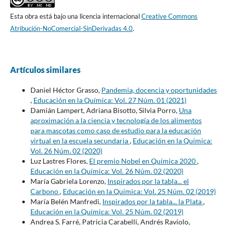
Esta obra está bajo una licencia internacional
Creative Commons
Atribución-NoComercial-SinDerivadas 4.0
.
Artículos similares
Daniel Héctor Grasso,
Pandemia, docencia y oportunidades
,
Educación en la Química: Vol. 27 Núm. 01 (2021)
Damián Lampert, Adriana Bisotto, Silvia Porro,
Una
aproximación a la ciencia y tecnología de los alimentos
para mascotas como caso de estudio para la educación
virtual en la escuela secundaria
,
Educación en la Química:
Vol. 26 Núm. 02 (2020)
Luz Lastres Flores,
El premio Nobel en Química 2020
,
Educación en la Química: Vol. 26 Núm. 02 (2020)
María Gabriela Lorenzo,
Inspirados por la tabla... el
Carbono
,
Educación en la Química: Vol. 25 Núm. 02 (2019)
María Belén Manfredi,
Inspirados por la tabla... la Plata
,
Educación en la Química: Vol. 25 Núm. 02 (2019)
Andrea S. Farré, Patricia Carabelli, Andrés Raviolo,