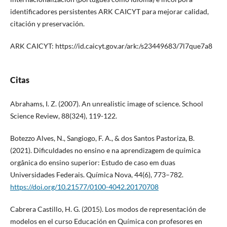
identificadores persistentes ARK CAICYT para mejorar calidad,
citación y preservación.
ARK CAICYT: https://id.caicyt.gov.ar/ark:/s23449683/7l7que7a8
Citas
Abrahams, I. Z. (2007). An unrealistic image of science. School
Science Review, 88(324), 119-122.
Botezzo Alves, N., Sangiogo, F. A., & dos Santos Pastoriza, B.
(2021). Dificuldades no ensino e na aprendizagem de química
orgânica do ensino superior: Estudo de caso em duas
Universidades Federais. Química Nova, 44(6), 773–782.
https://doi.org/10.21577/0100-4042.20170708
Cabrera Castillo, H. G. (2015). Los modos de representación de
modelos en el curso Educación en Química con profesores en