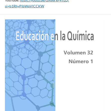
YouTube.
https://youtu.be/GX66rxF4TLQ?
si=b1RhyPibWpVlCCKW