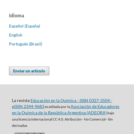
Idioma
Español (España)
English
Português (Brasil)
Enviar un artículo
La revista
Educación en la Química - ISSN 0327-3504 -
eISSN 2344-9683
Asociación de Educadores
es editada por la
en la Química de la República Argentina (ADEQRA)
bajo
una
licencia internacional CC 4.0. Atribución - No Comercial - Sin
derivadas