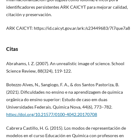
identificadores persistentes ARK CAICYT para mejorar calidad,
citación y preservación.
ARK CAICYT: https://id.caicyt.gov.ar/ark:/s23449683/7l7que7a8
Citas
Abrahams, I. Z. (2007). An unrealistic image of science. School
Science Review, 88(324), 119-122.
Botezzo Alves, N., Sangiogo, F. A., & dos Santos Pastoriza, B.
(2021). Dificuldades no ensino e na aprendizagem de química
orgânica do ensino superior: Estudo de caso em duas
Universidades Federais. Química Nova, 44(6), 773–782.
https://doi.org/10.21577/0100-4042.20170708
Cabrera Castillo, H. G. (2015). Los modos de representación de
modelos en el curso Educación en Química con profesores en