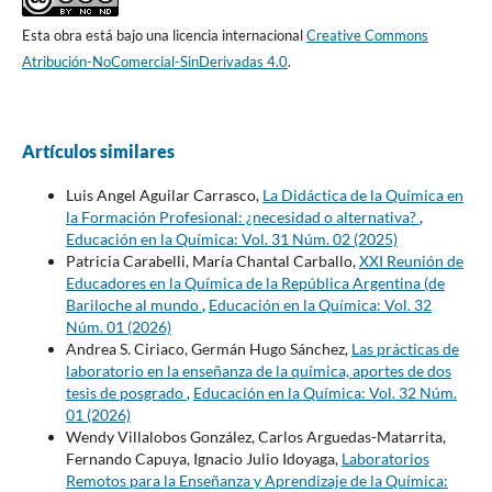
Esta obra está bajo una licencia internacional
Creative Commons
Atribución-NoComercial-SinDerivadas 4.0
.
Artículos similares
Luis Angel Aguilar Carrasco,
La Didáctica de la Química en
la Formación Profesional: ¿necesidad o alternativa?
,
Educación en la Química: Vol. 31 Núm. 02 (2025)
Patricia Carabelli, María Chantal Carballo,
XXI Reunión de
Educadores en la Química de la República Argentina (de
Bariloche al mundo
,
Educación en la Química: Vol. 32
Núm. 01 (2026)
Andrea S. Ciriaco, Germán Hugo Sánchez,
Las prácticas de
laboratorio en la enseñanza de la química, aportes de dos
tesis de posgrado
,
Educación en la Química: Vol. 32 Núm.
01 (2026)
Wendy Villalobos González, Carlos Arguedas-Matarrita,
Fernando Capuya, Ignacio Julio Idoyaga,
Laboratorios
Remotos para la Enseñanza y Aprendizaje de la Química: