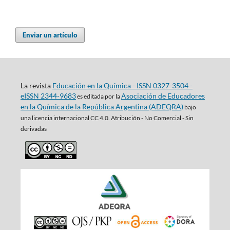
Enviar un artículo
La revista
Educación en la Química - ISSN 0327-3504 -
eISSN 2344-9683
Asociación de Educadores
es editada por la
en la Química de la República Argentina (ADEQRA)
bajo
una
licencia internacional CC 4.0. Atribución - No Comercial - Sin
derivadas