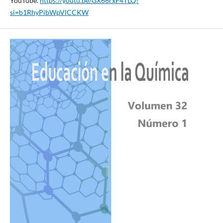
YouTube.
https://youtu.be/GX66rxF4TLQ?
si=b1RhyPibWpVlCCKW