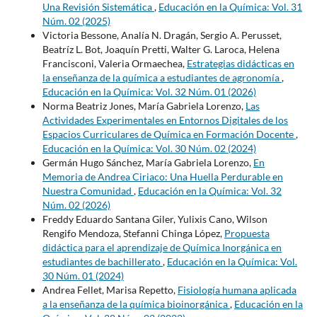
Una Revisión Sistemática
,
Educación en la Química: Vol. 31
Núm. 02 (2025)
Victoria Bessone, Analía N. Dragán, Sergio A. Perusset,
Beatríz L. Bot, Joaquín Pretti, Walter G. Laroca, Helena
Francisconi, Valeria Ormaechea,
Estrategias didácticas en
la enseñanza de la química a estudiantes de agronomía
,
Educación en la Química: Vol. 32 Núm. 01 (2026)
Norma Beatriz Jones, María Gabriela Lorenzo,
Las
Actividades Experimentales en Entornos Digitales de los
Espacios Curriculares de Química en Formación Docente
,
Educación en la Química: Vol. 30 Núm. 02 (2024)
Germán Hugo Sánchez, María Gabriela Lorenzo,
En
Memoria de Andrea Ciriaco: Una Huella Perdurable en
Nuestra Comunidad
,
Educación en la Química: Vol. 32
Núm. 02 (2026)
Freddy Eduardo Santana Giler, Yulixis Cano, Wilson
Rengifo Mendoza, Stefanni Chinga López,
Propuesta
didáctica para el aprendizaje de Química Inorgánica en
estudiantes de bachillerato
,
Educación en la Química: Vol.
30 Núm. 01 (2024)
Andrea Fellet, Marisa Repetto,
Fisiología humana aplicada
a la enseñanza de la química bioinorgánica
,
Educación en la