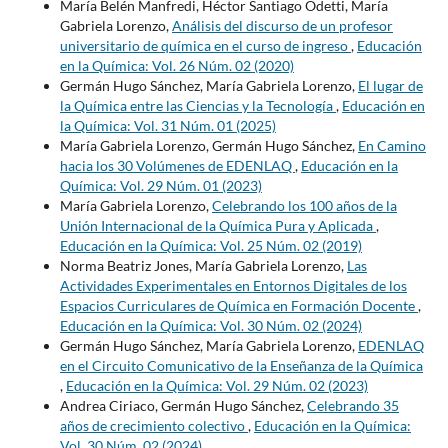
María Belén Manfredi, Héctor Santiago Odetti, María
Gabriela Lorenzo,
Análisis del discurso de un profesor
universitario de química en el curso de ingreso
,
Educación
en la Química: Vol. 26 Núm. 02 (2020)
Germán Hugo Sánchez, María Gabriela Lorenzo,
El lugar de
la Química entre las Ciencias y la Tecnología
,
Educación en
la Química: Vol. 31 Núm. 01 (2025)
María Gabriela Lorenzo, Germán Hugo Sánchez,
En Camino
hacia los 30 Volúmenes de EDENLAQ
,
Educación en la
Química: Vol. 29 Núm. 01 (2023)
María Gabriela Lorenzo,
Celebrando los 100 años de la
Unión Internacional de la Química Pura y Aplicada
,
Educación en la Química: Vol. 25 Núm. 02 (2019)
Norma Beatriz Jones, María Gabriela Lorenzo,
Las
Actividades Experimentales en Entornos Digitales de los
Espacios Curriculares de Química en Formación Docente
,
Educación en la Química: Vol. 30 Núm. 02 (2024)
Germán Hugo Sánchez, María Gabriela Lorenzo,
EDENLAQ
en el Circuito Comunicativo de la Enseñanza de la Química
,
Educación en la Química: Vol. 29 Núm. 02 (2023)
Andrea Ciriaco, Germán Hugo Sánchez,
Celebrando 35
años de crecimiento colectivo
,
Educación en la Química:
Vol. 30 Núm. 02 (2024)