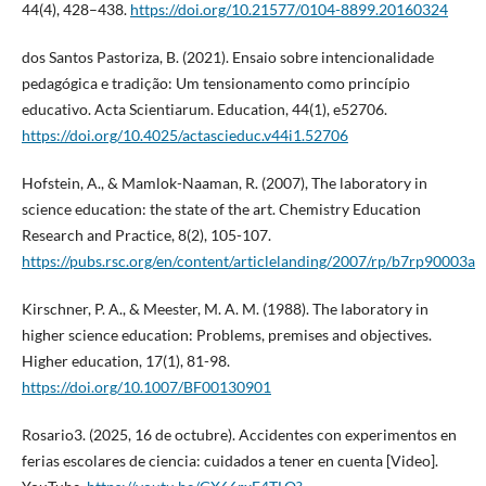
44(4), 428–438.
https://doi.org/10.21577/0104-8899.20160324
dos Santos Pastoriza, B. (2021). Ensaio sobre intencionalidade
pedagógica e tradição: Um tensionamento como princípio
educativo. Acta Scientiarum. Education, 44(1), e52706.
https://doi.org/10.4025/actascieduc.v44i1.52706
Hofstein, A., & Mamlok-Naaman, R. (2007), The laboratory in
science education: the state of the art. Chemistry Education
Research and Practice, 8(2), 105-107.
https://pubs.rsc.org/en/content/articlelanding/2007/rp/b7rp90003a
Kirschner, P. A., & Meester, M. A. M. (1988). The laboratory in
higher science education: Problems, premises and objectives.
Higher education, 17(1), 81-98.
https://doi.org/10.1007/BF00130901
Rosario3. (2025, 16 de octubre). Accidentes con experimentos en
ferias escolares de ciencia: cuidados a tener en cuenta [Video].