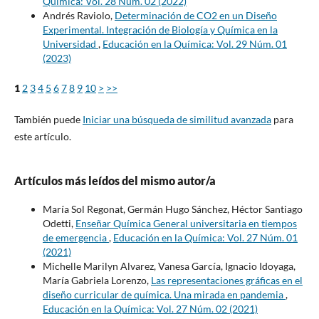
Química: Vol. 28 Núm. 02 (2022)
Andrés Raviolo,
Determinación de CO2 en un Diseño
Experimental. Integración de Biología y Química en la
Universidad
,
Educación en la Química: Vol. 29 Núm. 01
(2023)
1
2
3
4
5
6
7
8
9
10
>
>>
También puede
Iniciar una búsqueda de similitud avanzada
para
este artículo.
Artículos más leídos del mismo autor/a
María Sol Regonat, Germán Hugo Sánchez, Héctor Santiago
Odetti,
Enseñar Química General universitaria en tiempos
de emergencia
,
Educación en la Química: Vol. 27 Núm. 01
(2021)
Michelle Marilyn Alvarez, Vanesa García, Ignacio Idoyaga,
María Gabriela Lorenzo,
Las representaciones gráficas en el
diseño curricular de química. Una mirada en pandemia
,
Educación en la Química: Vol. 27 Núm. 02 (2021)