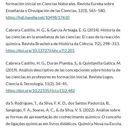
formación inicial en Ciencias Naturales. Revista Eureka sobre
Enseñanza y Divulgación de las Ciencias, 12(3), 565–580.
https://hdl.handle.net/10498/17610
Cabrera Castillo, H. G., & García Arteaga, E. G. (2014). Historia de
las ciencias en la enseñanza de las ciencias: El caso de la reacción
química. Revista Brasileira de História da Ciência, 7(2), 298–313.
https://doi.org/10.53727/rbhc.v7i2.201
Cabrera Castillo, H. G., Durán Piamba, S., & Quintanilla Gatica, M.
(2019). Análisis descriptivo de las concepciones sobre historia de
las ciencias en profesores en formación inicial. Revista Logos,
Ciencia & Tecnología, 11(2), 34–45.
https://doi.org/10.22335/rlct.v11i2.482
da S. Rodrigues, T., da Silva, F. K. D., dos Santos Pastoriza, B.,
Sangiogo, F. A., Soares, A. C., & da Silva, V. S. (2022). Análise sobre
as formas de apresentação do conhecimento químico: O conceito
de ligações químicas em livros didáticos. Química Nova na Escola,