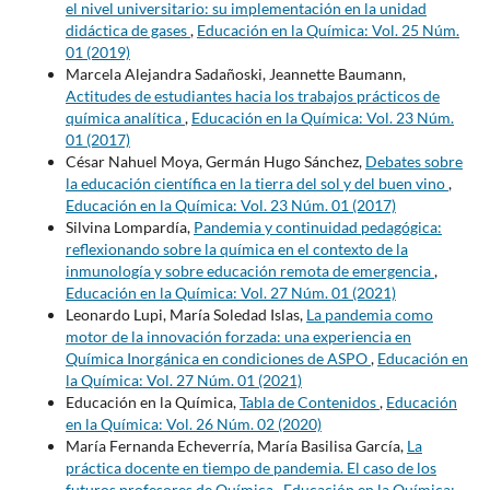
el nivel universitario: su implementación en la unidad
didáctica de gases
,
Educación en la Química: Vol. 25 Núm.
01 (2019)
Marcela Alejandra Sadañoski, Jeannette Baumann,
Actitudes de estudiantes hacia los trabajos prácticos de
química analítica
,
Educación en la Química: Vol. 23 Núm.
01 (2017)
César Nahuel Moya, Germán Hugo Sánchez,
Debates sobre
la educación científica en la tierra del sol y del buen vino
,
Educación en la Química: Vol. 23 Núm. 01 (2017)
Silvina Lompardía,
Pandemia y continuidad pedagógica:
reflexionando sobre la química en el contexto de la
inmunología y sobre educación remota de emergencia
,
Educación en la Química: Vol. 27 Núm. 01 (2021)
Leonardo Lupi, María Soledad Islas,
La pandemia como
motor de la innovación forzada: una experiencia en
Química Inorgánica en condiciones de ASPO
,
Educación en
la Química: Vol. 27 Núm. 01 (2021)
Educación en la Química,
Tabla de Contenidos
,
Educación
en la Química: Vol. 26 Núm. 02 (2020)
María Fernanda Echeverría, María Basilisa García,
La
práctica docente en tiempo de pandemia. El caso de los
futuros profesores de Química
,
Educación en la Química: