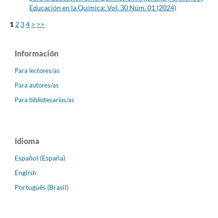
Educación en la Química: Vol. 30 Núm. 01 (2024)
1
2
3
4
>
>>
Información
Para lectores/as
Para autores/as
Para bibliotecarios/as
Idioma
Español (España)
English
Português (Brasil)