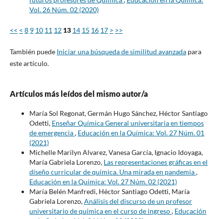
Vol. 26 Núm. 02 (2020)
<<
<
8
9
10
11
12
13
14
15
16
17
>
>>
También puede
Iniciar una búsqueda de similitud avanzada
para
este artículo.
Artículos más leídos del mismo autor/a
María Sol Regonat, Germán Hugo Sánchez, Héctor Santiago
Odetti,
Enseñar Química General universitaria en tiempos
de emergencia
,
Educación en la Química: Vol. 27 Núm. 01
(2021)
Michelle Marilyn Alvarez, Vanesa García, Ignacio Idoyaga,
María Gabriela Lorenzo,
Las representaciones gráficas en el
diseño curricular de química. Una mirada en pandemia
,
Educación en la Química: Vol. 27 Núm. 02 (2021)
María Belén Manfredi, Héctor Santiago Odetti, María
Gabriela Lorenzo,
Análisis del discurso de un profesor
universitario de química en el curso de ingreso
,
Educación