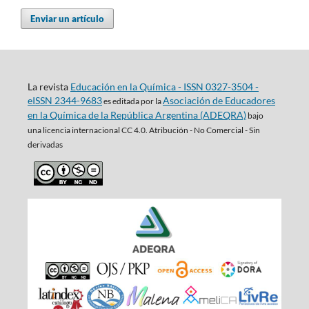
Enviar un artículo
La revista
Educación en la Química - ISSN 0327-3504 -
eISSN 2344-9683
Asociación de Educadores
es editada por la
en la Química de la República Argentina (ADEQRA)
bajo
una
licencia internacional CC 4.0. Atribución - No Comercial - Sin
derivadas