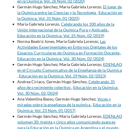
en la Química: Vol. 26 Núm. 02 (2020)
Germán Hugo Sánchez, María Gabriela Lorenzo,
El lugar de
la Química entre las Ciencias y la Tecnología
,
Educación en
la Química: Vol. 31 Núm. 01 (2025)
María Gabriela Lorenzo,
Celebrando los 100 años de la
Unión Internacional de la Química Pura y Aplicada
,
Educación en la Química: Vol. 25 Núm. 02 (2019)
Norma Beatriz Jones, María Gabriela Lorenzo,
Las
Actividades Experimentales en Entornos Digitales de los
Espacios Curriculares de Química en Formación Docente
,
Educación en la Química: Vol. 30 Núm. 02 (2024)
Germán Hugo Sánchez, María Gabriela Lorenzo,
EDENLAQ
en el Circuito Comunicativo de la Enseñanza de la Química
,
Educación en la Química: Vol. 29 Núm. 02 (2023)
Andrea Ciriaco, Germán Hugo Sánchez,
Celebrando 35
años de crecimiento colectivo
,
Educación en la Química:
Vol. 30 Núm. 02 (2024)
Ana Valentina Basso, Germán Hugo Sánchez,
Voces y
miradas sobre la enseñanza de la química
,
Educación en la
Química: Vol. 23 Núm. 01 (2017)
Germán Hugo Sánchez, María Gabriela Lorenzo,
EDENLAQ
volumen 30: treinta y cinco años comunicando avances
para la Educación en la Química en Argentina y el mundo
,