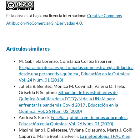
Esta obra está bajo una licencia internacional
Creative Commons
Atribución-NoComercial-SinDerivadas 4.0
.
Artículos similares
M. Gabriela Lorenzo, Constanza Cortez Iribarren,
Preparación de sales perfumadas como estrategia didáctica
desde una perspectiva química
,
Educación en la Química:
Vol. 24 Núm. 01 (2018)
Julieta B. Benítez, Mónica M. Covinich, Valeria D. Trela,
Griselda P. Scipione,
Situación de los estudiantes de
Química Analítica de la FCEQyN de la UNaM para
enfrentar la pandemia Covid 2019
,
Educación en la
Química: Vol. 26 Núm. 02 (2020)
Andrea S. Farré,
Enseñar química en tiempos anormales
,
Educación en la Química: Vol. 26 Núm. 01 (2020)
Maximiliano I. Delletesse, Viviana Colasurdo, María J. Goñi
Capurro, María Beatriz Silverii,
La metodología TPACK en