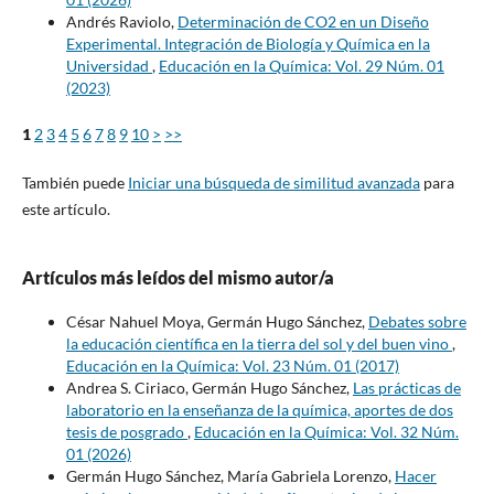
Andrés Raviolo,
Determinación de CO2 en un Diseño
Experimental. Integración de Biología y Química en la
Universidad
,
Educación en la Química: Vol. 29 Núm. 01
(2023)
1
2
3
4
5
6
7
8
9
10
>
>>
También puede
Iniciar una búsqueda de similitud avanzada
para
este artículo.
Artículos más leídos del mismo autor/a
César Nahuel Moya, Germán Hugo Sánchez,
Debates sobre
la educación científica en la tierra del sol y del buen vino
,
Educación en la Química: Vol. 23 Núm. 01 (2017)
Andrea S. Ciriaco, Germán Hugo Sánchez,
Las prácticas de
laboratorio en la enseñanza de la química, aportes de dos
tesis de posgrado
,
Educación en la Química: Vol. 32 Núm.
01 (2026)
Germán Hugo Sánchez, María Gabriela Lorenzo,
Hacer