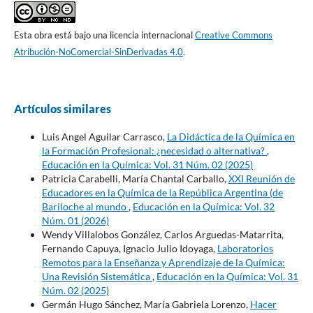
Esta obra está bajo una licencia internacional
Creative Commons
Atribución-NoComercial-SinDerivadas 4.0
.
Artículos similares
Luis Angel Aguilar Carrasco,
La Didáctica de la Química en
la Formación Profesional: ¿necesidad o alternativa?
,
Educación en la Química: Vol. 31 Núm. 02 (2025)
Patricia Carabelli, María Chantal Carballo,
XXI Reunión de
Educadores en la Química de la República Argentina (de
Bariloche al mundo
,
Educación en la Química: Vol. 32
Núm. 01 (2026)
Wendy Villalobos González, Carlos Arguedas-Matarrita,
Fernando Capuya, Ignacio Julio Idoyaga,
Laboratorios
Remotos para la Enseñanza y Aprendizaje de la Química:
Una Revisión Sistemática
,
Educación en la Química: Vol. 31
Núm. 02 (2025)
Germán Hugo Sánchez, María Gabriela Lorenzo,
Hacer