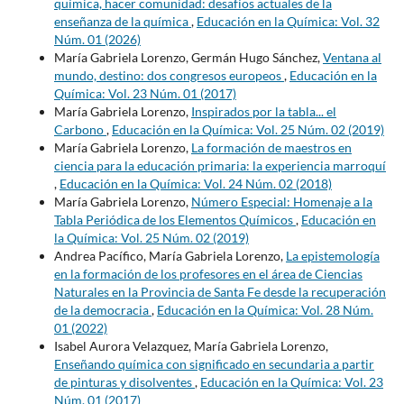
química, hacer comunidad: desafíos actuales de la
enseñanza de la química
,
Educación en la Química: Vol. 32
Núm. 01 (2026)
María Gabriela Lorenzo, Germán Hugo Sánchez,
Ventana al
mundo, destino: dos congresos europeos
,
Educación en la
Química: Vol. 23 Núm. 01 (2017)
María Gabriela Lorenzo,
Inspirados por la tabla... el
Carbono
,
Educación en la Química: Vol. 25 Núm. 02 (2019)
María Gabriela Lorenzo,
La formación de maestros en
ciencia para la educación primaria: la experiencia marroquí
,
Educación en la Química: Vol. 24 Núm. 02 (2018)
María Gabriela Lorenzo,
Número Especial: Homenaje a la
Tabla Periódica de los Elementos Químicos
,
Educación en
la Química: Vol. 25 Núm. 02 (2019)
Andrea Pacífico, María Gabriela Lorenzo,
La epistemología
en la formación de los profesores en el área de Ciencias
Naturales en la Provincia de Santa Fe desde la recuperación
de la democracia
,
Educación en la Química: Vol. 28 Núm.
01 (2022)
Isabel Aurora Velazquez, María Gabriela Lorenzo,
Enseñando química con significado en secundaria a partir
de pinturas y disolventes
,
Educación en la Química: Vol. 23
Núm. 01 (2017)