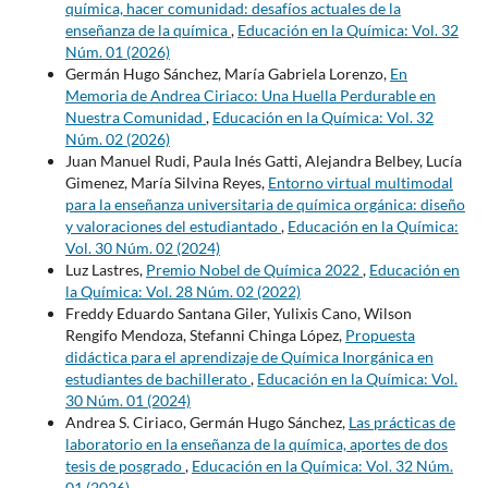
química, hacer comunidad: desafíos actuales de la
enseñanza de la química
,
Educación en la Química: Vol. 32
Núm. 01 (2026)
Germán Hugo Sánchez, María Gabriela Lorenzo,
En
Memoria de Andrea Ciriaco: Una Huella Perdurable en
Nuestra Comunidad
,
Educación en la Química: Vol. 32
Núm. 02 (2026)
Juan Manuel Rudi, Paula Inés Gatti, Alejandra Belbey, Lucía
Gimenez, María Silvina Reyes,
Entorno virtual multimodal
para la enseñanza universitaria de química orgánica: diseño
y valoraciones del estudiantado
,
Educación en la Química:
Vol. 30 Núm. 02 (2024)
Luz Lastres,
Premio Nobel de Química 2022
,
Educación en
la Química: Vol. 28 Núm. 02 (2022)
Freddy Eduardo Santana Giler, Yulixis Cano, Wilson
Rengifo Mendoza, Stefanni Chinga López,
Propuesta
didáctica para el aprendizaje de Química Inorgánica en
estudiantes de bachillerato
,
Educación en la Química: Vol.
30 Núm. 01 (2024)
Andrea S. Ciriaco, Germán Hugo Sánchez,
Las prácticas de
laboratorio en la enseñanza de la química, aportes de dos
tesis de posgrado
,
Educación en la Química: Vol. 32 Núm.
01 (2026)