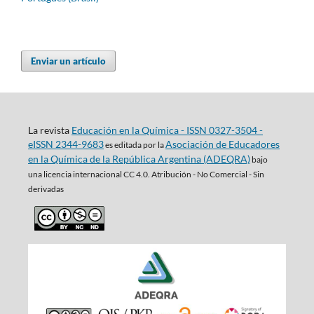
Enviar un artículo
La revista
Educación en la Química - ISSN 0327-3504 -
eISSN 2344-9683
Asociación de Educadores
es editada por la
en la Química de la República Argentina (ADEQRA)
bajo
una
licencia internacional CC 4.0. Atribución - No Comercial - Sin
derivadas