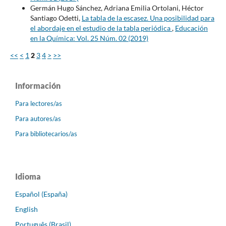
Germán Hugo Sánchez, Adriana Emilia Ortolani, Héctor
Santiago Odetti,
La tabla de la escasez. Una posibilidad para
el abordaje en el estudio de la tabla periódica
,
Educación
en la Química: Vol. 25 Núm. 02 (2019)
<<
<
1
2
3
4
>
>>
Información
Para lectores/as
Para autores/as
Para bibliotecarios/as
Idioma
Español (España)
English
Português (Brasil)