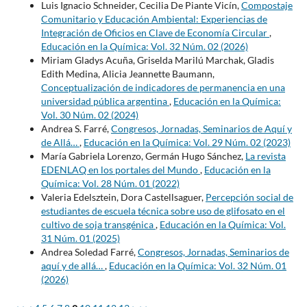
Luis Ignacio Schneider, Cecilia De Piante Vicín,
Compostaje
Comunitario y Educación Ambiental: Experiencias de
Integración de Oficios en Clave de Economía Circular
,
Educación en la Química: Vol. 32 Núm. 02 (2026)
Miriam Gladys Acuña, Griselda Marilú Marchak, Gladis
Edith Medina, Alicia Jeannette Baumann,
Conceptualización de indicadores de permanencia en una
universidad pública argentina
,
Educación en la Química:
Vol. 30 Núm. 02 (2024)
Andrea S. Farré,
Congresos, Jornadas, Seminarios de Aquí y
de Allá…
,
Educación en la Química: Vol. 29 Núm. 02 (2023)
María Gabriela Lorenzo, Germán Hugo Sánchez,
La revista
EDENLAQ en los portales del Mundo
,
Educación en la
Química: Vol. 28 Núm. 01 (2022)
Valeria Edelsztein, Dora Castellsaguer,
Percepción social de
estudiantes de escuela técnica sobre uso de glifosato en el
cultivo de soja transgénica
,
Educación en la Química: Vol.
31 Núm. 01 (2025)
Andrea Soledad Farré,
Congresos, Jornadas, Seminarios de
aquí y de allá…
,
Educación en la Química: Vol. 32 Núm. 01
(2026)