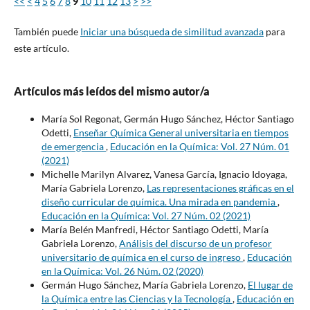
<<
<
4
5
6
7
8
9
10
11
12
13
>
>>
También puede
Iniciar una búsqueda de similitud avanzada
para
este artículo.
Artículos más leídos del mismo autor/a
María Sol Regonat, Germán Hugo Sánchez, Héctor Santiago
Odetti,
Enseñar Química General universitaria en tiempos
de emergencia
,
Educación en la Química: Vol. 27 Núm. 01
(2021)
Michelle Marilyn Alvarez, Vanesa García, Ignacio Idoyaga,
María Gabriela Lorenzo,
Las representaciones gráficas en el
diseño curricular de química. Una mirada en pandemia
,
Educación en la Química: Vol. 27 Núm. 02 (2021)
María Belén Manfredi, Héctor Santiago Odetti, María
Gabriela Lorenzo,
Análisis del discurso de un profesor
universitario de química en el curso de ingreso
,
Educación
en la Química: Vol. 26 Núm. 02 (2020)
Germán Hugo Sánchez, María Gabriela Lorenzo,
El lugar de
la Química entre las Ciencias y la Tecnología
,
Educación en