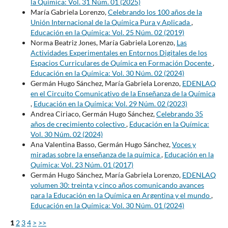
la Química: Vol. 31 Núm. 01 (2025)
María Gabriela Lorenzo,
Celebrando los 100 años de la
Unión Internacional de la Química Pura y Aplicada
,
Educación en la Química: Vol. 25 Núm. 02 (2019)
Norma Beatriz Jones, María Gabriela Lorenzo,
Las
Actividades Experimentales en Entornos Digitales de los
Espacios Curriculares de Química en Formación Docente
,
Educación en la Química: Vol. 30 Núm. 02 (2024)
Germán Hugo Sánchez, María Gabriela Lorenzo,
EDENLAQ
en el Circuito Comunicativo de la Enseñanza de la Química
,
Educación en la Química: Vol. 29 Núm. 02 (2023)
Andrea Ciriaco, Germán Hugo Sánchez,
Celebrando 35
años de crecimiento colectivo
,
Educación en la Química:
Vol. 30 Núm. 02 (2024)
Ana Valentina Basso, Germán Hugo Sánchez,
Voces y
miradas sobre la enseñanza de la química
,
Educación en la
Química: Vol. 23 Núm. 01 (2017)
Germán Hugo Sánchez, María Gabriela Lorenzo,
EDENLAQ
volumen 30: treinta y cinco años comunicando avances
para la Educación en la Química en Argentina y el mundo
,
Educación en la Química: Vol. 30 Núm. 01 (2024)
1
2
3
4
>
>>