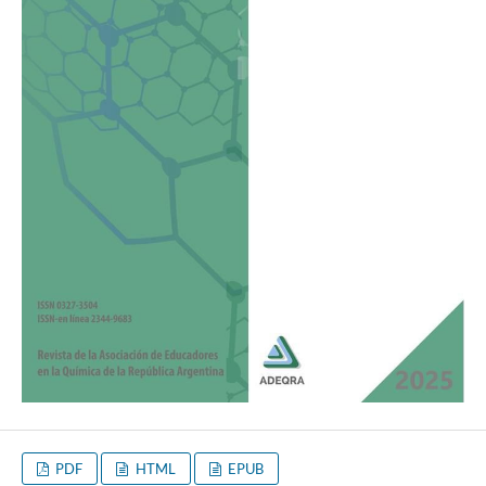
PDF
HTML
EPUB