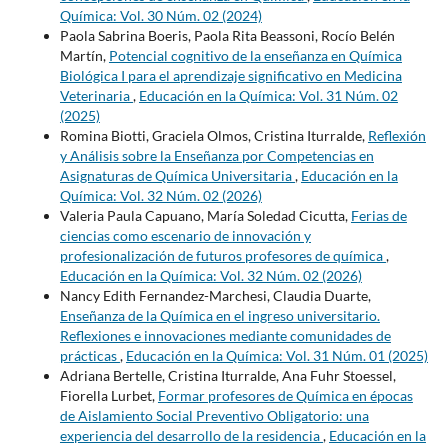
Química: Vol. 30 Núm. 02 (2024)
Paola Sabrina Boeris, Paola Rita Beassoni, Rocío Belén
Martín,
Potencial cognitivo de la enseñanza en Química
Biológica I para el aprendizaje significativo en Medicina
Veterinaria
,
Educación en la Química: Vol. 31 Núm. 02
(2025)
Romina Biotti, Graciela Olmos, Cristina Iturralde,
Reflexión
y Análisis sobre la Enseñanza por Competencias en
Asignaturas de Química Universitaria
,
Educación en la
Química: Vol. 32 Núm. 02 (2026)
Valeria Paula Capuano, María Soledad Cicutta,
Ferias de
ciencias como escenario de innovación y
profesionalización de futuros profesores de química
,
Educación en la Química: Vol. 32 Núm. 02 (2026)
Nancy Edith Fernandez-Marchesi, Claudia Duarte,
Enseñanza de la Química en el ingreso universitario.
Reflexiones e innovaciones mediante comunidades de
prácticas
,
Educación en la Química: Vol. 31 Núm. 01 (2025)
Adriana Bertelle, Cristina Iturralde, Ana Fuhr Stoessel,
Fiorella Lurbet,
Formar profesores de Química en épocas
de Aislamiento Social Preventivo Obligatorio: una
experiencia del desarrollo de la residencia
,
Educación en la