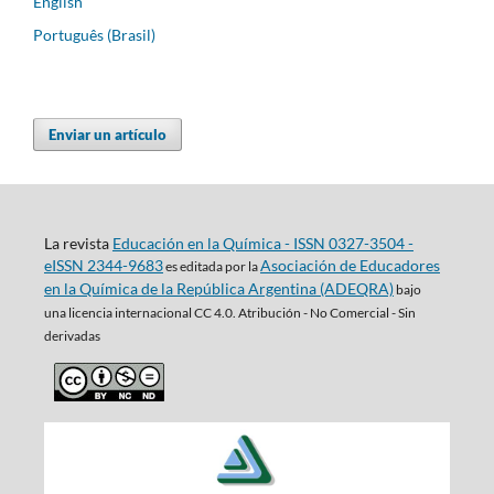
English
Português (Brasil)
Enviar un artículo
La revista
Educación en la Química - ISSN 0327-3504 -
eISSN 2344-9683
Asociación de Educadores
es editada por la
en la Química de la República Argentina (ADEQRA)
bajo
una
licencia internacional CC 4.0. Atribución - No Comercial - Sin
derivadas