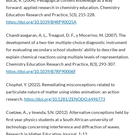
Bucat, R. (2004). Pedagogical content knowledge as a way
forward: applied research in chemistry education. Chemistry
Education Research and Practice, 5(3), 215-228.
https://doi.org/10.1039/B4RP90025A
Chandrasegaran, A. L., Treagust, D. F., y Mocerino, M. (2007). The
development of a two-tier multiple-choice diagnostic instrument
for evaluating secondary school students’ ability to describe and
explain chemical reactions using multiple levels of representation.
Chemistry Education Research and Practice, 8(3), 293-307.
https://doi.org/10.1039/B7RP90006F
Chophel, Y. (2022). Remediating misconceptions related to
particulate nature of matter using video animation: an action
research.
https://doi.org/10.5281/ZENODO.6496773
Coetzee, A., y Imenda, S.N. (2012). Alternative conceptions held by
first year physics students at a South African university of
technology concerning interference and diffraction of waves.
Research in Higher Education Journal, 1-13.