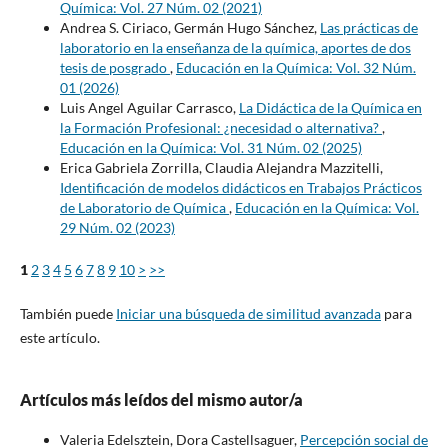
Química: Vol. 27 Núm. 02 (2021)
Andrea S. Ciriaco, Germán Hugo Sánchez,
Las prácticas de
laboratorio en la enseñanza de la química, aportes de dos
tesis de posgrado
,
Educación en la Química: Vol. 32 Núm.
01 (2026)
Luis Angel Aguilar Carrasco,
La Didáctica de la Química en
la Formación Profesional: ¿necesidad o alternativa?
,
Educación en la Química: Vol. 31 Núm. 02 (2025)
Erica Gabriela Zorrilla, Claudia Alejandra Mazzitelli,
Identificación de modelos didácticos en Trabajos Prácticos
de Laboratorio de Química
,
Educación en la Química: Vol.
29 Núm. 02 (2023)
1
2
3
4
5
6
7
8
9
10
>
>>
También puede
Iniciar una búsqueda de similitud avanzada
para
este artículo.
Artículos más leídos del mismo autor/a
Valeria Edelsztein, Dora Castellsaguer,
Percepción social de