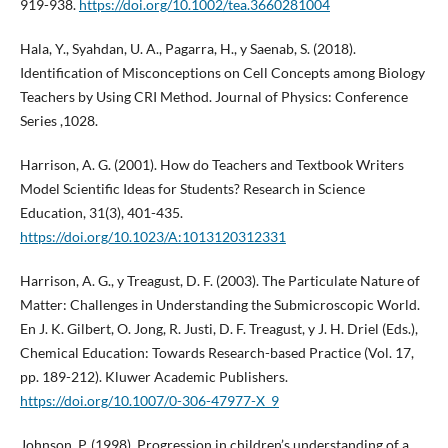
919-938.
https://doi.org/10.1002/tea.3660281004
Hala, Y., Syahdan, U. A., Pagarra, H., y Saenab, S. (2018).
Identification of Misconceptions on Cell Concepts among Biology
Teachers by Using CRI Method. Journal of Physics: Conference
Series ,1028.
Harrison, A. G. (2001). How do Teachers and Textbook Writers
Model Scientific Ideas for Students? Research in Science
Education, 31(3), 401-435.
https://doi.org/10.1023/A:1013120312331
Harrison, A. G., y Treagust, D. F. (2003). The Particulate Nature of
Matter: Challenges in Understanding the Submicroscopic World.
En J. K. Gilbert, O. Jong, R. Justi, D. F. Treagust, y J. H. Driel (Eds.),
Chemical Education: Towards Research-based Practice (Vol. 17,
pp. 189-212). Kluwer Academic Publishers.
https://doi.org/10.1007/0-306-47977-X_9
Johnson, P. (1998). Progression in children’s understanding of a