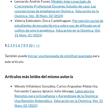
Leonardo Andrés Funes,
Modelo Interconectado de
Crecimiento Profesional Docente. Estudio de caso: Las
concepciones de enseñanza en Química
,
Educación en la
Química: Vol. 30 Núm. 02 (2024)
Valeria Edelsztein, Dora Castellsaguer,
Percepción social de
estudiantes de escuela técnica sobre uso de glifosato en el
cultivo de soja transgénica
,
Educación en la Química: Vol.
31 Núm. 01 (2025)
1
2
3
4
5
6
7
8
9
10
>
>>
También puede
Iniciar una búsqueda de similitud avanzada
para
este artículo.
Artículos más leídos del mismo autor/a
Wendy Villalobos González, Carlos Arguedas-Matarrita,
Fernando Capuya, Ignacio Julio Idoyaga,
Laboratorios
Remotos para la Enseñanza y Aprendizaje de la Química:
Una Revisión Sistemática
,
Educación en la Química: Vol. 31
Núm. 02 (2025)