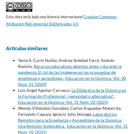
Esta obra está bajo una licencia internacional
Creative Commons
Atribución-NoComercial-SinDerivadas 4.0
.
Artículos similares
Tania A. Curin Nuñez, Andrea Soledad Farré, Andrés
Raviolo,
Recursos educativos abiertos antes y durante la
pandemia. El rol de las imágenes en las propuestas de
enseñanza y aprendizaje
,
Educación en la Química: Vol. 30
Núm. 01 (2024)
Luis Angel Aguilar Carrasco,
La Didáctica de la Química en
la Formación Profesional: ¿necesidad o alternativa?
,
Educación en la Química: Vol. 31 Núm. 02 (2025)
Wendy Villalobos González, Carlos Arguedas-Matarrita,
Fernando Capuya, Ignacio Julio Idoyaga,
Laboratorios
Remotos para la Enseñanza y Aprendizaje de la Química:
Una Revisión Sistemática
,
Educación en la Química: Vol. 31
Núm. 02 (2025)