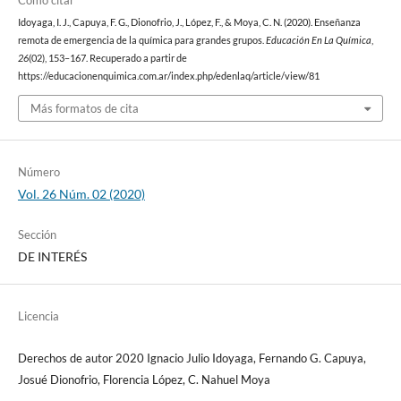
Cómo citar
Idoyaga, I. J., Capuya, F. G., Dionofrio, J., López, F., & Moya, C. N. (2020). Enseñanza
remota de emergencia de la química para grandes grupos.
Educación En La Química
,
26
(02), 153–167. Recuperado a partir de
https://educacionenquimica.com.ar/index.php/edenlaq/article/view/81
Más formatos de cita
Número
Vol. 26 Núm. 02 (2020)
Sección
DE INTERÉS
Licencia
Derechos de autor 2020 Ignacio Julio Idoyaga, Fernando G. Capuya,
Josué Dionofrio, Florencia López, C. Nahuel Moya