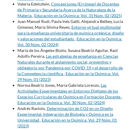
Valeria Edelsztein,
Concepciones (Erróneas) de Docentes
de Primaria y Secundaria Acerca de la Naturaleza de la
Materia
,
Educación en la Química: Vol. 31 Núm. 02 (2025)
Juan Manuel Rudi, Paula Inés Gatti, Alejandra Belbey, Lucía
Gimenez, María Silvina Reyes,
Entorno virtual multimodal
para la enseñanza universitaria de química orgánica: diseño
y valoraciones del estudiantado
,
Educación en la Química:
Vol. 30 Núm. 02 (2024)
María de los Ángeles Bizzio, Susana Beatriz Aguilar, Raúl
Adolfo Pereira,
Las estrategias de enseñanza en Ciencias
Naturales durante el aislamiento social, preventivo y
obligatorio por Pandemia por COVID-19 y el desarrollo de
la Competencia científica
,
Educación en la Química: Vol.
29 Núm. 01 (2023)
Norma Beatriz Jones, María Gabriela Lorenzo,
Las
Actividades Experimentales en Entornos Digitales de los
Espacios Curriculares de Química en Formación Docente
,
Educación en la Química: Vol. 30 Núm. 02 (2024)
Andrés Raviolo,
Determinación de CO2 en un Diseño
Experimental. Integración de Biología y Química en la
Universidad
,
Educación en la Química: Vol. 29 Núm. 01
(2023)