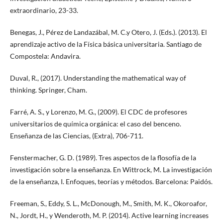
extraordinario, 23-33.
Benegas, J., Pérez de Landazábal, M. C.y Otero, J. (Eds.). (2013). El
aprendizaje activo de la Física básica universitaria. Santiago de
Compostela: Andavira.
Duval, R., (2017). Understanding the mathematical way of
thinking. Springer, Cham.
Farré, A. S., y Lorenzo, M. G., (2009). El CDC de profesores
universitarios de química orgánica: el caso del benceno.
Enseñanza de las Ciencias, (Extra), 706-711.
Fenstermacher, G. D. (1989). Tres aspectos de la flosofía de la
investigación sobre la enseñanza. En Wittrock, M. La investigación
de la enseñanza, I. Enfoques, teorías y métodos. Barcelona: Paidós.
Freeman, S., Eddy, S. L., McDonough, M., Smith, M. K., Okoroafor,
N., Jordt, H., y Wenderoth, M. P. (2014). Active learning increases