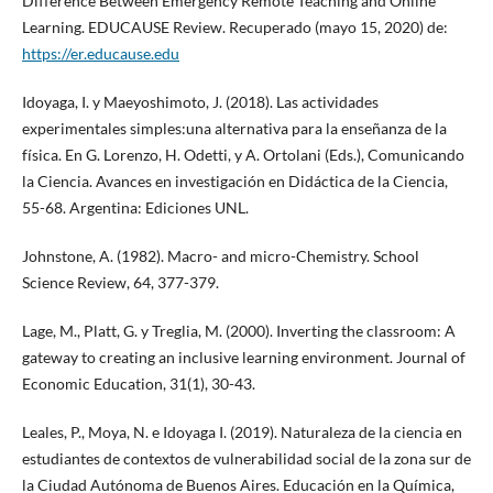
Diﬀerence Between Emergency Remote Teaching and Online
Learning. EDUCAUSE Review. Recuperado (mayo 15, 2020) de:
https://er.educause.edu
Idoyaga, I. y Maeyoshimoto, J. (2018). Las actividades
experimentales simples:una alternativa para la enseñanza de la
física. En G. Lorenzo, H. Odetti, y A. Ortolani (Eds.), Comunicando
la Ciencia. Avances en investigación en Didáctica de la Ciencia,
55-68. Argentina: Ediciones UNL.
Johnstone, A. (1982). Macro- and micro-Chemistry. School
Science Review, 64, 377-379.
Lage, M., Platt, G. y Treglia, M. (2000). Inverting the classroom: A
gateway to creating an inclusive learning environment. Journal of
Economic Education, 31(1), 30-43.
Leales, P., Moya, N. e Idoyaga I. (2019). Naturaleza de la ciencia en
estudiantes de contextos de vulnerabilidad social de la zona sur de
la Ciudad Autónoma de Buenos Aires. Educación en la Química,