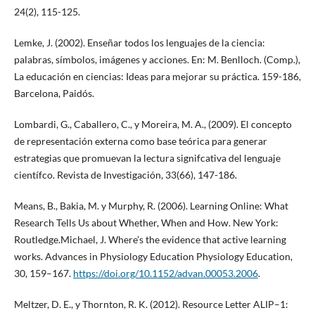
24(2), 115-125.
Lemke, J. (2002). Enseñar todos los lenguajes de la ciencia:
palabras, símbolos, imágenes y acciones. En: M. Benlloch. (Comp.),
La educación en ciencias: Ideas para mejorar su práctica. 159-186,
Barcelona, Paidós.
Lombardi, G., Caballero, C., y Moreira, M. A., (2009). El concepto
de representación externa como base teórica para generar
estrategias que promuevan la lectura signifcativa del lenguaje
científco. Revista de Investigación, 33(66), 147-186.
Means, B., Bakia, M. y Murphy, R. (2006). Learning Online: What
Research Tells Us about Whether, When and How. New York:
Routledge.Michael, J. Where’s the evidence that active learning
works. Advances in Physiology Education Physiology Education,
30, 159–167.
https://doi.org/10.1152/advan.00053.2006
.
Meltzer, D. E., y Thornton, R. K. (2012). Resource Letter ALIP–1: