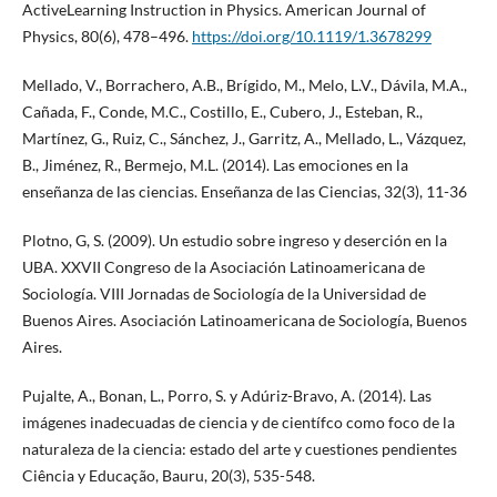
ActiveLearning Instruction in Physics. American Journal of
Physics, 80(6), 478–496.
https://doi.org/10.1119/1.3678299
Mellado, V., Borrachero, A.B., Brígido, M., Melo, L.V., Dávila, M.A.,
Cañada, F., Conde, M.C., Costillo, E., Cubero, J., Esteban, R.,
Martínez, G., Ruiz, C., Sánchez, J., Garritz, A., Mellado, L., Vázquez,
B., Jiménez, R., Bermejo, M.L. (2014). Las emociones en la
enseñanza de las ciencias. Enseñanza de las Ciencias, 32(3), 11-36
Plotno, G, S. (2009). Un estudio sobre ingreso y deserción en la
UBA. XXVII Congreso de la Asociación Latinoamericana de
Sociología. VIII Jornadas de Sociología de la Universidad de
Buenos Aires. Asociación Latinoamericana de Sociología, Buenos
Aires.
Pujalte, A., Bonan, L., Porro, S. y Adúriz-Bravo, A. (2014). Las
imágenes inadecuadas de ciencia y de científco como foco de la
naturaleza de la ciencia: estado del arte y cuestiones pendientes
Ciência y Educação, Bauru, 20(3), 535-548.