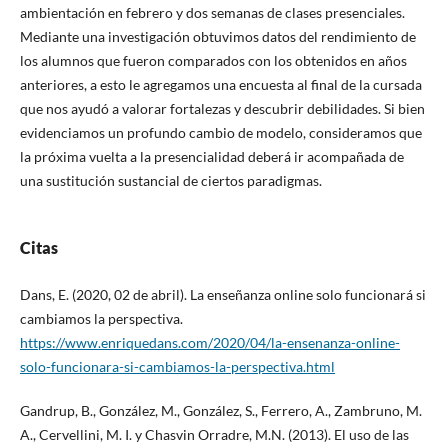
ambientación en febrero y dos semanas de clases presenciales.
Mediante una investigación obtuvimos datos del rendimiento de
los alumnos que fueron comparados con los obtenidos en años
anteriores, a esto le agregamos una encuesta al final de la cursada
que nos ayudó a valorar fortalezas y descubrir debilidades. Si bien
evidenciamos un profundo cambio de modelo, consideramos que
la próxima vuelta a la presencialidad deberá ir acompañada de
una sustitución sustancial de ciertos paradigmas.
Citas
Dans, E. (2020, 02 de abril). La enseñanza online solo funcionará si
cambiamos la perspectiva.
https://www.enriquedans.com/2020/04/la-ensenanza-online-
solo-funcionara-si-cambiamos-la-perspectiva.html
Gandrup, B., González, M., González, S., Ferrero, A., Zambruno, M.
A., Cervellini, M. I. y Chasvin Orradre, M.N. (2013). El uso de las