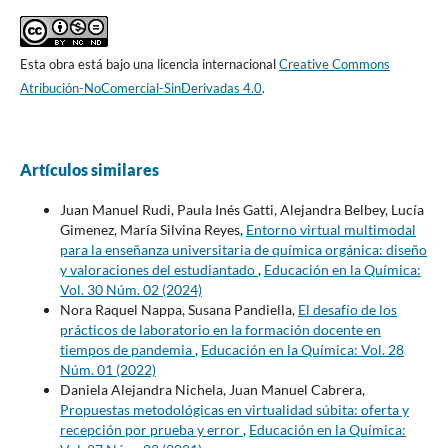
Esta obra está bajo una licencia internacional
Creative Commons
Atribución-NoComercial-SinDerivadas 4.0
.
Artículos similares
Juan Manuel Rudi, Paula Inés Gatti, Alejandra Belbey, Lucía
Gimenez, María Silvina Reyes,
Entorno virtual multimodal
para la enseñanza universitaria de química orgánica: diseño
y valoraciones del estudiantado
,
Educación en la Química:
Vol. 30 Núm. 02 (2024)
Nora Raquel Nappa, Susana Pandiella,
El desafío de los
prácticos de laboratorio en la formación docente en
tiempos de pandemia
,
Educación en la Química: Vol. 28
Núm. 01 (2022)
Daniela Alejandra Nichela, Juan Manuel Cabrera,
Propuestas metodológicas en virtualidad súbita: oferta y
recepción por prueba y error
,
Educación en la Química: