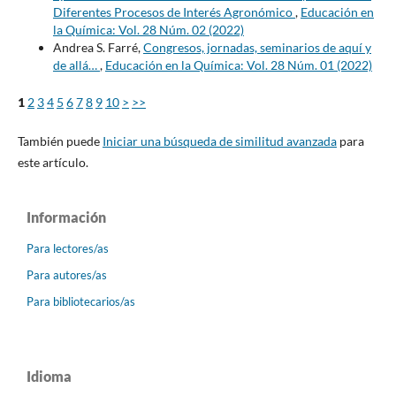
Diferentes Procesos de Interés Agronómico
,
Educación en
la Química: Vol. 28 Núm. 02 (2022)
Andrea S. Farré,
Congresos, jornadas, seminarios de aquí y
de allá…
,
Educación en la Química: Vol. 28 Núm. 01 (2022)
1
2
3
4
5
6
7
8
9
10
>
>>
También puede
Iniciar una búsqueda de similitud avanzada
para
este artículo.
Información
Para lectores/as
Para autores/as
Para bibliotecarios/as
Idioma