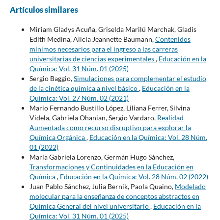
Artículos similares
Miriam Gladys Acuña, Griselda Marilú Marchak, Gladis
Edith Medina, Alicia Jeannette Baumann,
Contenidos
mínimos necesarios para el ingreso a las carreras
universitarias de ciencias experimentales
,
Educación en la
Química: Vol. 31 Núm. 01 (2025)
Sergio Baggio,
Simulaciones para complementar el estudio
de la cinética química a nivel básico
,
Educación en la
Química: Vol. 27 Núm. 02 (2021)
Mario Fernando Bustillo López, Liliana Ferrer, Silvina
Videla, Gabriela Ohanian, Sergio Vardaro,
Realidad
Aumentada como recurso disruptivo para explorar la
Química Orgánica
,
Educación en la Química: Vol. 28 Núm.
01 (2022)
María Gabriela Lorenzo, Germán Hugo Sánchez,
Transformaciones y Continuidades en la Educación en
Química
,
Educación en la Química: Vol. 28 Núm. 02 (2022)
Juan Pablo Sánchez, Julia Bernik, Paola Quaino,
Modelado
molecular para la enseñanza de conceptos abstractos en
Química General del nivel universitario
,
Educación en la
Química: Vol. 31 Núm. 01 (2025)