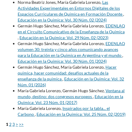
Norma Beatriz Jones, María Gabriela Lorenzo,
Las
Actividades Experimentales en Entornos Digitales de los
Espacios Curriculares de Química en Formación Docente
,
Educación en la Química: Vol. 30 Núm. 02 (2024)
Germán Hugo Sánchez, María Gabriela Lorenzo,
EDENLAQ
en el Circuito Comunicativo de la Enseñanza de la Química
,
Educación en la Química: Vol. 29 Núm. 02 (2023)
Germán Hugo Sánchez, María Gabriela Lorenzo,
EDENLAQ
volumen 30: treinta y cinco años comunicando avances
para la Educación en la Química en Argentina y el mundo
,
Educación en la Química: Vol. 30 Núm. 01 (2024)
Germán Hugo Sánchez, María Gabriela Lorenzo,
Hacer
química, hacer comunidad: desafíos actuales de la
enseñanza de la química
,
Educación en la Química: Vol. 32
Núm. 01 (2026)
María Gabriela Lorenzo, Germán Hugo Sánchez,
Ventana al
mundo, destino: dos congresos europeos
,
Educación en la
Química: Vol. 23 Núm. 01 (2017)
María Gabriela Lorenzo,
Inspirados por la tabla... el
Carbono
,
Educación en la Química: Vol. 25 Núm. 02 (2019)
1
2
3
>
>>