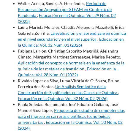
Walter Acosta, Sandra A. Hernández,
Período de
Recuperación Apoyado por STEAM en Contexto de
Pandemia
,
Educación en la Química: Vol. 29 Núm. 02
(2023)
Laura Mariela Morales, Claudia Alejandra Mazzitelli, Érica
Gabriela Zorrilla,
La evaluación y el aprendizaje en química
en el nivel secundario y en el nivel superior
,
Educación en
la Química: Vol. 32 Núm. 01 (2026)
Fabiana Lairion, Christian Saporito Magriñá, Alejandra
Cimato, Margarita Martinez Sarrasague, Marisa Repetto,
Aplicación del concepto de hormesis en la enseñanza de la
química de los metales de transición
,
Educación en la
Química: Vol. 28 Núm. 01 (2022)
Rivaldo Lopes da Silva, Luma Vitória de O. Souza, Bruno
Ferreira dos Santos,
Un Análisis Semántico de la
Construcción de Significados en las Clases de Química
,
Educación en la Química: Vol. 32 Núm. 02 (2026)
Paola Soledad Bustamante, José Eduardo Galiano, José
Manuel Sáez López,
Propuesta de estudio de competencias
para el ingreso en carreras científicas tecnológicas
universitarias
,
Educación en la Química: Vol. 30 Núm. 02
(2024)