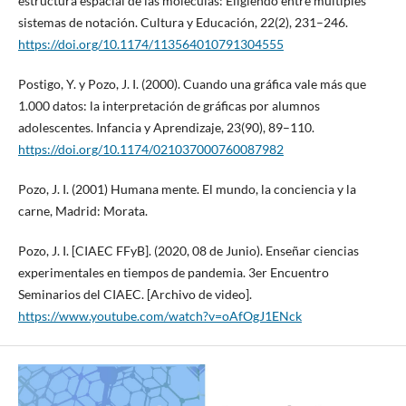
estructura espacial de las moléculas: Eligiendo entre múltiples
sistemas de notación. Cultura y Educación, 22(2), 231–246.
https://doi.org/10.1174/113564010791304555
Postigo, Y. y Pozo, J. I. (2000). Cuando una gráfica vale más que
1.000 datos: la interpretación de gráficas por alumnos
adolescentes. Infancia y Aprendizaje, 23(90), 89–110.
https://doi.org/10.1174/021037000760087982
Pozo, J. I. (2001) Humana mente. El mundo, la conciencia y la
carne, Madrid: Morata.
Pozo, J. I. [CIAEC FFyB]. (2020, 08 de Junio). Enseñar ciencias
experimentales en tiempos de pandemia. 3er Encuentro
Seminarios del CIAEC. [Archivo de video].
https://www.youtube.com/watch?v=oAfOgJ1ENck