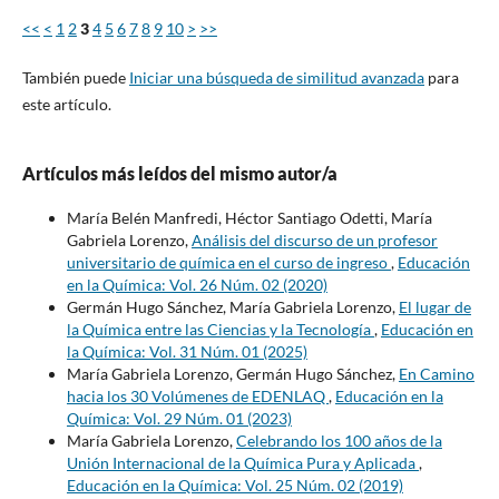
<<
<
1
2
3
4
5
6
7
8
9
10
>
>>
También puede
Iniciar una búsqueda de similitud avanzada
para
este artículo.
Artículos más leídos del mismo autor/a
María Belén Manfredi, Héctor Santiago Odetti, María
Gabriela Lorenzo,
Análisis del discurso de un profesor
universitario de química en el curso de ingreso
,
Educación
en la Química: Vol. 26 Núm. 02 (2020)
Germán Hugo Sánchez, María Gabriela Lorenzo,
El lugar de
la Química entre las Ciencias y la Tecnología
,
Educación en
la Química: Vol. 31 Núm. 01 (2025)
María Gabriela Lorenzo, Germán Hugo Sánchez,
En Camino
hacia los 30 Volúmenes de EDENLAQ
,
Educación en la
Química: Vol. 29 Núm. 01 (2023)
María Gabriela Lorenzo,
Celebrando los 100 años de la
Unión Internacional de la Química Pura y Aplicada
,
Educación en la Química: Vol. 25 Núm. 02 (2019)