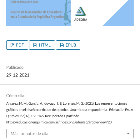
PDF
HTML
EPUB
Publicado
29-12-2021
Cómo citar
Alvarez, M. M., García, V., Idoyaga, I., & Lorenzo, M. G. (2021). Las representaciones
gráficas en el diseño curricular de química. Una mirada en pandemia .
Educación En La
Química
,
27
(02), 158–165. Recuperado a partir de
https://educacionenquimica.com.ar/index.php/edenlaq/article/view/28
Más formatos de cita