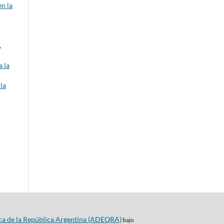
n la
,
 la
la
ca de la República Argentina (ADEQRA)
bajo