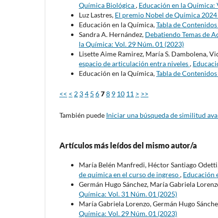
Química Biológica
,
Educación en la Química: 
Luz Lastres,
El premio Nobel de Química 202
Educación en la Química,
Tabla de Contenido
Sandra A. Hernández,
Debatiendo Temas de Act
la Química: Vol. 29 Núm. 01 (2023)
Lisette Aime Ramirez, María S. Dambolena, Vic
espacio de articulación entra niveles
,
Educació
Educación en la Química,
Tabla de Contenido
<<
<
2
3
4
5
6
7
8
9
10
11
>
>>
También puede
Iniciar una búsqueda de similitud av
Artículos más leídos del mismo autor/a
María Belén Manfredi, Héctor Santiago Odetti
de química en el curso de ingreso
,
Educación e
Germán Hugo Sánchez, María Gabriela Lorenz
Química: Vol. 31 Núm. 01 (2025)
María Gabriela Lorenzo, Germán Hugo Sánche
Química: Vol. 29 Núm. 01 (2023)