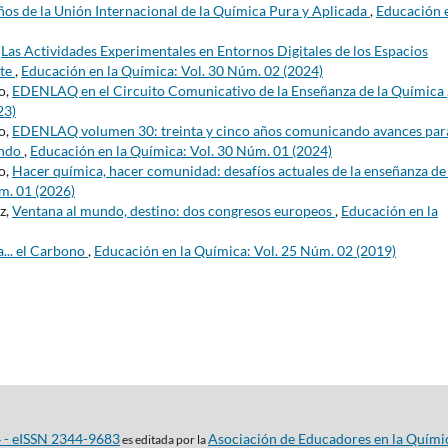
os de la Unión Internacional de la Química Pura y Aplicada
,
Educación e
,
Las Actividades Experimentales en Entornos Digitales de los Espacios
nte
,
Educación en la Química: Vol. 30 Núm. 02 (2024)
o,
EDENLAQ en el Circuito Comunicativo de la Enseñanza de la Química
23)
o,
EDENLAQ volumen 30: treinta y cinco años comunicando avances para
undo
,
Educación en la Química: Vol. 30 Núm. 01 (2024)
o,
Hacer química, hacer comunidad: desafíos actuales de la enseñanza de 
m. 01 (2026)
z,
Ventana al mundo, destino: dos congresos europeos
,
Educación en la
a... el Carbono
,
Educación en la Química: Vol. 25 Núm. 02 (2019)
4 - eISSN 2344-9683
Asociación de Educadores en la Quími
es editada por la