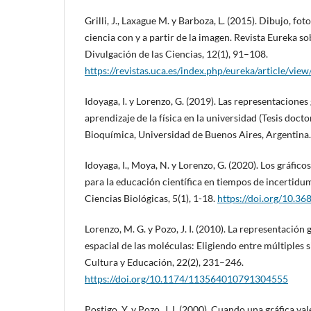
Grilli, J., Laxague M. y Barboza, L. (2015). Dibujo, fot
ciencia con y a partir de la imagen. Revista Eureka s
Divulgación de las Ciencias, 12(1), 91–108.
https://revistas.uca.es/index.php/eureka/article/vie
Idoyaga, I. y Lorenzo, G. (2019). Las representaciones 
aprendizaje de la física en la universidad (Tesis doct
Bioquímica, Universidad de Buenos Aires, Argentina.
Idoyaga, I., Moya, N. y Lorenzo, G. (2020). Los gráfico
para la educación científica en tiempos de incertidu
Ciencias Biológicas, 5(1), 1-18.
https://doi.org/10.3
Lorenzo, M. G. y Pozo, J. I. (2010). La representación 
espacial de las moléculas: Eligiendo entre múltiples 
Cultura y Educación, 22(2), 231–246.
https://doi.org/10.1174/113564010791304555
Postigo, Y. y Pozo, J. I. (2000). Cuando una gráfica va