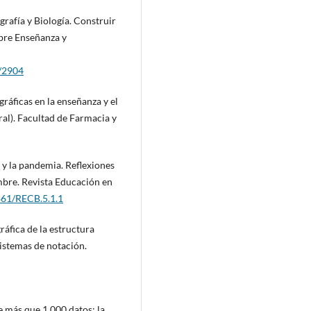
ografía y Biología. Construir
obre Enseñanza y
w/2904
gráficas en la enseñanza y el
oral). Facultad de Farmacia y
s y la pandemia. Reflexiones
mbre. Revista Educación en
6861/RECB.5.1.1
gráfica de la estructura
sistemas de notación.
le más que 1.000 datos: la