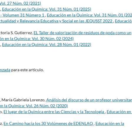
Vol. 27 Núm. 02 (2021)
4
,
Educación en la Química: Vol. 31 Núm. 01 (2025)
s - Volumen 31 Número 1
,
Educación en la Química: Vol. 31 Núm. 01 (20
ualidad y Relevancia Educativa y Social en las JEQUSST 2022
,
Educació
toria S. Gutierrez,
EL Taller de valorización de residuos de poda como un
n en la Química: Vol. 30 Núm. 02 (2024)
s
,
Educación en la Química: Vol. 28 Núm. 01 (2022)
anzada
para este artículo.
, María Gabriela Lorenzo,
Análisis del discurso de un profesor universita
n la Química: Vol. 26 Núm. 02 (2020)
o,
El lugar de la Química entre las Ciencias y la Tecnología
,
Educación en 
z,
En Camino hacia los 30 Volúmenes de EDENLAQ
,
Educación en la