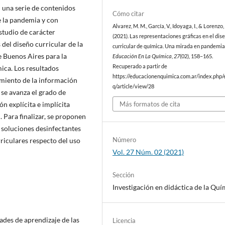
 una serie de contenidos
Cómo citar
e la pandemia y con
Alvarez, M. M., García, V., Idoyaga, I., & Lorenzo,
studio de carácter
(2021). Las representaciones gráficas en el dis
 del diseño curricular de la
curricular de química. Una mirada en pandemia 
 Buenos Aires para la
Educación En La Química
,
27
(02), 158–165.
Recuperado a partir de
ica. Los resultados
https://educacionenquimica.com.ar/index.php/
amiento de la información
q/article/view/28
se avanza el grado de
n explícita e implícita
Más formatos de cita
 Para finalizar, se proponen
e soluciones desinfectantes
Número
riculares respecto del uso
Vol. 27 Núm. 02 (2021)
Sección
Investigación en didáctica de la Quí
tades de aprendizaje de las
Licencia