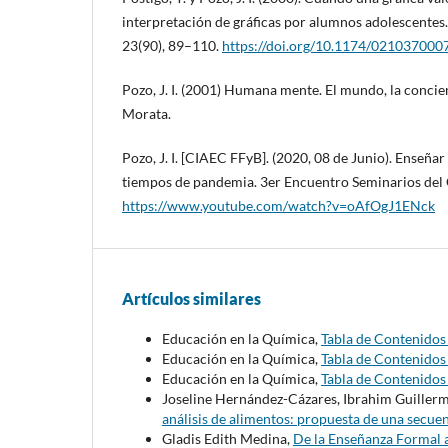
interpretación de gráficas por alumnos adolescentes.
23(90), 89–110.
https://doi.org/10.1174/02103700
Pozo, J. I. (2001) Humana mente. El mundo, la concien
Morata.
Pozo, J. I. [CIAEC FFyB]. (2020, 08 de Junio). Enseña
tiempos de pandemia. 3er Encuentro Seminarios del 
https://www.youtube.com/watch?v=oAfOgJ1ENck
Artículos similares
Educación en la Química,
Tabla de Contenido
Educación en la Química,
Tabla de Contenido
Educación en la Química,
Tabla de Contenido
Joseline Hernández-Cázares, Ibrahim Guiller
análisis de alimentos: propuesta de una secue
Gladis Edith Medina,
De la Enseñanza Formal a