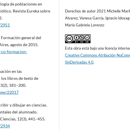
ología de poblaciones en
iótico. Revista Eureka sobre
Derechos de autor 2021 Michelle Mari
2.
Alvarez, Vanesa García, Ignacio Idoyag
w/2951
María Gabriela Lorenzo
. Formación general del
Aires, agosto de 2015.
Esta obra está bajo una licencia interna
s-co-formacion-
Creative Commons Atribución-NoCome
SinDerivadas 4.0
.
mación en las
los libros de texto de
23(2), 181–200.
view/22017
ibir y dibujar en ciencias.
entales del alumnado.
Ciencias, 12(3), 441–455.
w/2934