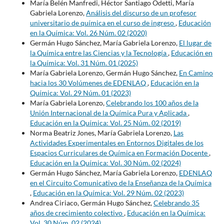
María Belén Manfredi, Héctor Santiago Odetti, María
Gabriela Lorenzo,
Análisis del discurso de un profesor
universitario de química en el curso de ingreso
,
Educación
en la Química: Vol. 26 Núm. 02 (2020)
Germán Hugo Sánchez, María Gabriela Lorenzo,
El lugar de
la Química entre las Ciencias y la Tecnología
,
Educación en
la Química: Vol. 31 Núm. 01 (2025)
María Gabriela Lorenzo, Germán Hugo Sánchez,
En Camino
hacia los 30 Volúmenes de EDENLAQ
,
Educación en la
Química: Vol. 29 Núm. 01 (2023)
María Gabriela Lorenzo,
Celebrando los 100 años de la
Unión Internacional de la Química Pura y Aplicada
,
Educación en la Química: Vol. 25 Núm. 02 (2019)
Norma Beatriz Jones, María Gabriela Lorenzo,
Las
Actividades Experimentales en Entornos Digitales de los
Espacios Curriculares de Química en Formación Docente
,
Educación en la Química: Vol. 30 Núm. 02 (2024)
Germán Hugo Sánchez, María Gabriela Lorenzo,
EDENLAQ
en el Circuito Comunicativo de la Enseñanza de la Química
,
Educación en la Química: Vol. 29 Núm. 02 (2023)
Andrea Ciriaco, Germán Hugo Sánchez,
Celebrando 35
años de crecimiento colectivo
,
Educación en la Química:
Vol. 30 Núm. 02 (2024)