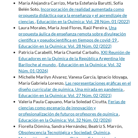
María Alejandra Carrizo, Marta Estefanía Barutti, Sofía
Belén Soto,
Incorporación de realidad aumentada como
propuesta didáctica para la enseñanza y el aprendizaje de
ciencias
,
Educación en la Química: Vol. 28 Núm. 01 (2022)
Laura Morales, María José Flores, Raúl Pereira,
Una
propuesta áulica de enseñanza remota sobre divulgación
científica y pseudocientífica en tiempos de covid-19
,
Educación en la Química: Vol. 28 Núm. 02 (2022)
Patricia Carabelli, María Chantal Carballo,
XXI Reunión de
Educadores en la Química de la República Argentina (de
Bariloche al mundo
,
Educación en la Química: Vol. 32
Núm. 01 (2026)
Michelle Marilyn Alvarez, Vanesa García, Ignacio Idoyaga,
María Gabriela Lorenzo,
Las representaciones gráficas en el
diseño curricular de química. Una mirada en pandemia
,
Educación en la Química: Vol. 27 Núm. 02 (2021)
Valeria Paula Capuano, María Soledad Cicutta,
Ferias de
ciencias como escenario de innovación y
profesionalización de futuros profesores de química
,
Educación en la Química: Vol. 32 Núm. 02 (2026)
Fiorella Dómina, Sandra Hernández, Beatriz S. Marrón,
Obsolescencia Tecnológica y Sociedad: Química,