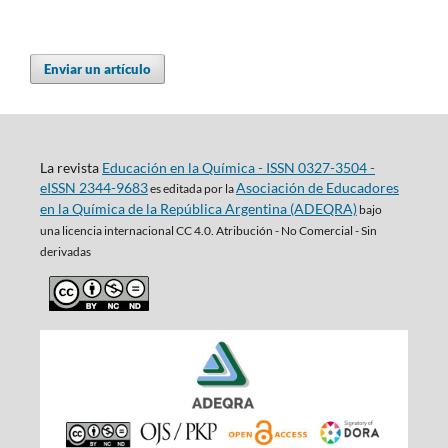
Enviar un artículo
La revista
Educación en la Química - ISSN 0327-3504 -
eISSN 2344-9683
Asociación de Educadores
es editada por la
en la Química de la República Argentina (ADEQRA)
bajo
una
licencia internacional CC 4.0. Atribución - No Comercial - Sin
derivadas