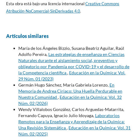
Esta obra está bajo una licencia internacional
Creative Commons
Atribución-NoComercial-SinDerivadas 4.0
.
Artículos similares
María de los Ángeles Bizzio, Susana Beatriz Aguilar, Raúl
Adolfo Pereira,
Las estrategias de enseñanza en Ciencias
Naturales durante el aislamiento social, preventivo y
obligatorio por Pandemia por COVID-19 y el desarrollo de
la Competencia científica
,
Educación en la Química: Vol.
29 Núm. 01 (2023)
Germán Hugo Sánchez, María Gabriela Lorenzo,
En
Memoria de Andrea Ciriaco: Una Huella Perdurable en
Nuestra Comunidad
,
Educación en la Química: Vol. 32
Núm. 02 (2026)
Wendy Villalobos González, Carlos Arguedas-Matarrita,
Fernando Capuya, Ignacio Julio Idoyaga,
Laboratorios
Remotos para la Enseñanza y Aprendizaje de la Química:
Una Revisión Sistemática
,
Educación en la Química: Vol. 31
Núm. 02 (2025)