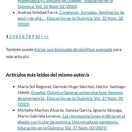
Matemática y Consumo en Diálogo
,
Educación en la
Química: Vol. 32 Núm. 02 (2026)
Andrea Soledad Farré,
Congresos, Jornadas, Seminarios de
aquí y de allá…
,
Educación en la Química: Vol. 32 Núm. 02
(2026)
1
2
3
4
5
6
7
8
9
10
>
>>
También puede
Iniciar una búsqueda de similitud avanzada
para
este artículo.
Artículos más leídos del mismo autor/a
María Sol Regonat, Germán Hugo Sánchez, Héctor Santiago
Odetti,
Enseñar Química General universitaria en tiempos
de emergencia
,
Educación en la Química: Vol. 27 Núm. 01
(2021)
Michelle Marilyn Alvarez, Vanesa García, Ignacio Idoyaga,
María Gabriela Lorenzo,
Las representaciones gráficas en el
diseño curricular de química. Una mirada en pandemia
,
Educación en la Química: Vol. 27 Núm. 02 (2021)