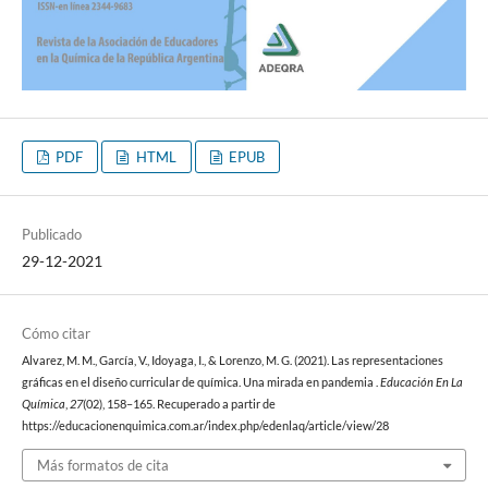
PDF
HTML
EPUB
Publicado
29-12-2021
Cómo citar
Alvarez, M. M., García, V., Idoyaga, I., & Lorenzo, M. G. (2021). Las representaciones
gráficas en el diseño curricular de química. Una mirada en pandemia .
Educación En La
Química
,
27
(02), 158–165. Recuperado a partir de
https://educacionenquimica.com.ar/index.php/edenlaq/article/view/28
Más formatos de cita