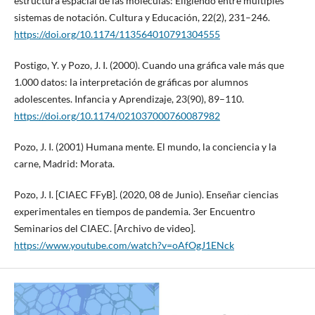
estructura espacial de las moléculas: Eligiendo entre múltiples
sistemas de notación. Cultura y Educación, 22(2), 231–246.
https://doi.org/10.1174/113564010791304555
Postigo, Y. y Pozo, J. I. (2000). Cuando una gráfica vale más que
1.000 datos: la interpretación de gráficas por alumnos
adolescentes. Infancia y Aprendizaje, 23(90), 89–110.
https://doi.org/10.1174/021037000760087982
Pozo, J. I. (2001) Humana mente. El mundo, la conciencia y la
carne, Madrid: Morata.
Pozo, J. I. [CIAEC FFyB]. (2020, 08 de Junio). Enseñar ciencias
experimentales en tiempos de pandemia. 3er Encuentro
Seminarios del CIAEC. [Archivo de video].
https://www.youtube.com/watch?v=oAfOgJ1ENck