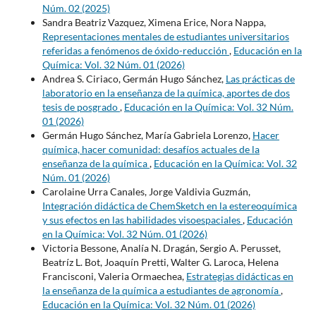
Núm. 02 (2025)
Sandra Beatriz Vazquez, Ximena Erice, Nora Nappa,
Representaciones mentales de estudiantes universitarios
referidas a fenómenos de óxido-reducción
,
Educación en la
Química: Vol. 32 Núm. 01 (2026)
Andrea S. Ciriaco, Germán Hugo Sánchez,
Las prácticas de
laboratorio en la enseñanza de la química, aportes de dos
tesis de posgrado
,
Educación en la Química: Vol. 32 Núm.
01 (2026)
Germán Hugo Sánchez, María Gabriela Lorenzo,
Hacer
química, hacer comunidad: desafíos actuales de la
enseñanza de la química
,
Educación en la Química: Vol. 32
Núm. 01 (2026)
Carolaine Urra Canales, Jorge Valdivia Guzmán,
Integración didáctica de ChemSketch en la estereoquímica
y sus efectos en las habilidades visoespaciales
,
Educación
en la Química: Vol. 32 Núm. 01 (2026)
Victoria Bessone, Analía N. Dragán, Sergio A. Perusset,
Beatríz L. Bot, Joaquín Pretti, Walter G. Laroca, Helena
Francisconi, Valeria Ormaechea,
Estrategias didácticas en
la enseñanza de la química a estudiantes de agronomía
,
Educación en la Química: Vol. 32 Núm. 01 (2026)