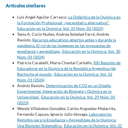
Artículos similares
Luis Angel Aguilar Carrasco,
La Didáctica de la Química en
la Formación Profesional: ¿necesidad o alternativa?
,
Educación en la Química: Vol. 31 Núm. 02 (2025)
Tania A. Curin Nuñez, Andrea Soledad Farré, Andrés
Raviolo,
Recursos educativos abiertos antes y durante la
pandemia. El rol de las imágenes en las propuestas de
enseñanza y aprendizaje
,
Educación en la Química: Vol. 30
Núm. 01 (2024)
Patricia Carabelli, María Chantal Carballo,
XXI Reunión de
Educadores en la Química de la República Argentina (de
Bariloche al mundo
,
Educación en la Química: Vol. 32
Núm. 01 (2026)
Andrés Raviolo,
Determinación de CO2 en un Diseño
Experimental. Integración de Biología y Química en la
Universidad
,
Educación en la Química: Vol. 29 Núm. 01
(2023)
Wendy Villalobos González, Carlos Arguedas-Matarrita,
Fernando Capuya, Ignacio Julio Idoyaga,
Laboratorios
Remotos para la Enseñanza y Aprendizaje de la Química:
Una Revisión Sistemática
,
Educación en la Química: Vol. 31