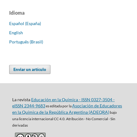
Idioma
Español (España)
English
Português (Brasil)
Enviar un artículo
La revista
Educación en la Química - ISSN 0327-3504 -
eISSN 2344-9683
Asociación de Educadores
es editada por la
en la Química de la República Argentina (ADEQRA)
bajo
una
licencia internacional CC 4.0. Atribución - No Comercial - Sin
derivadas