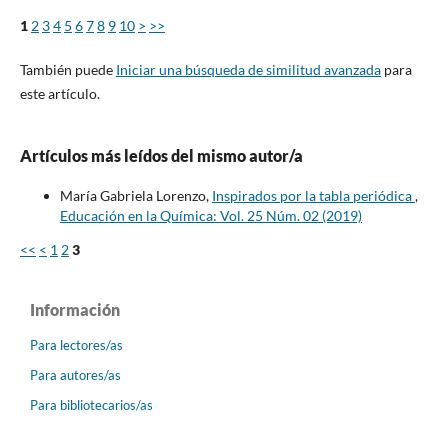
1
2
3
4
5
6
7
8
9
10
>
>>
También puede
Iniciar una búsqueda de similitud avanzada
para
este artículo.
Artículos más leídos del mismo autor/a
María Gabriela Lorenzo,
Inspirados por la tabla periódica
,
Educación en la Química: Vol. 25 Núm. 02 (2019)
<<
<
1
2
3
Información
Para lectores/as
Para autores/as
Para bibliotecarios/as