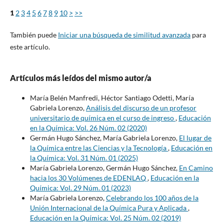
1
2
3
4
5
6
7
8
9
10
>
>>
También puede
Iniciar una búsqueda de similitud avanzada
para
este artículo.
Artículos más leídos del mismo autor/a
María Belén Manfredi, Héctor Santiago Odetti, María
Gabriela Lorenzo,
Análisis del discurso de un profesor
universitario de química en el curso de ingreso
,
Educación
en la Química: Vol. 26 Núm. 02 (2020)
Germán Hugo Sánchez, María Gabriela Lorenzo,
El lugar de
la Química entre las Ciencias y la Tecnología
,
Educación en
la Química: Vol. 31 Núm. 01 (2025)
María Gabriela Lorenzo, Germán Hugo Sánchez,
En Camino
hacia los 30 Volúmenes de EDENLAQ
,
Educación en la
Química: Vol. 29 Núm. 01 (2023)
María Gabriela Lorenzo,
Celebrando los 100 años de la
Unión Internacional de la Química Pura y Aplicada
,
Educación en la Química: Vol. 25 Núm. 02 (2019)