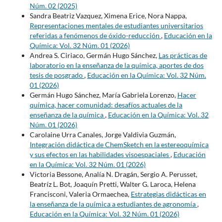
Núm. 02 (2025)
Sandra Beatriz Vazquez, Ximena Erice, Nora Nappa,
Representaciones mentales de estudiantes universitarios
referidas a fenómenos de óxido-reducción
,
Educación en la
Química: Vol. 32 Núm. 01 (2026)
Andrea S. Ciriaco, Germán Hugo Sánchez,
Las prácticas de
laboratorio en la enseñanza de la química, aportes de dos
tesis de posgrado
,
Educación en la Química: Vol. 32 Núm.
01 (2026)
Germán Hugo Sánchez, María Gabriela Lorenzo,
Hacer
química, hacer comunidad: desafíos actuales de la
enseñanza de la química
,
Educación en la Química: Vol. 32
Núm. 01 (2026)
Carolaine Urra Canales, Jorge Valdivia Guzmán,
Integración didáctica de ChemSketch en la estereoquímica
y sus efectos en las habilidades visoespaciales
,
Educación
en la Química: Vol. 32 Núm. 01 (2026)
Victoria Bessone, Analía N. Dragán, Sergio A. Perusset,
Beatríz L. Bot, Joaquín Pretti, Walter G. Laroca, Helena
Francisconi, Valeria Ormaechea,
Estrategias didácticas en
la enseñanza de la química a estudiantes de agronomía
,
Educación en la Química: Vol. 32 Núm. 01 (2026)