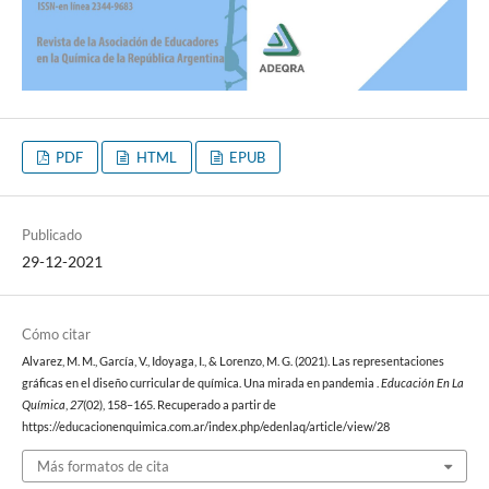
PDF
HTML
EPUB
Publicado
29-12-2021
Cómo citar
Alvarez, M. M., García, V., Idoyaga, I., & Lorenzo, M. G. (2021). Las representaciones
gráficas en el diseño curricular de química. Una mirada en pandemia .
Educación En La
Química
,
27
(02), 158–165. Recuperado a partir de
https://educacionenquimica.com.ar/index.php/edenlaq/article/view/28
Más formatos de cita