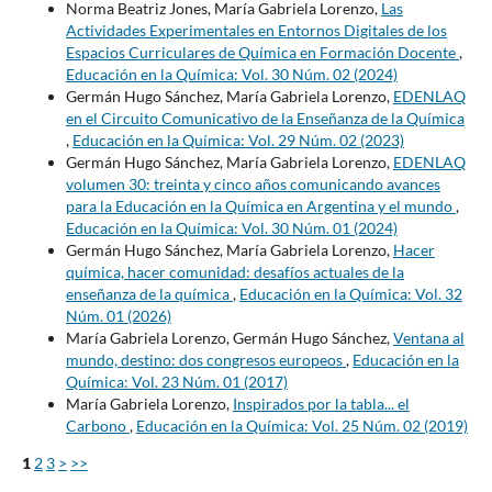
Norma Beatriz Jones, María Gabriela Lorenzo,
Las
Actividades Experimentales en Entornos Digitales de los
Espacios Curriculares de Química en Formación Docente
,
Educación en la Química: Vol. 30 Núm. 02 (2024)
Germán Hugo Sánchez, María Gabriela Lorenzo,
EDENLAQ
en el Circuito Comunicativo de la Enseñanza de la Química
,
Educación en la Química: Vol. 29 Núm. 02 (2023)
Germán Hugo Sánchez, María Gabriela Lorenzo,
EDENLAQ
volumen 30: treinta y cinco años comunicando avances
para la Educación en la Química en Argentina y el mundo
,
Educación en la Química: Vol. 30 Núm. 01 (2024)
Germán Hugo Sánchez, María Gabriela Lorenzo,
Hacer
química, hacer comunidad: desafíos actuales de la
enseñanza de la química
,
Educación en la Química: Vol. 32
Núm. 01 (2026)
María Gabriela Lorenzo, Germán Hugo Sánchez,
Ventana al
mundo, destino: dos congresos europeos
,
Educación en la
Química: Vol. 23 Núm. 01 (2017)
María Gabriela Lorenzo,
Inspirados por la tabla... el
Carbono
,
Educación en la Química: Vol. 25 Núm. 02 (2019)
1
2
3
>
>>