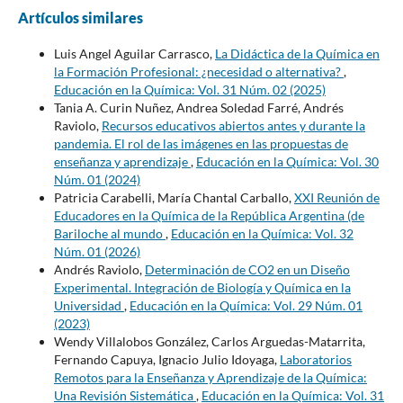
Artículos similares
Luis Angel Aguilar Carrasco,
La Didáctica de la Química en
la Formación Profesional: ¿necesidad o alternativa?
,
Educación en la Química: Vol. 31 Núm. 02 (2025)
Tania A. Curin Nuñez, Andrea Soledad Farré, Andrés
Raviolo,
Recursos educativos abiertos antes y durante la
pandemia. El rol de las imágenes en las propuestas de
enseñanza y aprendizaje
,
Educación en la Química: Vol. 30
Núm. 01 (2024)
Patricia Carabelli, María Chantal Carballo,
XXI Reunión de
Educadores en la Química de la República Argentina (de
Bariloche al mundo
,
Educación en la Química: Vol. 32
Núm. 01 (2026)
Andrés Raviolo,
Determinación de CO2 en un Diseño
Experimental. Integración de Biología y Química en la
Universidad
,
Educación en la Química: Vol. 29 Núm. 01
(2023)
Wendy Villalobos González, Carlos Arguedas-Matarrita,
Fernando Capuya, Ignacio Julio Idoyaga,
Laboratorios
Remotos para la Enseñanza y Aprendizaje de la Química:
Una Revisión Sistemática
,
Educación en la Química: Vol. 31