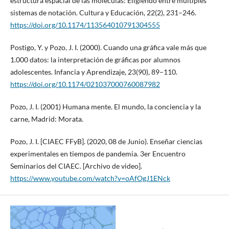
estructura espacial de las moléculas: Eligiendo entre múltiples
sistemas de notación. Cultura y Educación, 22(2), 231–246.
https://doi.org/10.1174/113564010791304555
Postigo, Y. y Pozo, J. I. (2000). Cuando una gráfica vale más que
1.000 datos: la interpretación de gráficas por alumnos
adolescentes. Infancia y Aprendizaje, 23(90), 89–110.
https://doi.org/10.1174/021037000760087982
Pozo, J. I. (2001) Humana mente. El mundo, la conciencia y la
carne, Madrid: Morata.
Pozo, J. I. [CIAEC FFyB]. (2020, 08 de Junio). Enseñar ciencias
experimentales en tiempos de pandemia. 3er Encuentro
Seminarios del CIAEC. [Archivo de video].
https://www.youtube.com/watch?v=oAfOgJ1ENck