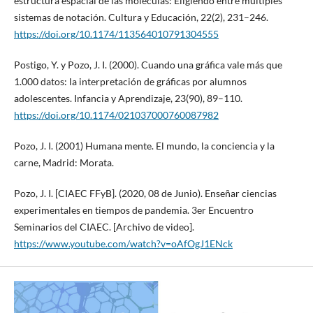
estructura espacial de las moléculas: Eligiendo entre múltiples
sistemas de notación. Cultura y Educación, 22(2), 231–246.
https://doi.org/10.1174/113564010791304555
Postigo, Y. y Pozo, J. I. (2000). Cuando una gráfica vale más que
1.000 datos: la interpretación de gráficas por alumnos
adolescentes. Infancia y Aprendizaje, 23(90), 89–110.
https://doi.org/10.1174/021037000760087982
Pozo, J. I. (2001) Humana mente. El mundo, la conciencia y la
carne, Madrid: Morata.
Pozo, J. I. [CIAEC FFyB]. (2020, 08 de Junio). Enseñar ciencias
experimentales en tiempos de pandemia. 3er Encuentro
Seminarios del CIAEC. [Archivo de video].
https://www.youtube.com/watch?v=oAfOgJ1ENck