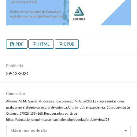
PDF
HTML
EPUB
Publicado
29-12-2021
Cómo citar
Alvarez, M. M., García, V., Idoyaga, I., & Lorenzo, M. G. (2021). Las representaciones
gráficas en el diseño curricular de química. Una mirada en pandemia .
Educación En La
Química
,
27
(02), 158–165. Recuperado a partir de
https://educacionenquimica.com.ar/index.php/edenlaq/article/view/28
Más formatos de cita