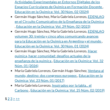
Actividades Experimentales en Entornos Digitales de los
Espacios Curriculares de Química en Formación Docente
,
Educación en la Química: Vol. 30 Núm. 02 (2024)
Germán Hugo Sánchez, María Gabriela Lorenzo,
EDENLAQ
en el Circuito Comunicativo de la Enseñanza de la Química
,
Educación en la Química: Vol. 29 Núm. 02 (2023)
Germán Hugo Sánchez, María Gabriela Lorenzo,
EDENLAQ
volumen 30: treinta y cinco años comunicando avances
para la Educación en la Química en Argentina y el mundo
,
Educación en la Química: Vol. 30 Núm. 01 (2024)
Germán Hugo Sánchez, María Gabriela Lorenzo,
Hacer
química, hacer comunidad: desafíos actuales de la
enseñanza de la química
,
Educación en la Química: Vol. 32
Núm. 01 (2026)
María Gabriela Lorenzo, Germán Hugo Sánchez,
Ventana al
mundo, destino: dos congresos europeos
,
Educación en la
Química: Vol. 23 Núm. 01 (2017)
María Gabriela Lorenzo,
Inspirados por la tabla... el
Carbono
,
Educación en la Química: Vol. 25 Núm. 02 (2019)
1
2
3
>
>>