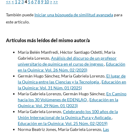
<<
<
1
2
3
4
5
6
7
8
9
10
>
>>
También puede
Iniciar una búsqueda de similitud avanzada
para
este artículo.
Artículos más leídos del mismo autor/a
María Belén Manfredi, Héctor Santiago Odetti, María
Gabriela Lorenzo,
Análisis del discurso de un profesor
universitario de química en el curso de ingreso
,
Educación
en la Química: Vol. 26 Núm. 02 (2020)
Germán Hugo Sánchez, María Gabriela Lorenzo,
El lugar de
la Química entre las Ciencias y la Tecnología
,
Educación en
la Química: Vol. 31 Núm. 01 (2025)
María Gabriela Lorenzo, Germán Hugo Sánchez,
En Camino
hacia los 30 Volúmenes de EDENLAQ
,
Educación en la
Química: Vol. 29 Núm. 01 (2023)
María Gabriela Lorenzo,
Celebrando los 100 años de la
Unión Internacional de la Química Pura y Aplicada
,
Educación en la Química: Vol. 25 Núm. 02 (2019)
Norma Beatriz Jones, María Gabriela Lorenzo,
Las