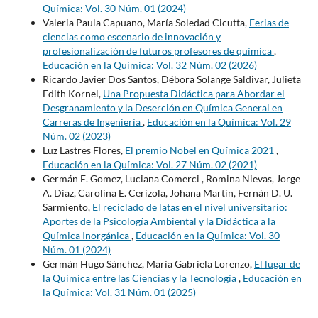
Química: Vol. 30 Núm. 01 (2024)
Valeria Paula Capuano, María Soledad Cicutta,
Ferias de
ciencias como escenario de innovación y
profesionalización de futuros profesores de química
,
Educación en la Química: Vol. 32 Núm. 02 (2026)
Ricardo Javier Dos Santos, Débora Solange Saldivar, Julieta
Edith Kornel,
Una Propuesta Didáctica para Abordar el
Desgranamiento y la Deserción en Química General en
Carreras de Ingeniería
,
Educación en la Química: Vol. 29
Núm. 02 (2023)
Luz Lastres Flores,
El premio Nobel en Química 2021
,
Educación en la Química: Vol. 27 Núm. 02 (2021)
Germán E. Gomez, Luciana Comerci , Romina Nievas, Jorge
A. Diaz, Carolina E. Cerizola, Johana Martin, Fernán D. U.
Sarmiento,
El reciclado de latas en el nivel universitario:
Aportes de la Psicología Ambiental y la Didáctica a la
Química Inorgánica
,
Educación en la Química: Vol. 30
Núm. 01 (2024)
Germán Hugo Sánchez, María Gabriela Lorenzo,
El lugar de
la Química entre las Ciencias y la Tecnología
,
Educación en
la Química: Vol. 31 Núm. 01 (2025)