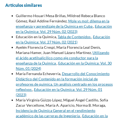
Artículos similares
Guillermo Houari Mesa Briñas, Mildred Rebeca Blanco
Gómez, Raúl Addine Fernández,
Mole vs mol: dilema en la
enseñanza y aprendizaje de la Química en Cuba
,
Educación
en la Química: Vol. 29 Núm. 02 (2023)
Educación en la Química,
Tabla de Contenidos
,
Educación
en la Química: Vol. 27 Núm. 02 (2021)
Ayelén Florencia Crespi, María Florencia Leal Denis,
Mariana Hamer, Juan Manuel Lázaro Martínez,
Utilizando
el ácido acetilsalicílico como eje conductor para la
enseñanza de la Química
,
Educación en la Química: Vol. 30
Núm. 01 (2024)
María Fernanda Echeverría,
Desarrollo del Conocimiento
Didáctico del Contenido en la formación inicial de
profesores de química. Un análisis centrado en los procesos
reflexivos
,
Educación en la Química: Vol. 29 Núm. 01
(2023)
María Virginia Güizzo López, Miguel Ángel Castillo, Sofía
Zacur Vercellone, María A. Aparicio, Norma B. Moraga,
Incidencia de Química General en el rendimiento
académico de las carreras de Ingeniería
,
Educación en la