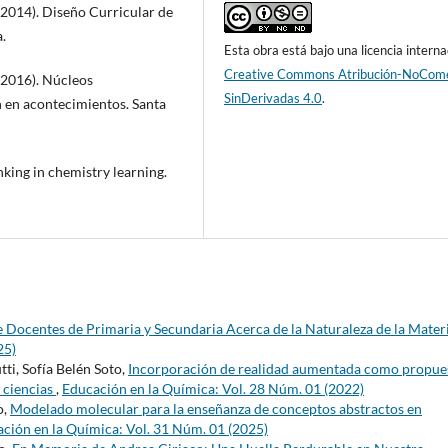
(2014). Diseño Curricular de
.
Esta obra está bajo una licencia interna
Creative Commons Atribución-NoCome
(2016). Núcleos
SinDerivadas 4.0
.
n en acontecimientos. Santa
nking in chemistry learning.
 Docentes de Primaria y Secundaria Acerca de la Naturaleza de la Mater
25)
ti, Sofía Belén Soto,
Incorporación de realidad aumentada como propue
e ciencias
,
Educación en la Química: Vol. 28 Núm. 01 (2022)
o,
Modelado molecular para la enseñanza de conceptos abstractos en
ción en la Química: Vol. 31 Núm. 01 (2025)