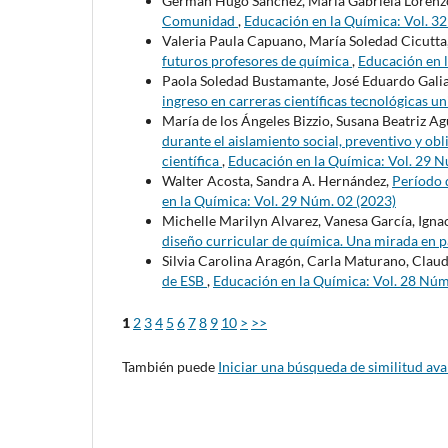
Germán Hugo Sánchez, María Gabriela Lorenz
Comunidad
,
Educación en la Química: Vol. 3
Valeria Paula Capuano, María Soledad Cicutta
futuros profesores de química
,
Educación en l
Paola Soledad Bustamante, José Eduardo Gali
ingreso en carreras científicas tecnológicas un
María de los Ángeles Bizzio, Susana Beatriz Ag
durante el aislamiento social, preventivo y o
científica
,
Educación en la Química: Vol. 29 N
Walter Acosta, Sandra A. Hernández,
Período 
en la Química: Vol. 29 Núm. 02 (2023)
Michelle Marilyn Alvarez, Vanesa García, Igna
diseño curricular de química. Una mirada en
Silvia Carolina Aragón, Carla Maturano, Claud
de ESB
,
Educación en la Química: Vol. 28 Núm
1
2
3
4
5
6
7
8
9
10
>
>>
También puede
Iniciar una búsqueda de similitud av