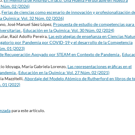
o,
En Memoria de Andrea Ciriaco: Una Huella Perdurable en Nuestra
2 Núm. 02 (2026)
,
Ferias de ciencias como escenario de innovación y profesionalización d
a Química: Vol. 32 Núm. 02 (2026)
ano, José Manuel Sáez López,
Propuesta de estudio de competencias para 
iversitarias
,
Educación en la Química: Vol. 30 Núm. 02 (2024)
uilar, Raúl Adolfo Pereira,
Las estrategias de enseñanza en Ciencias Natu
bligatorio por Pandemia por COVID-19 y el desarrollo de la Competencia
úm. 01 (2023)
de Recuperación Apoyado por STEAM en Contexto de Pandemia
,
Educa
cio Idoyaga, María Gabriela Lorenzo,
Las representaciones gráficas en el
 pandemia
,
Educación en la Química: Vol. 27 Núm. 02 (2021)
ia Mazzitelli,
Abordaje del Modelo Atómico de Rutherford en libros de t
. 01 (2022)
anzada
para este artículo.