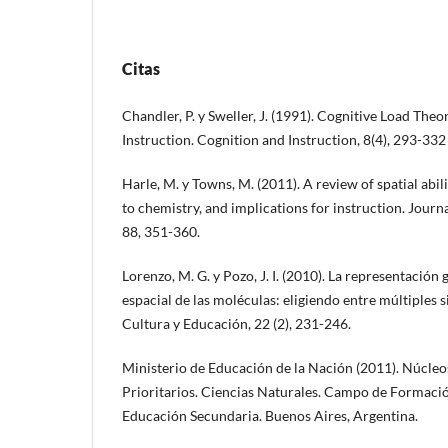
Citas
Chandler, P. y Sweller, J. (1991). Cognitive Load The
Instruction. Cognition and Instruction, 8(4), 293-332
Harle, M. y Towns, M. (2011). A review of spatial abili
to chemistry, and implications for instruction. Jour
88, 351-360.
Lorenzo, M. G. y Pozo, J. I. (2010). La representación 
espacial de las moléculas: eligiendo entre múltiples 
Cultura y Educación, 22 (2), 231-246.
Ministerio de Educación de la Nación (2011). Núcleo
Prioritarios. Ciencias Naturales. Campo de Formació
Educación Secundaria. Buenos Aires, Argentina.