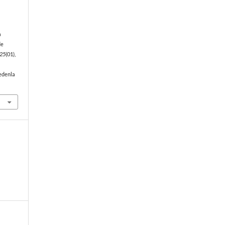
a
de
25
(01),
edenla