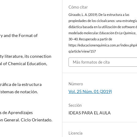
Cómo citar
Giraudo, L. A. (2019). De la estructura a las
propiedades de los cicloalcanos: una estrategi
didáctica basada en la utilización de software 
modelado molecular.
Educación En La Química
,
ory and the Format of
30–40. Recuperado a partir de
https://educacionenquimica.com.ar/index.php/
q/article/view/157
ty literature, its connection
Más formatos de cita
nal of Chemical Education,
Número
gráfica de la estructura
Vol. 25 Núm. 01 (2019)
sistemas de notación.
Sección
s de Aprendizajes
IDEAS PARA EL AULA
n General. Ciclo Orientado.
Licencia