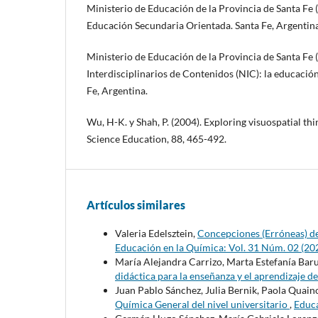
Ministerio de Educación de la Provincia de Santa Fe 
Educación Secundaria Orientada. Santa Fe, Argentina
Ministerio de Educación de la Provincia de Santa Fe 
Interdisciplinarios de Contenidos (NIC): la educació
Fe, Argentina.
Wu, H-K. y Shah, P. (2004). Exploring visuospatial thi
Science Education, 88, 465-492.
Artículos similares
Valeria Edelsztein,
Concepciones (Erróneas) de
Educación en la Química: Vol. 31 Núm. 02 (20
María Alejandra Carrizo, Marta Estefanía Barut
didáctica para la enseñanza y el aprendizaje d
Juan Pablo Sánchez, Julia Bernik, Paola Quain
Química General del nivel universitario
,
Educa