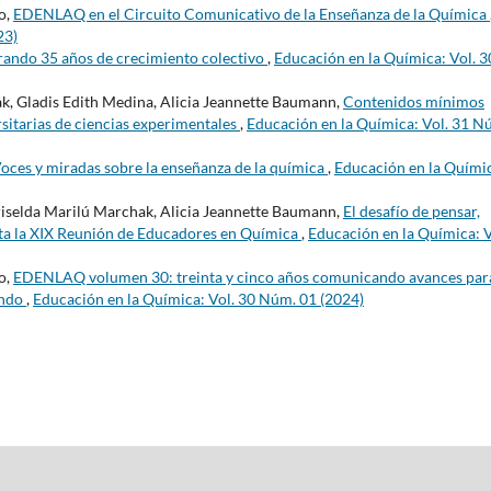
o,
EDENLAQ en el Circuito Comunicativo de la Enseñanza de la Química
23)
rando 35 años de crecimiento colectivo
,
Educación en la Química: Vol. 3
k, Gladis Edith Medina, Alicia Jeannette Baumann,
Contenidos mínimos
rsitarias de ciencias experimentales
,
Educación en la Química: Vol. 31 N
oces y miradas sobre la enseñanza de la química
,
Educación en la Quími
riselda Marilú Marchak, Alicia Jeannette Baumann,
El desafío de pensar,
mota la XIX Reunión de Educadores en Química
,
Educación en la Química: V
o,
EDENLAQ volumen 30: treinta y cinco años comunicando avances para
undo
,
Educación en la Química: Vol. 30 Núm. 01 (2024)