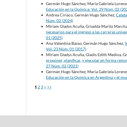
Germán Hugo Sánchez, María Gabriela Lorenz
Educación en la Química: Vol. 29 Núm. 02 (20
Andrea Ciriaco, Germán Hugo Sánchez,
Celeb
Núm. 02 (2024)
Miriam Gladys Acuña, Griselda Marilú Marcha
necesarios para el ingreso a las carreras unive
01 (2025)
Ana Valentina Basso, Germán Hugo Sánchez,
V
Vol. 23 Núm. 01 (2017)
Miriam Gladys Acuña, Gladis Edith Medina, G
proponer, planificar, y ejecutar en forma re
27 Núm. 02 (2021)
Germán Hugo Sánchez, María Gabriela Lorenz
Educación en la Química en Argentina y el m
1
2
3
>
>>