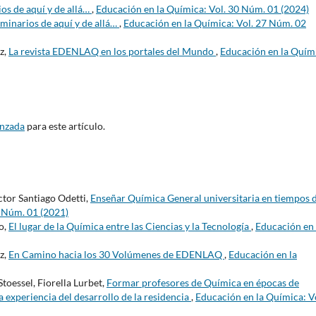
os de aquí y de allá…
,
Educación en la Química: Vol. 30 Núm. 01 (2024)
minarios de aquí y de allá…
,
Educación en la Química: Vol. 27 Núm. 02
z,
La revista EDENLAQ en los portales del Mundo
,
Educación en la Quím
anzada
para este artículo.
tor Santiago Odetti,
Enseñar Química General universitaria en tiempos 
7 Núm. 01 (2021)
o,
El lugar de la Química entre las Ciencias y la Tecnología
,
Educación en 
z,
En Camino hacia los 30 Volúmenes de EDENLAQ
,
Educación en la
Stoessel, Fiorella Lurbet,
Formar profesores de Química en épocas de
 experiencia del desarrollo de la residencia
,
Educación en la Química: V