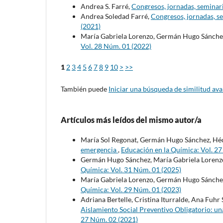
Andrea S. Farré,
Congresos, jornadas, seminari
Andrea Soledad Farré,
Congresos, jornadas, se
(2021)
María Gabriela Lorenzo, Germán Hugo Sánche
Vol. 28 Núm. 01 (2022)
1
2
3
4
5
6
7
8
9
10
>
>>
También puede
Iniciar una búsqueda de similitud av
Artículos más leídos del mismo autor/a
María Sol Regonat, Germán Hugo Sánchez, Héc
emergencia
,
Educación en la Química: Vol. 2
Germán Hugo Sánchez, María Gabriela Lorenz
Química: Vol. 31 Núm. 01 (2025)
María Gabriela Lorenzo, Germán Hugo Sánche
Química: Vol. 29 Núm. 01 (2023)
Adriana Bertelle, Cristina Iturralde, Ana Fuhr 
Aislamiento Social Preventivo Obligatorio: una
27 Núm. 02 (2021)