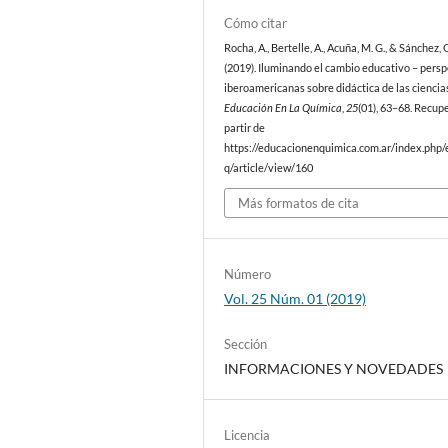
Cómo citar
Rocha, A., Bertelle, A., Acuña, M. G., & Sánchez, G
(2019). Iluminando el cambio educativo – persp
iberoamericanas sobre didáctica de las ciencia
Educación En La Química
,
25
(01), 63–68. Recup
partir de
https://educacionenquimica.com.ar/index.php/
q/article/view/160
Más formatos de cita
Número
Vol. 25 Núm. 01 (2019)
Sección
INFORMACIONES Y NOVEDADES
Licencia