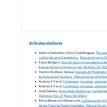
Artículos similares
Valeria Edelsztein, Dora Castellsaguer,
Percepc
cultivo de soja transgénica
,
Educación en la Q
Paula Bergero,
Una mirada con perspectiva d
Educación en la Química: Vol. 30 Núm. 01 (20
Yazmín Arellano Salazar,
Escuela de Posgrado
en Educación Química
,
Educación en la Quími
Andrea S. Farré,
Congresos, jornadas, seminari
Andrea S. Farré,
Congresos, jornadas, seminari
José Galiano,
Acercando distancias, compart
Química: Vol. 27 Núm. 02 (2021)
Alicia Benarroch Benarroch,
La Educación en 
de las Ciencias Experimentales
,
Educación en 