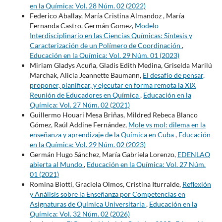
en la Química: Vol. 28 Núm. 02 (2022)
Federico Aballay, María Cristina Almandoz , María
Fernanda Castro, Germán Gomez,
Modelo
Interdisciplinario en las Ciencias Químicas: Síntesis y
Caracterización de un Polímero de Coordinación
,
Educación en la Química: Vol. 29 Núm. 01 (2023)
Miriam Gladys Acuña, Gladis Edith Medina, Griselda Marilú
Marchak, Alicia Jeannette Baumann,
El desafío de pensar,
proponer, planificar, y ejecutar en forma remota la XIX
Reunión de Educadores en Química
,
Educación en la
Química: Vol. 27 Núm. 02 (2021)
Guillermo Houari Mesa Briñas, Mildred Rebeca Blanco
Gómez, Raúl Addine Fernández,
Mole vs mol: dilema en la
enseñanza y aprendizaje de la Química en Cuba
,
Educación
en la Química: Vol. 29 Núm. 02 (2023)
Germán Hugo Sánchez, María Gabriela Lorenzo,
EDENLAQ
abierta al Mundo
,
Educación en la Química: Vol. 27 Núm.
01 (2021)
Romina Biotti, Graciela Olmos, Cristina Iturralde,
Reflexión
y Análisis sobre la Enseñanza por Competencias en
Asignaturas de Química Universitaria
,
Educación en la
Química: Vol. 32 Núm. 02 (2026)