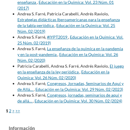
enseñanza
,
Educación en la Química: Vol. 23 Núm. 01
(2017)
Andrea S. Farré, Patricia Carabelli, Andrés Raviolo,
Estrategias didácticas Iberoamericanas para la enseñanza
de la tabla periódica
,
Educación en la Química: Vol. 25
Núm. 02 (2019)
Andrea S. Farré,
#IYPT2019
,
Educación en la Química: Vol.
25 Núm. 02 (2019)
Andrea S. Farré,
La enseñanza de la química en la pandemia
y en la post-pandemia
,
Educación en la Química: Vol. 26
Núm. 02 (2020)
Patricia Carabelli, Andrea S. Farré, Andrés Raviolo,
El juego
en la enseñanza de la ley periódica
,
Educación en la
Química: Vol. 26 Núm. 02 (2020)
Andrea S. Farré,
Congresos, Jornadas, Seminarios de Aquí y
de Allá…
,
Educación en la Química: Vol. 29 Núm. 02 (2023)
Andrea S. Farré,
Congresos, jornadas, seminarios de aquí y
de allá…
,
Educación en la Química: Vol. 30 Núm. 02 (2024)
1
2
>
>>
Información