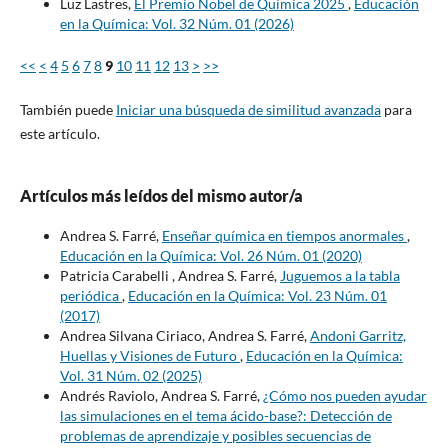
Luz Lastres,
El Premio Nobel de Química 2025
,
Educación
en la Química: Vol. 32 Núm. 01 (2026)
<<
<
4
5
6
7
8
9
10
11
12
13
>
>>
También puede
Iniciar una búsqueda de similitud avanzada
para
este artículo.
Artículos más leídos del mismo autor/a
Andrea S. Farré,
Enseñar química en tiempos anormales
,
Educación en la Química: Vol. 26 Núm. 01 (2020)
Patricia Carabelli , Andrea S. Farré,
Juguemos a la tabla
periódica
,
Educación en la Química: Vol. 23 Núm. 01
(2017)
Andrea Silvana Ciriaco, Andrea S. Farré,
Andoni Garritz,
Huellas y Visiones de Futuro
,
Educación en la Química:
Vol. 31 Núm. 02 (2025)
Andrés Raviolo, Andrea S. Farré,
¿Cómo nos pueden ayudar
las simulaciones en el tema ácido-base?: Detección de
problemas de aprendizaje y posibles secuencias de