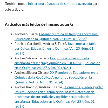
También puede
Iniciar una búsqueda de similitud avanzada
para
este artículo.
Artículos más leídos del mismo autor/a
Andrea S. Farré,
Enseñar química en tiempos anormales
,
Educación en la Química: Vol. 26 Núm. 01 (2020)
Patricia Carabelli , Andrea S. Farré,
Juguemos a la tabla
periódica
,
Educación en la Química: Vol. 23 Núm. 01
(2017)
Andrea Silvana Ciriaco,
Las publicaciones sobre la
enseñanza del lenguaje químico en EDENLAQ
,
Educación
en la Química: Vol. 27 Núm. 02 (2021)
Andrea Silvana Ciriaco,
XX Reunión de Educadores en la
Química de la República Argentina
,
Educación en la
Química: Vol. 30 Núm. 01 (2024)
Andrés Raviolo, Andrea S. Farré,
¿Cómo nos pueden ayudar
las simulaciones en el tema ácido-base?: Detección de
problemas de aprendizaje y posibles secuencias de
enseñanza
,
Educación en la Química: Vol. 23 Núm. 01
(2017)