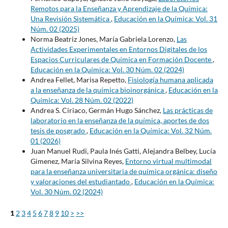
Remotos para la Enseñanza y Aprendizaje de la Química:
Una Revisión Sistemática
,
Educación en la Química: Vol. 31
Núm. 02 (2025)
Norma Beatriz Jones, María Gabriela Lorenzo,
Las
Actividades Experimentales en Entornos Digitales de los
Espacios Curriculares de Química en Formación Docente
,
Educación en la Química: Vol. 30 Núm. 02 (2024)
Andrea Fellet, Marisa Repetto,
Fisiología humana aplicada
a la enseñanza de la química bioinorgánica
,
Educación en la
Química: Vol. 28 Núm. 02 (2022)
Andrea S. Ciriaco, Germán Hugo Sánchez,
Las prácticas de
laboratorio en la enseñanza de la química, aportes de dos
tesis de posgrado
,
Educación en la Química: Vol. 32 Núm.
01 (2026)
Juan Manuel Rudi, Paula Inés Gatti, Alejandra Belbey, Lucía
Gimenez, María Silvina Reyes,
Entorno virtual multimodal
para la enseñanza universitaria de química orgánica: diseño
y valoraciones del estudiantado
,
Educación en la Química:
Vol. 30 Núm. 02 (2024)
1
2
3
4
5
6
7
8
9
10
>
>>