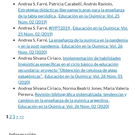
Andrea S. Farré, Patricia Carabelli, Andrés Raviolo,
Estrategias didácticas Iberoamericanas para la enseñanza
de la tabla periódica
,
Educación en la Química: Vol. 25
Núm. 02 (2019)
Andrea S. Farré,
#IYPT2019
,
Educación en la Química: Vol.
25 Núm. 02 (2019)
Andrea S. Farré,
La enseñanza de la química en la pandemia
y en la post-pandemia
,
Educación en la Química: Vol. 26
Núm. 02 (2020)
Andrea Silvana Ciriaco,
Implementación de habilidades
lingüísticas específicas en el ciclo básico de educación
secundaria: proyecto “Obtención de celulosa de algas
patagónicas”
,
Educación en la Química: Vol. 26 Núm. 01
(2020)
Andrea Silvana Ciriaco, Norma Beatriz Jones, Maria Valeria
Pereyra,
Revisión bibliográfica sistematizada: tendencias y
cambios en la enseñanza de la química argentina
,
Educación en la Química: Vol. 26 Núm. 02 (2020)
1
2
3
>
>>
Información