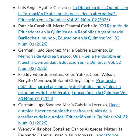
Luis Angel Aguilar Carrasco,
La Didáctica de la Química en
la Formación Profesional: ¿necesidad o alternativa?
,
Educación en la Química: Vol. 31 Núm. 02 (2025)
Patricia Carabelli, María Chantal Carballo,
XXI Reunión de
Educadores en la Química de la República Argentina (de
Bariloche al mundo
,
Educación en la Química: Vol. 32
Núm. 01 (2026)
Germán Hugo Sánchez, María Gabriela Lorenzo,
En
Memoria de Andrea Ciriaco: Una Huella Perdurable en
Nuestra Comunidad
,
Educación en la Química: Vol. 32
Núm. 02 (2026)
Freddy Eduardo Santana Giler, Yulixis Cano, Wilson
Rengifo Mendoza, Stefanni Chinga López,
Propuesta
didáctica para el aprendizaje de Química Inorgánica en
estudiantes de bachillerato
,
Educación en la Química: Vol.
30 Núm. 01 (2024)
Germán Hugo Sánchez, María Gabriela Lorenzo,
Hacer
química, hacer comunidad: desafíos actuales de la
enseñanza de la química
,
Educación en la Química: Vol. 32
Núm. 01 (2026)
Wendy Villalobos González, Carlos Arguedas-Matarrita,
Fernando Capuya, Ignacio Julio Idoyaga,
Laboratorios