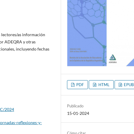
 lectores/as información
 por ADEQRA y otras
cionales, incluyendo fechas
PDF
HTML
EPUB
Publicado
IEC/2024
15-01-2024
ornadas-reflexiones-y-
Cómo citar