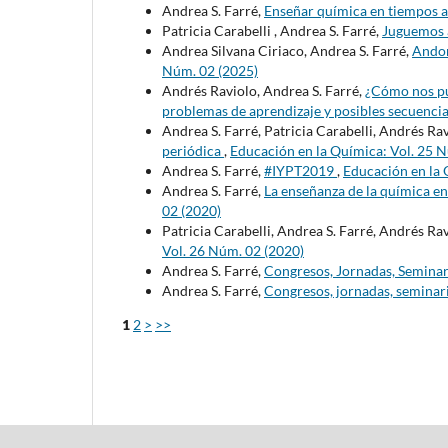
Andrea S. Farré,
Enseñar química en tiempos 
Patricia Carabelli , Andrea S. Farré,
Juguemos a
Andrea Silvana Ciriaco, Andrea S. Farré,
Andon
Núm. 02 (2025)
Andrés Raviolo, Andrea S. Farré,
¿Cómo nos pu
problemas de aprendizaje y posibles secuenci
Andrea S. Farré, Patricia Carabelli, Andrés Ra
periódica
,
Educación en la Química: Vol. 25 
Andrea S. Farré,
#IYPT2019
,
Educación en la 
Andrea S. Farré,
La enseñanza de la química e
02 (2020)
Patricia Carabelli, Andrea S. Farré, Andrés Ra
Vol. 26 Núm. 02 (2020)
Andrea S. Farré,
Congresos, Jornadas, Seminar
Andrea S. Farré,
Congresos, jornadas, seminari
1
2
>
>>