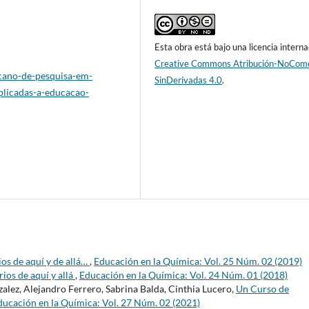
Esta obra está bajo una licencia interna
Creative Commons Atribución-NoCome
icano-de-pesquisa-em-
SinDerivadas 4.0
.
plicadas-a-educacao-
os de aquí y de allá…
,
Educación en la Química: Vol. 25 Núm. 02 (2019)
ios de aquí y allá
,
Educación en la Química: Vol. 24 Núm. 01 (2018)
lez, Alejandro Ferrero, Sabrina Balda, Cinthia Lucero,
Un Curso de
ducación en la Química: Vol. 27 Núm. 02 (2021)