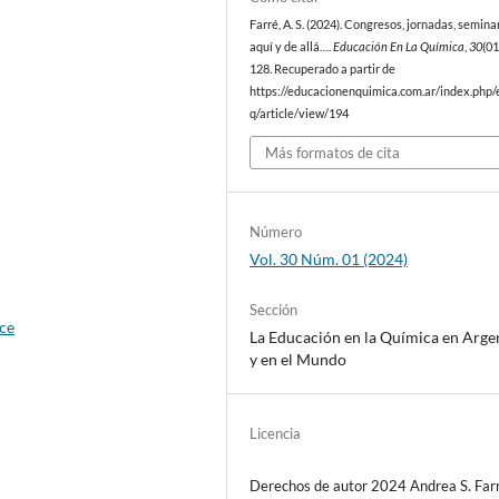
Farré, A. S. (2024). Congresos, jornadas, semina
aquí y de allá….
Educación En La Química
,
30
(01
128. Recuperado a partir de
https://educacionenquimica.com.ar/index.php/
q/article/view/194
Más formatos de cita
Número
Vol. 30 Núm. 01 (2024)
Sección
ce
La Educación en la Química en Arge
y en el Mundo
Licencia
Derechos de autor 2024 Andrea S. Far