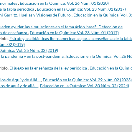
anormales
,
Educación en la Química: Vol. 26 Núm. 01 (2020)
 la tabla periódica
,
Educación en la Química: Vol. 23 Núm. 01 (2017)
i Garritz, Huellas y Visiones de Futuro
,
Educación en la Química: Vol. 3
eden ayudar las simulaciones en el tema ácido-base?: Detección de
as de enseñanza
,
Educación en la Química: Vol. 23 Núm. 01 (2017)
violo,
Estrategias didácticas Iberoamericanas para la enseñanza de la tabl
Núm. 02 (2019)
Química: Vol. 25 Núm. 02 (2019)
n la pandemia y en la post-pandemia
,
Educación en la Química: Vol. 26 N
violo,
El juego en la enseñanza de la ley periódica
,
Educación en la Químic
ios de Aquí y de Allá…
,
Educación en la Química: Vol. 29 Núm. 02 (2023)
os de aquí y de allá…
,
Educación en la Química: Vol. 30 Núm. 02 (2024)