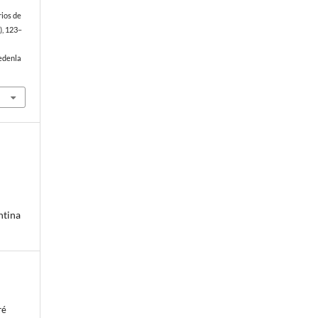
rios de
), 123–
edenla
ntina
ré