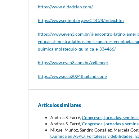
https://www.didadcien.com/
https://www.epinut.org.es/CDC/8/index.htm
https://www.even3.com.br/ii-encontro-latino-amer
educacai-mostra-latino-americana-de-tecnologias-a
quimica-molatequio-quimica-e-334466/
https://www.even3.com.br/xxiieneq/
https://www.icce2024thailand.com/
Artículos similares
Andrea S. Farré,
Congresos, jornadas, seminari
Andrea S. Farré,
Congresos, jornadas y seminar
Miguel Muñoz, Sandro González, Marcela Gonza
Química en ASPO. Fortalezas y debilidades
,
E