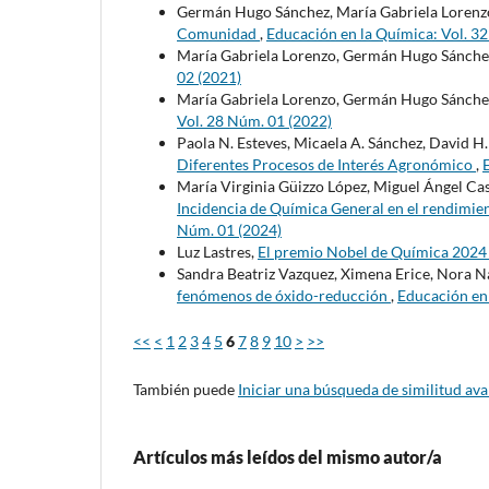
Germán Hugo Sánchez, María Gabriela Lorenz
Comunidad
,
Educación en la Química: Vol. 3
María Gabriela Lorenzo, Germán Hugo Sánche
02 (2021)
María Gabriela Lorenzo, Germán Hugo Sánche
Vol. 28 Núm. 01 (2022)
Paola N. Esteves, Micaela A. Sánchez, David H
Diferentes Procesos de Interés Agronómico
,
María Virginia Güizzo López, Miguel Ángel Cas
Incidencia de Química General en el rendimien
Núm. 01 (2024)
Luz Lastres,
El premio Nobel de Química 202
Sandra Beatriz Vazquez, Ximena Erice, Nora 
fenómenos de óxido-reducción
,
Educación en 
<<
<
1
2
3
4
5
6
7
8
9
10
>
>>
También puede
Iniciar una búsqueda de similitud av
Artículos más leídos del mismo autor/a