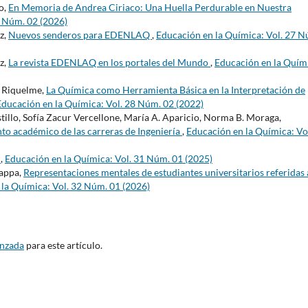
o,
En Memoria de Andrea Ciriaco: Una Huella Perdurable en Nuestra
2 Núm. 02 (2026)
z,
Nuevos senderos para EDENLAQ
,
Educación en la Química: Vol. 27 N
z,
La revista EDENLAQ en los portales del Mundo
,
Educación en la Quím
. Riquelme,
La Química como Herramienta Básica en la Interpretación de
Educación en la Química: Vol. 28 Núm. 02 (2022)
tillo, Sofía Zacur Vercellone, María A. Aparicio, Norma B. Moraga,
to académico de las carreras de Ingeniería
,
Educación en la Química: Vo
4
,
Educación en la Química: Vol. 31 Núm. 01 (2025)
Nappa,
Representaciones mentales de estudiantes universitarios referidas 
la Química: Vol. 32 Núm. 01 (2026)
anzada
para este artículo.