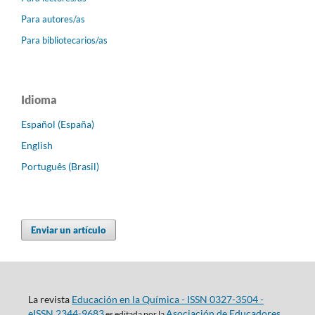
Para autores/as
Para bibliotecarios/as
Idioma
Español (España)
English
Português (Brasil)
Enviar un artículo
La revista
Educación en la Química - ISSN 0327-3504 -
eISSN 2344-9683
Asociación de Educadores
es editada por la