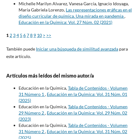
Michelle Marilyn Alvarez, Vanesa García, Ignacio Idoyaga,
María Gabriela Lorenzo,
Las representaciones gráficas en el
diseño curricular de química. Una mirada en pandemia
,
Educación en la Química: Vol. 27 Núm. 02 (2021)
1
2
3
4
5
6
7
8
9
10
>
>>
También puede
Iniciar una búsqueda de similitud avanzada
para
este artículo.
Artículos más leídos del mismo autor/a
Educación en la Química,
Tabla de Contenidos - Volumen
31 Número 1
,
Educación en la Química: Vol. 31 Núm. 01
(2025)
Educación en la Química,
Tabla de Contenidos - Volumen
29 Número 2
,
Educación en la Química: Vol. 29 Núm. 02
(2023)
Educación en la Química,
Tabla de Contenidos - Volumen
31 Número 2
,
Educación en la Química: Vol. 31 Núm. 02
(2025)