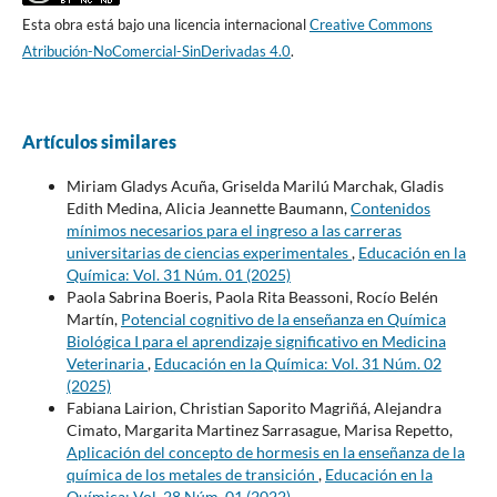
Esta obra está bajo una licencia internacional
Creative Commons
Atribución-NoComercial-SinDerivadas 4.0
.
Artículos similares
Miriam Gladys Acuña, Griselda Marilú Marchak, Gladis
Edith Medina, Alicia Jeannette Baumann,
Contenidos
mínimos necesarios para el ingreso a las carreras
universitarias de ciencias experimentales
,
Educación en la
Química: Vol. 31 Núm. 01 (2025)
Paola Sabrina Boeris, Paola Rita Beassoni, Rocío Belén
Martín,
Potencial cognitivo de la enseñanza en Química
Biológica I para el aprendizaje significativo en Medicina
Veterinaria
,
Educación en la Química: Vol. 31 Núm. 02
(2025)
Fabiana Lairion, Christian Saporito Magriñá, Alejandra
Cimato, Margarita Martinez Sarrasague, Marisa Repetto,
Aplicación del concepto de hormesis en la enseñanza de la
química de los metales de transición
,
Educación en la
Química: Vol. 28 Núm. 01 (2022)