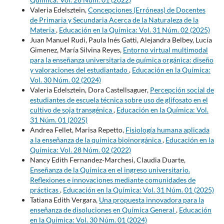
Valeria Edelsztein,
Concepciones (Erróneas) de Docentes
de Primaria y Secundaria Acerca de la Naturaleza de la
Materia
,
Educación en la Química: Vol. 31 Núm. 02 (2025)
Juan Manuel Rudi, Paula Inés Gatti, Alejandra Belbey, Lucía
Gimenez, María Silvina Reyes,
Entorno virtual multimodal
para la enseñanza universitaria de química orgánica: diseño
y valoraciones del estudiantado
,
Educación en la Química:
Vol. 30 Núm. 02 (2024)
Valeria Edelsztein, Dora Castellsaguer,
Percepción social de
estudiantes de escuela técnica sobre uso de glifosato en el
cultivo de soja transgénica
,
Educación en la Química: Vol.
31 Núm. 01 (2025)
Andrea Fellet, Marisa Repetto,
Fisiología humana aplicada
a la enseñanza de la química bioinorgánica
,
Educación en la
Química: Vol. 28 Núm. 02 (2022)
Nancy Edith Fernandez-Marchesi, Claudia Duarte,
Enseñanza de la Química en el ingreso universitario.
Reflexiones e innovaciones mediante comunidades de
prácticas
,
Educación en la Química: Vol. 31 Núm. 01 (2025)
Tatiana Edith Vergara,
Una propuesta innovadora para la
enseñanza de disoluciones en Química General
,
Educación
en la Química: Vol. 30 Núm. 01 (2024)