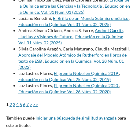
la Química entre las Ciencias y la Tecnología
,
Educación en
la Química: Vol. 31 Núm. 01 (2025)
Luciano Benedini,
El Brillo de un Mundo Submicrométrico
,
Educación en la Química: Vol. 31 Núm. 02 (2025)
Andrea Silvana Ciriaco, Andrea S. Farré,
Andoni Garritz,
Huellas y Visiones de Futuro
,
Educación en la Química:
Vol. 31 Núm. 02 (2025)
Silvia Carolina Aragón, Carla Maturano, Claudia Mazzitelli,
Abordaje del Modelo Atómico de Rutherford en libros de
texto de ESB
,
Educación en la Química: Vol. 28 Núm. 01
(2022)
Luz Lastres Flores,
El premio Nobel en Química 2019
,
Educación en la Química: Vol. 25 Núm. 02 (2019)
Luz Lastres Flores,
El premio Nobel en Química 2020
,
Educación en la Química: Vol. 26 Núm. 02 (2020)
1
2
3
4
5
6
7
>
>>
También puede
Iniciar una búsqueda de similitud avanzada
para
este artículo.