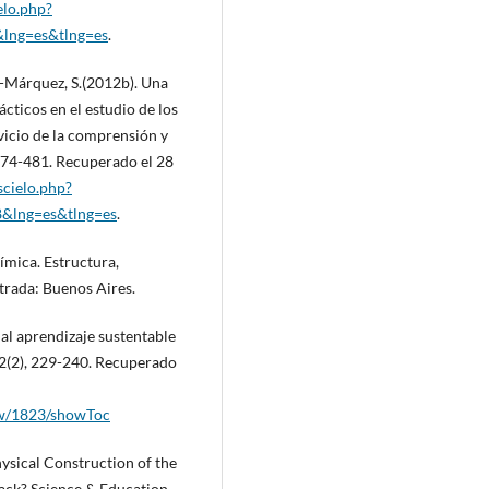
elo.php?
lng=es&tlng=es
.
al-Márquez, S.(2012b). Una
ácticos en el estudio de los
vicio de la comprensión y
 474-481. Recuperado el 28
scielo.php?
8&lng=es&tlng=es
.
uímica. Estructura,
trada: Buenos Aires.
o al aprendizaje sustentable
22(2), 229-240. Recuperado
ew/1823/showToc
ysical Construction of the
ack? Science & Education,