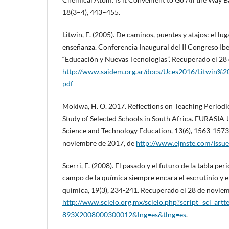
18(3–4), 443–455.
Litwin, E. (2005). De caminos, puentes y atajos: el lug
enseñanza. Conferencia Inaugural del II Congreso 
“Educación y Nuevas Tecnologías”. Recuperado el 28
http://www.saidem.org.ar/docs/Uces2016/Litw
pdf
Mokiwa, H. O. 2017. Reflections on Teaching Periodi
Study of Selected Schools in South Africa. EURASIA
Science and Technology Education, 13(6), 1563-1573
noviembre de 2017, de
http://www.ejmste.com/Issu
Scerri, E. (2008). El pasado y el futuro de la tabla per
campo de la química siempre encara el escrutinio y e
química, 19(3), 234-241. Recuperado el 28 de novie
http://www.scielo.org.mx/scielo.php?script=sci_art
893X2008000300012&lng=es&tlng=es
.