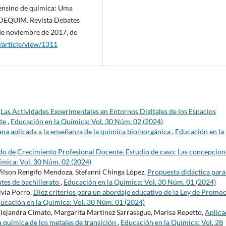
o ensino de química: Uma
REDEQUIM. Revista Debates
de noviembre de 2017, de
article/view/1311
,
Las Actividades Experimentales en Entornos Digitales de los Espacios
nte
,
Educación en la Química: Vol. 30 Núm. 02 (2024)
na aplicada a la enseñanza de la química bioinorgánica
,
Educación en la
o de Crecimiento Profesional Docente. Estudio de caso: Las concepcion
ímica: Vol. 30 Núm. 02 (2024)
Wilson Rengifo Mendoza, Stefanni Chinga López,
Propuesta didáctica para
tes de bachillerato
,
Educación en la Química: Vol. 30 Núm. 01 (2024)
lvia Porro,
Diez criterios para un abordaje educativo de la Ley de Promo
ucación en la Química: Vol. 30 Núm. 01 (2024)
Alejandra Cimato, Margarita Martinez Sarrasague, Marisa Repetto,
Aplica
a química de los metales de transición
,
Educación en la Química: Vol. 28