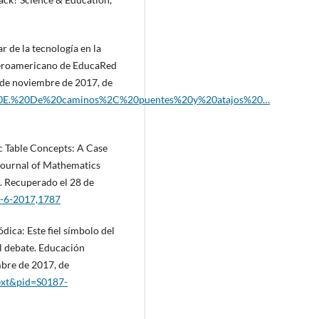
ar de la tecnología en la
Iberoamericano de EducaRed
 de noviembre de 2017, de
in%20E.%20De%20caminos%2C%20puentes%20y%20atajos%20…
c Table Concepts: A Case
 Journal of Mathematics
. Recuperado el 28 de
e-6-2017,1787
iódica: Este fiel símbolo del
l debate. Educación
mbre de 2017, de
text&pid=S0187-