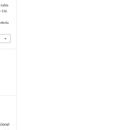
a tabla
5–116.
edenla
cional