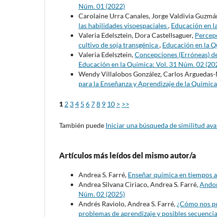
Núm. 01 (2022)
Carolaine Urra Canales, Jorge Valdivia Guzmá
las habilidades visoespaciales
,
Educación en l
Valeria Edelsztein, Dora Castellsaguer,
Percepc
cultivo de soja transgénica
,
Educación en la Q
Valeria Edelsztein,
Concepciones (Erróneas) de
Educación en la Química: Vol. 31 Núm. 02 (20
Wendy Villalobos González, Carlos Arguedas-M
para la Enseñanza y Aprendizaje de la Química
1
2
3
4
5
6
7
8
9
10
>
>>
También puede
Iniciar una búsqueda de similitud av
Artículos más leídos del mismo autor/a
Andrea S. Farré,
Enseñar química en tiempos 
Andrea Silvana Ciriaco, Andrea S. Farré,
Andon
Núm. 02 (2025)
Andrés Raviolo, Andrea S. Farré,
¿Cómo nos pu
problemas de aprendizaje y posibles secuenci