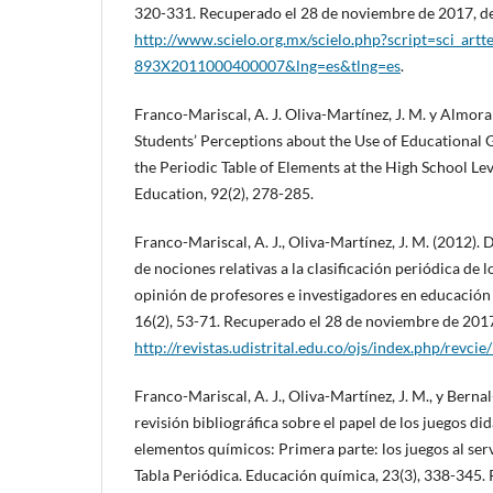
320-331. Recuperado el 28 de noviembre de 2017, d
http://www.scielo.org.mx/scielo.php?script=sci_art
893X2011000400007&lng=es&tlng=es
.
Franco-Mariscal, A. J. Oliva-Martínez, J. M. y Almorai
Students’ Perceptions about the Use of Educational 
the Periodic Table of Elements at the High School Le
Education, 92(2), 278-285.
Franco-Mariscal, A. J., Oliva-Martínez, J. M. (2012).
de nociones relativas a la clasificación periódica de
opinión de profesores e investigadores en educación q
16(2), 53-71. Recuperado el 28 de noviembre de 2017
http://revistas.udistrital.edu.co/ojs/index.php/revci
Franco-Mariscal, A. J., Oliva-Martínez, J. M., y Berna
revisión bibliográfica sobre el papel de los juegos did
elementos químicos: Primera parte: los juegos al ser
Tabla Periódica. Educación química, 23(3), 338-345.