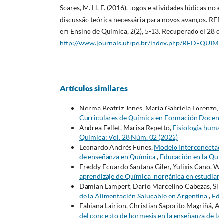
Soares, M. H. F. (2016). Jogos e atividades lúdicas n
discussão teórica necessária para novos avanços. 
em Ensino de Química, 2(2), 5-13. Recuperado el 28 
http://www.journals.ufrpe.br/index.php/REDEQUIM/
Artículos similares
Norma Beatriz Jones, María Gabriela Lorenzo
Curriculares de Química en Formación Doce
Andrea Fellet, Marisa Repetto,
Fisiología huma
Química: Vol. 28 Núm. 02 (2022)
Leonardo Andrés Funes,
Modelo Interconectad
de enseñanza en Química
,
Educación en la Qu
Freddy Eduardo Santana Giler, Yulixis Cano, 
aprendizaje de Química Inorgánica en estudian
Damian Lampert, Dario Marcelino Cabezas, Si
de la Alimentación Saludable en Argentina
,
Ed
Fabiana Lairion, Christian Saporito Magriñá, 
del concepto de hormesis en la enseñanza de l