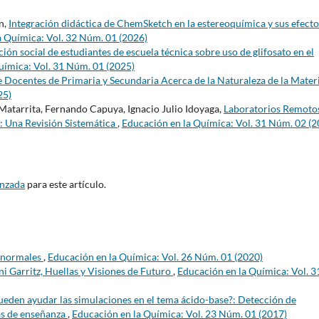
n,
Integración didáctica de ChemSketch en la estereoquímica y sus efecto
a Química: Vol. 32 Núm. 01 (2026)
ión social de estudiantes de escuela técnica sobre uso de glifosato en el
uímica: Vol. 31 Núm. 01 (2025)
 Docentes de Primaria y Secundaria Acerca de la Naturaleza de la Mater
25)
atarrita, Fernando Capuya, Ignacio Julio Idoyaga,
Laboratorios Remoto
: Una Revisión Sistemática
,
Educación en la Química: Vol. 31 Núm. 02 (2
anzada
para este artículo.
anormales
,
Educación en la Química: Vol. 26 Núm. 01 (2020)
i Garritz, Huellas y Visiones de Futuro
,
Educación en la Química: Vol. 3
eden ayudar las simulaciones en el tema ácido-base?: Detección de
as de enseñanza
,
Educación en la Química: Vol. 23 Núm. 01 (2017)