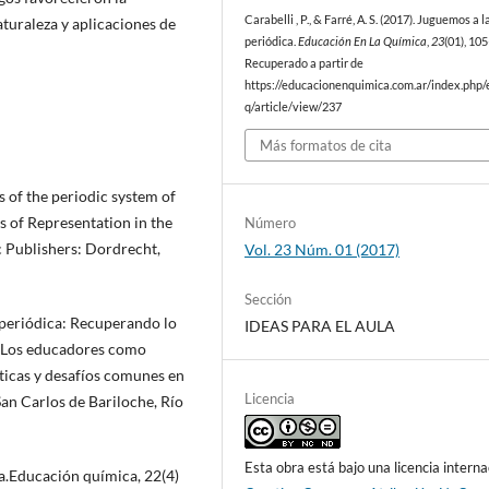
Carabelli , P., & Farré, A. S. (2017). Juguemos a l
turaleza y aplicaciones de
periódica.
Educación En La Química
,
23
(01), 10
Recuperado a partir de
https://educacionenquimica.com.ar/index.php/
q/article/view/237
Más formatos de cita
 of the periodic system of
s of Representation in the
Número
 Publishers: Dordrecht,
Vol. 23 Núm. 01 (2017)
Sección
la periódica: Recuperando lo
IDEAS PARA EL AULA
. Los educadores como
icas y desafíos comunes en
Licencia
San Carlos de Bariloche, Río
Esta obra está bajo una licencia interna
ca.Educación química, 22(4)