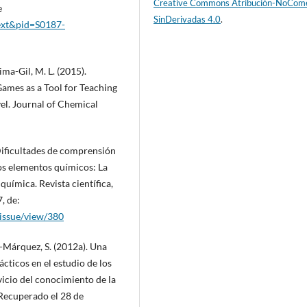
Creative Commons Atribución-NoCome
e
SinDerivadas 4.0
.
text&pid=S0187-
ma-Gil, M. L. (2015).
Games as a Tool for Teaching
vel. Journal of Chemical
 Dificultades de comprensión
 los elementos químicos: La
uímica. Revista científica,
, de:
e/issue/view/380
l-Márquez, S. (2012a). Una
ácticos en el estudio de los
vicio del conocimiento de la
 Recuperado el 28 de