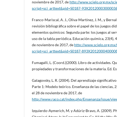
noviembre de 2017, de
http://www.scielo.org.mx/sci
script=sci_arttext&pid=S0187-93X2012000300003&
Franco-Mariscal, A. J., Oliva-Martínez, J. M., y Bern
revisión bibliográfica sobre el papel de los juegos did
elementos químicos: Segunda parte: los juegos al ser
uso de la tabla periódica. Educación química, 23(4),
de noviembre de 2017, de
http://www.scielo.org.mx/
script=sci_arttext&pid=S0187-893X201200040000
Fumagalli, L. (Coord.)(2000). Libro de actividades. Q
propiedades y transformaciones de la materia. Ed. Es
Galagovsky, L. R. (2004). Del aprendizaje significativ
Parte 1: Modelo teórico. Enseñanza de las ciencias, 
el 28 de noviembre de 2017, de
http://www.raco.cat/index.php/Ensenanza/issue/vi
Izquierdo-Aymerich, M. y Adúriz-Bravo, A. (2009). Ph
Chemical Atom: Is it Convenient to Go All the Way B